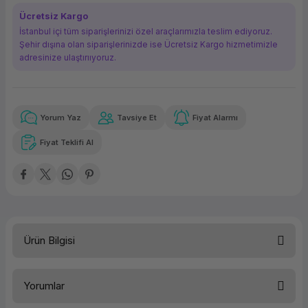
ork Bileşenleri
ek
Ücretsiz Kargo
İstanbul içi tüm siparişlerinizi özel araçlarımızla teslim ediyoruz.
Şehir dışına olan siparişlerinizde ise Ücretsiz Kargo hizmetimizle
adresinize ulaştırııyoruz.
Yorum Yaz
Tavsiye Et
Fiyat Alarmı
Güvenilir Alışveriş
8.149,29 TL
x 12
Havalelerde
Kolay iade imkanı
Aya varan taksit
Özel indirim fırsatı
Fiyat Teklifi Al
Güvenilir Alışveriş
8.149,29 TL
x 12
Havalelerde
Kolay iade imkanı
Aya varan taksit
Özel indirim fırsatı
Ürün Bilgisi
Yorumlar