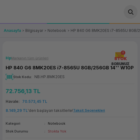
Geri Dön
Geri Dön
Geri Dön
Geri Dön
Geri Dön
Geri Dön
Geri Dön
ünler
leri
ası Çözümleri
eri
le) Ürünler
OT/VT Ürünleri
Anasayfa
Bilgisayar
Notebook
HP 840 G6 8MK20ES i7-8565U 8GB/2
cı
s Ürünleri
eri
Barkod Yazıcı ve Okuyucu
hazı
ası
arı
keti
POS Terminali
Hp
Markanın tüm ürünleri
STOK
SORUNUZ
HP 840 G6 8MK20ES i7-8565U 8GB/256GB 14'' W10P
sayar
 Kablosu
Station
ım
keti
Fiş Yazıcı
NB.HP.8MK20ES
Stok Kodu
sayar
akinesi
se
ve Bağlantı
şif Paketi
Self Servis Ekranı
72.756,13 TL
enleri
 (Firewall)
ma Makinesi
aklık
ve Yedekleme
Havale
70.573,45 TL
Para Çekmecesi
8.149,29 TL
'den başlayan taksitlerle!
Taksit Seçenekleri
on
eme Makinesi
rofon
Panel PC
Kategori
Notebook
Stok Durumu
Stokta Yok
ciler