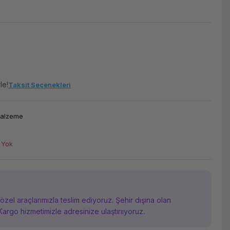
le!
Taksit Seçenekleri
Malzeme
 Yok
i özel araçlarımızla teslim ediyoruz. Şehir dışına olan
Kargo hizmetimizle adresinize ulaştırııyoruz.