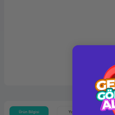
Ürün Bilgisi
Yorumlar
S