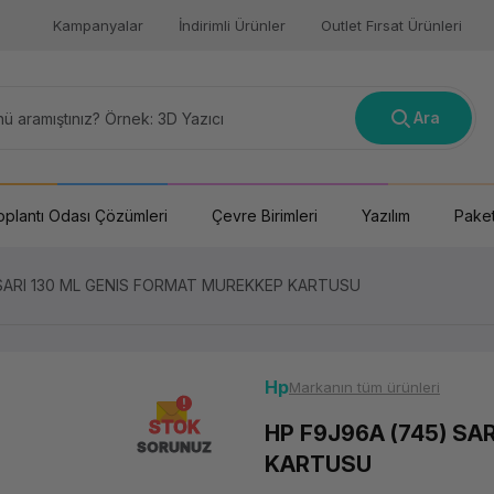
Kampanyalar
İndirimli Ürünler
Outlet Fırsat Ürünleri
Ara
oplantı Odası Çözümleri
Çevre Birimleri
Yazılım
Paket
 SARI 130 ML GENIS FORMAT MUREKKEP KARTUSU
Hp
Markanın tüm ürünleri
STOK
HP F9J96A (745) SA
SORUNUZ
KARTUSU