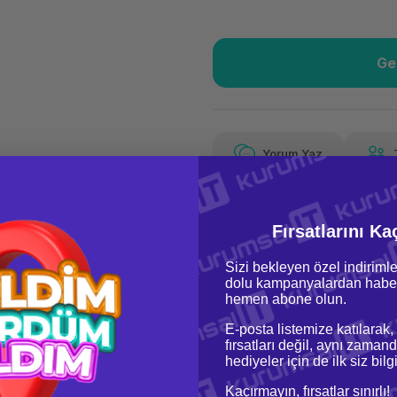
Ge
Güvenilir Alışveriş
71,
Kolay iade imkanı
Aya 
Yorum Yaz
Fiyat Teklifi Al
71,28 TL
x 12
Hava
Fırsatlarını Ka
Aya varan taksit
Özel ind
Sizi bekleyen özel indirimle
dolu kampanyalardan haber
hemen abone olun.
E-posta listemize katılarak,
fırsatları değil, aynı zamand
hediyeler için de ilk siz bil
oru & Cevap
Taksit Seçenekleri
Kaçırmayın, fırsatlar sınırlı!