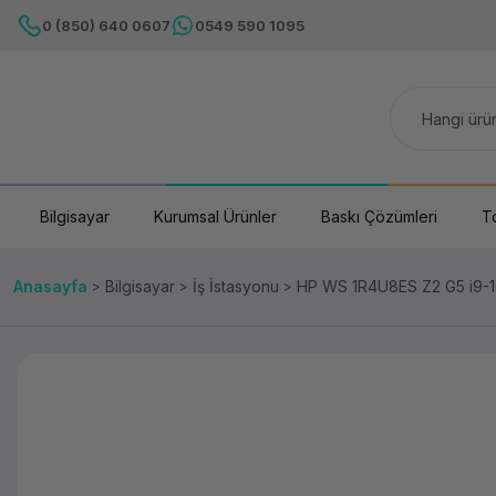
0 (850) 640 0607
0549 590 1095
Bilgisayar
Kurumsal Ürünler
Baskı Çözümleri
T
Anasayfa
Bilgisayar
İş İstasyonu
HP WS 1R4U8ES Z2 G5 i9