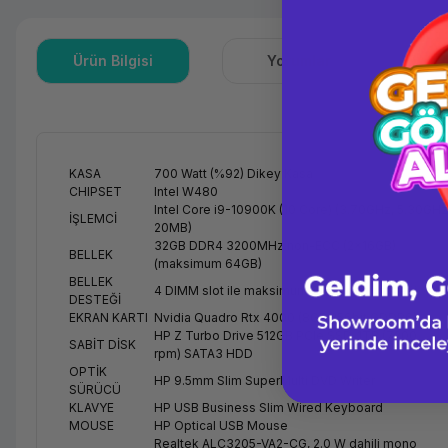
Ürün Bilgisi
Yorumlar
S
KASA
700 Watt (%92) Dikey Kasa
CHIPSET
Intel W480
Intel Core i9-10900K (10 Core) (3.70GHz, 5.30GHz
İŞLEMCİ
20MB)
32GB DDR4 3200MHz non-ECC (2x16GB)
BELLEK
(maksimum 64GB)
BELLEK
4 DIMM slot ile maksimum 64GB ram desteği
DESTEĞİ
EKRAN KARTI
Nvidia Quadro Rtx 4000 (8GB 256bit GDDR6)
HP Z Turbo Drive 512GB PCIe SSD, 1TB (7200
SABİT DİSK
rpm) SATA3 HDD
OPTİK
HP 9.5mm Slim SuperMulti DVD Writer
SÜRÜCÜ
KLAVYE
HP USB Business Slim Wired Keyboard
MOUSE
HP Optical USB Mouse
Realtek ALC3205-VA2-CG, 2.0 W dahili mono