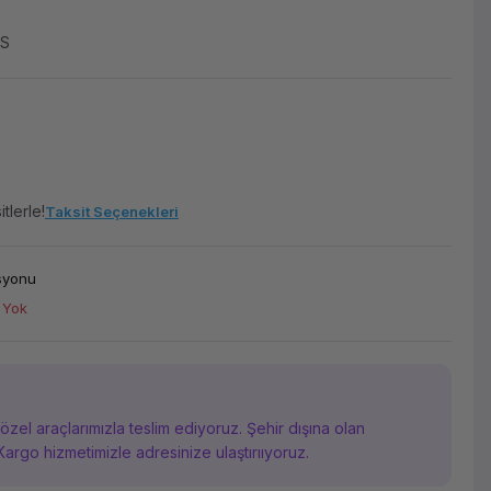
ES
tlerle!
Taksit Seçenekleri
asyonu
 Yok
i özel araçlarımızla teslim ediyoruz. Şehir dışına olan
Kargo hizmetimizle adresinize ulaştırııyoruz.