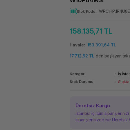
W10P64WS
WPC.HP.1R4U8
Stok Kodu
158.135,71 TL
Havale
153.391,64 TL
17.712,52 TL
'den başlayan taksi
Kategori
İş İst
Stok Durumu
Stokta
Ücretsiz Kargo
İstanbul içi tüm siparişleriniz
siparişlerinizde ise Ücretsiz 