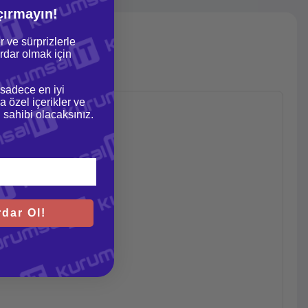
çırmayın!
r ve sürprizlerle
dar olmak için
 sadece en iyi
a özel içerikler ve
gi sahibi olacaksınız.
dar Ol!