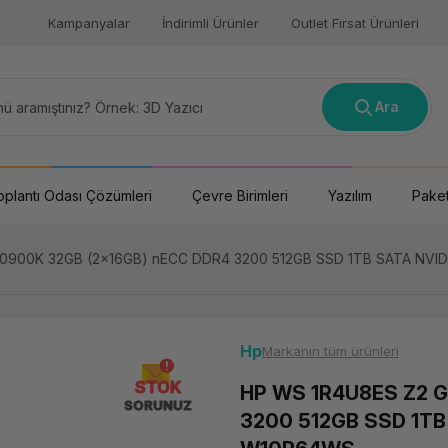
Kampanyalar
İndirimli Ürünler
Outlet Fırsat Ürünleri
Ara
oplantı Odası Çözümleri
Çevre Birimleri
Yazılım
Paket
-10900K 32GB (2x16GB) nECC DDR4 3200 512GB SSD 1TB SATA N
Hp
Markanın tüm ürünleri
STOK
HP WS 1R4U8ES Z2 G
SORUNUZ
3200 512GB SSD 1T