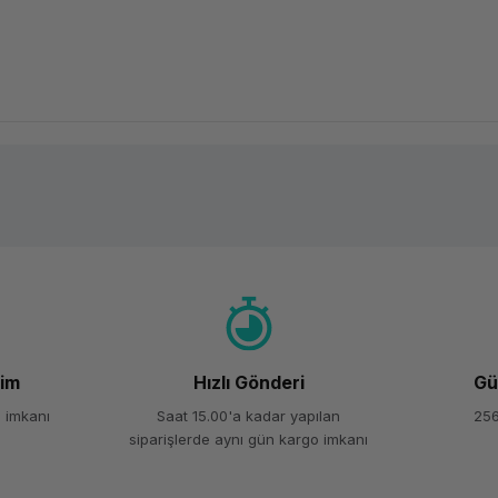
Ürün hakkında henüz soru sorulmamış.
Bu ürüne ilk yorumu siz yapın!
Yorum Yaz
Soru Sor
şim
Hızlı Gönderi
Gü
 imkanı
Saat 15.00'a kadar yapılan
256
siparişlerde aynı gün kargo imkanı