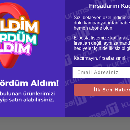
Fırsatlarını Ka
oru & Cevap
Taksit Seçenekleri
Sizi bekleyen özel indirimle
dolu kampanyalardan haber
hemen abone olun.
E-posta listemize katılarak,
fırsatları değil, aynı zamand
hediyeler için de ilk siz bil
Kaçırmayın, fırsatlar sınırlı!
 Turbo,
İlk Sen Haber