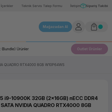
İçerikler
Teknik Servis Talep Formu
İletişim
Sipariş Takibi
Mağazadan Al
 (Bundle) Ürünler
Outlet Ürünler
VIDIA QUADRO RTX4000 8GB W10P64WS
5 i9-10900K 32GB (2x16GB) nECC DDR4
B SATA NVIDIA QUADRO RTX4000 8GB