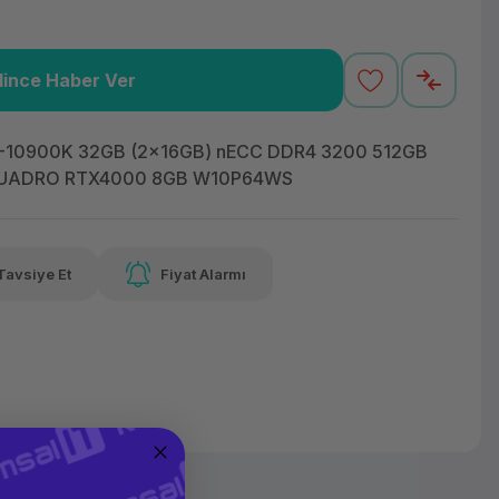
lince Haber Ver
12,52 TL
x 12
Havalelerde
varan taksit
Özel indirim fırsatı
9-10900K 32GB (2x16GB) nECC DDR4 3200 512GB
 QUADRO RTX4000 8GB W10P64WS
12,52 TL
x 12
Havalelerde
Tavsiye Et
Fiyat Alarmı
varan taksit
Özel indirim fırsatı