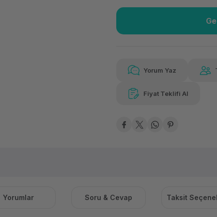
Ge
Güvenilir Alışveriş
109
Kolay iade imkanı
Aya 
Yorum Yaz
Fiyat Teklifi Al
109,94 TL
x 12
Hava
Aya varan taksit
Özel ind
Yorumlar
Soru & Cevap
Taksit Seçenek