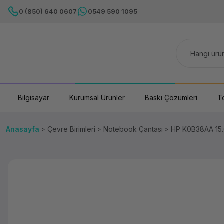
0 (850) 640 0607
0549 590 1095
Bilgisayar
Kurumsal Ürünler
Baskı Çözümleri
T
Anasayfa
Çevre Birimleri
Notebook Çantası
HP K0B38AA 15.6