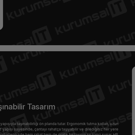
şınabilir Tasarım
apısıyla taşınabilirliği ön planda tutar. Ergonomik tutma kolları, uzun
 yapısı sayesinde, çantayı rahatça taşıyabilir ve dilediğiniz her yere
seyahatlerinizde hem rahat hem de pratik bir taşıma çözümü sunar. HP