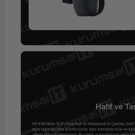
Hafif ve Ta
HP K0B38AA 15.6'' Essential Gri Notebook El Çantası, hafif y
süre taşımada bile konfor sunar. Aynı zamanda ince ve hafif
yanınızda götürebilirsiniz. Bu çanta, iş hayatınızda veya 