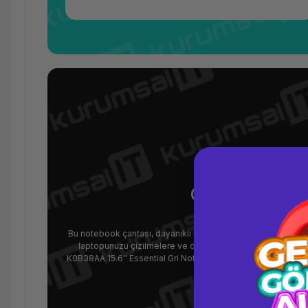
Güvenli Taşıma
Bu notebook çantası, dayanıklı malzemelerden üretilmiş olup,
laptopunuzu çizilmelere ve darbelere karşı korur. Günlük ha
K0B38AA 15.6'' Essential Gri Notebook El Çantası, dizüstü bilg
cihazlarınızın güvende ol