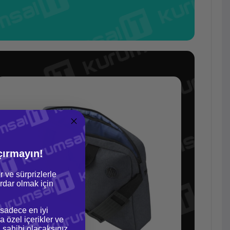
çırmayın!
r ve sürprizlerle
dar olmak için
 sadece en iyi
a özel içerikler ve
gi sahibi olacaksınız.