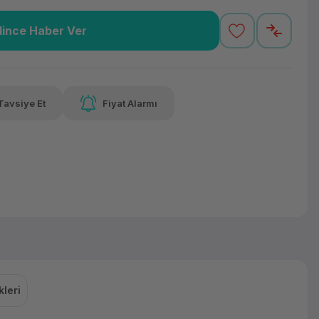
lince Haber Ver
,94 TL
x 12
Havalelerde
Güvenilir Alışveriş
varan taksit
Özel indirim fırsatı
Kolay iade imkanı
Tavsiye Et
Fiyat Alarmı
lelerde
irim fırsatı
leri