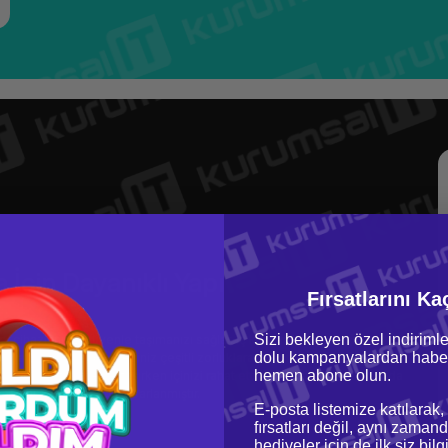
 İçin Dayanıklı Yapı
Fırsatlarını Ka
Sizi bekleyen özel indirimle
 cihazlarınızı güvenle taşımanızı sağlar. İç kısmındaki yumuşak astar,
dolu kampanyalardan haber
yatta karşılaşabileceğiniz çeşitli zorluklara dayanıklı yapısıyla, HP
hemen abone olun.
isayarınızı güvenle taşırken içinizi rahat ettirir. Bu çanta, her durumda
masını sağlamak için tasarlanmıştır.
E-posta listemize katılarak,
fırsatları değil, aynı zamand
hediyeler için de ilk siz bil