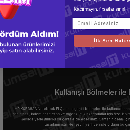
Kaçırmayın, fırsatlar sınırlı!
İlk Sen Haber
Kullanışlı Bölmeler il
HP K0B38AA Notebook El Çantası, çeşitli bölmeleri ile kullanıcıların
şarj cihazı, kalemler, telefon ve diğer küçük aksesuarlar için özel bölm
şekilde yerleştirildiği bir çanta elde edersiniz. Çantanın geniş iç
tasarlanmıştır. Her şeyin yerli yerinde olduğu bu çan