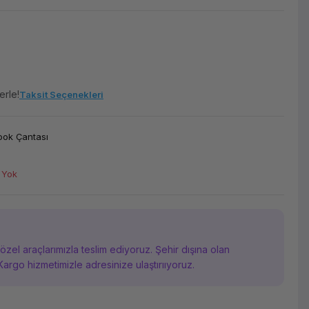
erle!
Taksit Seçenekleri
ook Çantası
 Yok
i özel araçlarımızla teslim ediyoruz. Şehir dışına olan
Kargo hizmetimizle adresinize ulaştırııyoruz.