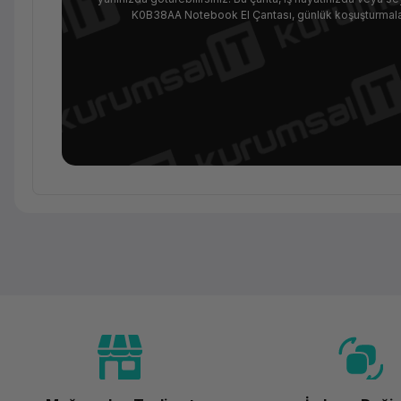
K0B38AA Notebook El Çantası, günlük koşuşturmaların
Ürün Ailesi
Kategori
Marka
Model