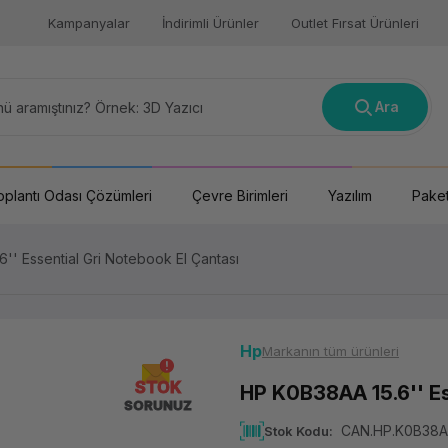
Kampanyalar
İndirimli Ürünler
Outlet Fırsat Ürünleri
Ara
oplantı Odası Çözümleri
Çevre Birimleri
Yazılım
Paket
'' Essential Gri Notebook El Çantası
Hp
Markanın tüm ürünleri
STOK
HP K0B38AA 15.6'' Es
SORUNUZ
CAN.HP.K0B38
Stok Kodu