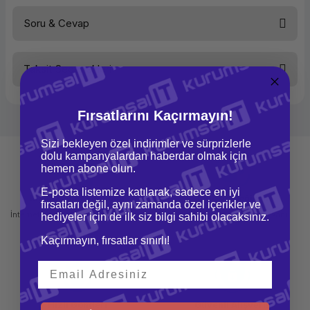
Soru & Cevap
Bu ürüne ilk yorumu siz yapın!
Taksit Seçenekleri
Yorum Yaz
Ürün hakkında henüz soru sorulmamış.
Fırsatlarını Kaçırmayın!
Soru Sor
Sizi bekleyen özel indirimler ve sürprizlerle
dolu kampanyalardan haberdar olmak için
hemen abone olun.
E-posta listemize katılarak, sadece en iyi
Mağazadan Teslimat
İade ve Değişim
fırsatları değil, aynı zamanda özel içerikler ve
İnternetten sipariş et ve mağazadan
Kolay iade ve değişim imkanı
hediyeler için de ilk siz bilgi sahibi olacaksınız.
teslim al
Kaçırmayın, fırsatlar sınırlı!
Hızlı Gönderi
Güvenli Alışveriş