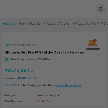
Geri Dön
Geri Dön
Geri Dön
Geri Dön
Geri Dön
Geri Dön
Geri Dön
ünler
leri
ası Çözümleri
eri
le) Ürünler
OT/VT Ürünleri
Anasayfa
Baskı Çözümleri
Yazıcı ve Tarayıcı
HP LaserJet Pro M479f
cı
s Ürünleri
eri
Barkod Yazıcı ve Okuyucu
hazı
ası
arı
keti
POS Terminali
Hp
Markanın tüm ürünleri
STOK
SORUNUZ
HP LaserJet Pro M479fdw Yaz-Tar-Fot-Fax
sayar
 Kablosu
Station
ım
keti
Fiş Yazıcı
PRN.HP.W1A80A
Stok Kodu
sayar
akinesi
se
ve Bağlantı
şif Paketi
Self Servis Ekranı
49.570,89 TL
enleri
 (Firewall)
ma Makinesi
aklık
ve Yedekleme
Havale
48.083,76 TL
Para Çekmecesi
5.552,35 TL
'den başlayan taksitlerle!
Taksit Seçenekleri
on
eme Makinesi
rofon
Panel PC
Kategori
Yazıcı ve Tarayıcı
Stok Durumu
Stokta Yok
ciler