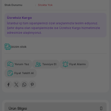
Stok Durumu
Stokta Yok
ork Bileşenleri
ek
Ücretsiz Kargo
İstanbul içi tüm siparişlerinizi özel araçlarımızla teslim ediyoruz.
Şehir dışına olan siparişlerinizde ise Ücretsiz Kargo hizmetimizle
adresinize ulaştırııyoruz.
bizim stok
Güvenilir Alışveriş
2.232,46 TL
x 12
Havalelerde
Kolay iade imkanı
Aya varan taksit
Özel indirim fırsatı
Yorum Yaz
Tavsiye Et
Fiyat Alarmı
Fiyat Teklifi Al
Güvenilir Alışveriş
2.232,46 TL
x 12
Havalelerde
Kolay iade imkanı
Aya varan taksit
Özel indirim fırsatı
Ürün Bilgisi