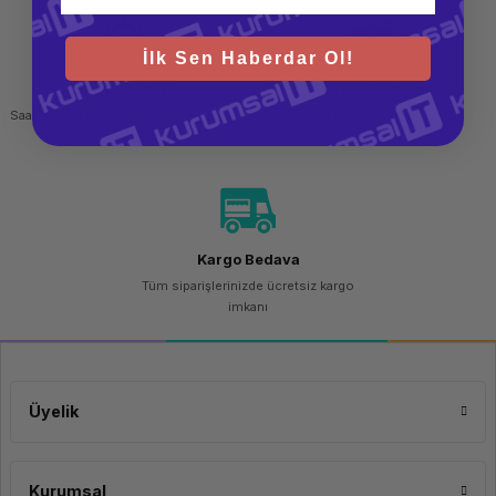
İlk Sen Haberdar Ol!
Hızlı Gönderi
Güvenli Alışveriş
Saat 15.00'a kadar yapılan siparişlerde
256 bit SSL sertifikası
aynı gün kargo imkanı
Kargo Bedava
Tüm siparişlerinizde ücretsiz kargo
imkanı
Üyelik
Kurumsal