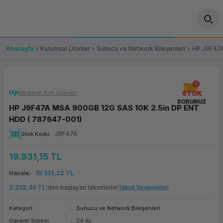
Geri Dön
Geri Dön
Geri Dön
Geri Dön
Geri Dön
Geri Dön
Geri Dön
ünler
leri
ası Çözümleri
eri
le) Ürünler
OT/VT Ürünleri
Anasayfa
Kurumsal Ürünler
Sunucu ve Network Bileşenleri
HP J9F47A
cı
s Ürünleri
eri
Barkod Yazıcı ve Okuyucu
hazı
ası
arı
keti
POS Terminali
Hp
Markanın tüm ürünleri
STOK
SORUNUZ
HP J9F47A MSA 900GB 12G SAS 10K 2.5in DP ENT
sayar
 Kablosu
Station
ım
keti
Fiş Yazıcı
HDD ( 787647-001)
J9F47A
Stok Kodu
sayar
akinesi
se
ve Bağlantı
şif Paketi
Self Servis Ekranı
19.931,15 TL
enleri
 (Firewall)
ma Makinesi
aklık
ve Yedekleme
Para Çekmecesi
Havale
19.333,22 TL
on
eme Makinesi
rofon
Panel PC
2.232,46 TL
'den başlayan taksitlerle!
Taksit Seçenekleri
Kategori
Sunucu ve Network Bileşenleri
ciler
Garanti Süresi
24 Ay