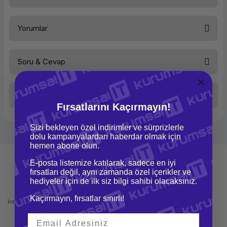
Kategori
Sabit Disk(HDD)
Yorumlar
Marka
HPE
Dahili sabit disk sürücüsü
900 GB
Sabit disk sürücüsü hızı
10000 RPM
Sabit bellek arayüzü
SAS
Soru & Cevap
Bu ürüne ilk yorumu siz yapın!
Sabit disk boyutu
2.5''
Uyumluluk
HP MSA 1040, 2040
Yedek Parça Kodu
787647-001
Taksit Seçenekleri
Yorum Yaz
Ürün hakkında henüz soru sorulmamış.
Fırsatlarını Kaçırmayın!
Sizi bekleyen özel indirimler ve sürprizlerle
Soru Sor
dolu kampanyalardan haberdar olmak için
hemen abone olun.
E-posta listemize katılarak, sadece en iyi
fırsatları değil, aynı zamanda özel içerikler ve
hediyeler için de ilk siz bilgi sahibi olacaksınız.
Mağazadan Teslimat
İade ve Değişim
Kaçırmayın, fırsatlar sınırlı!
İnternetten sipariş et ve mağazadan
Kolay iade ve değişim imkanı
teslim al