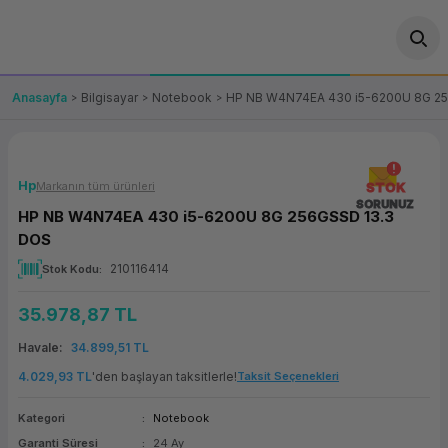
Geri Dön
Geri Dön
Geri Dön
Geri Dön
Geri Dön
Geri Dön
Geri Dön
ünler
leri
ası Çözümleri
eri
le) Ürünler
OT/VT Ürünleri
Anasayfa
Bilgisayar
Notebook
HP NB W4N74EA 430 i5-6200U 8G 2
cı
s Ürünleri
eri
Barkod Yazıcı ve Okuyucu
hazı
ası
arı
keti
POS Terminali
Hp
Markanın tüm ürünleri
STOK
SORUNUZ
HP NB W4N74EA 430 i5-6200U 8G 256GSSD 13.3
sayar
 Kablosu
Station
ım
keti
Fiş Yazıcı
DOS
210116414
Stok Kodu
sayar
akinesi
se
ve Bağlantı
şif Paketi
Self Servis Ekranı
35.978,87 TL
enleri
 (Firewall)
ma Makinesi
aklık
ve Yedekleme
Para Çekmecesi
Havale
34.899,51 TL
on
eme Makinesi
rofon
Panel PC
4.029,93 TL
'den başlayan taksitlerle!
Taksit Seçenekleri
Kategori
Notebook
ciler
Garanti Süresi
24 Ay