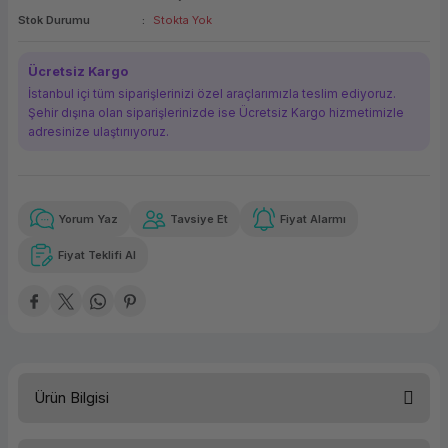
Stok Durumu
Stokta Yok
ork Bileşenleri
ek
Ücretsiz Kargo
İstanbul içi tüm siparişlerinizi özel araçlarımızla teslim ediyoruz.
Şehir dışına olan siparişlerinizde ise Ücretsiz Kargo hizmetimizle
adresinize ulaştırııyoruz.
Yorum Yaz
Tavsiye Et
Fiyat Alarmı
Güvenilir Alışveriş
4.029,93 TL
x 12
Havalelerde
Kolay iade imkanı
Aya varan taksit
Özel indirim fırsatı
Fiyat Teklifi Al
Güvenilir Alışveriş
4.029,93 TL
x 12
Havalelerde
Kolay iade imkanı
Aya varan taksit
Özel indirim fırsatı
Ürün Bilgisi
İşletim Sistemi
FreeDOS