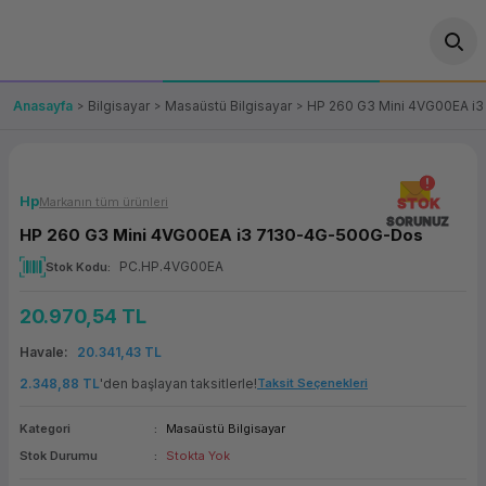
Geri Dön
Geri Dön
Geri Dön
Geri Dön
Geri Dön
Geri Dön
Geri Dön
ünler
leri
ası Çözümleri
eri
le) Ürünler
OT/VT Ürünleri
Anasayfa
Bilgisayar
Masaüstü Bilgisayar
HP 260 G3 Mini 4VG00EA i
cı
s Ürünleri
eri
Barkod Yazıcı ve Okuyucu
hazı
ası
arı
keti
POS Terminali
Hp
Markanın tüm ürünleri
STOK
SORUNUZ
HP 260 G3 Mini 4VG00EA i3 7130-4G-500G-Dos
sayar
 Kablosu
Station
ım
keti
Fiş Yazıcı
PC.HP.4VG00EA
Stok Kodu
sayar
akinesi
se
ve Bağlantı
şif Paketi
Self Servis Ekranı
20.970,54 TL
enleri
 (Firewall)
ma Makinesi
aklık
ve Yedekleme
Havale
20.341,43 TL
Para Çekmecesi
2.348,88 TL
'den başlayan taksitlerle!
Taksit Seçenekleri
on
eme Makinesi
rofon
Panel PC
Kategori
Masaüstü Bilgisayar
Stok Durumu
Stokta Yok
ciler