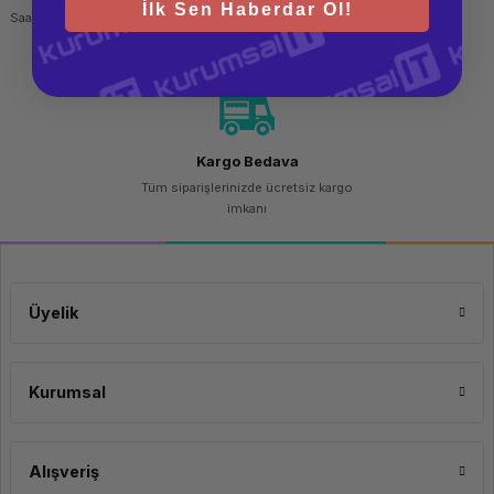
İlk Sen Haberdar Ol!
Saat 15.00'a kadar yapılan siparişlerde
256 bit SSL sertifikası
aynı gün kargo imkanı
Kargo Bedava
Tüm siparişlerinizde ücretsiz kargo
imkanı
Üyelik
Kurumsal
Alışveriş