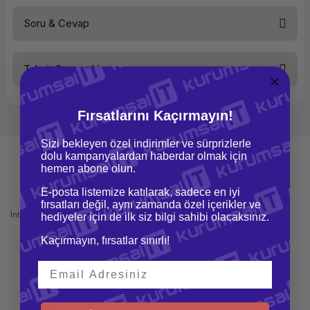
Ön Bellek
3 MB
İşletim Sistemi
FreeDOS
Soru & Cevap
Anabellek
4 GB
Bu ürüne ilk yorumu siz yapın!
Bellek Tipi
DDR 4
Disk Tipi
HDD
Taksit Seçenekleri
Sabit Disk - SATA
500 GB
Yorum Yaz
Ürün hakkında henüz soru sorulmamış.
Ekran Kartı Tipi
INTEL
Ekran Kartı Belleği
Paylaşımlı
Kasa
Mini Tower
Fırsatlarını Kaçırmayın!
Soru Sor
Klavye
Var (Kablosuz)
Fare
Var (Kablolu)
Sizi bekleyen özel indirimler ve sürprizlerle
Monitör
Yok
dolu kampanyalardan haberdar olmak için
İşlemci Ailesi
Intel Core i3
hemen abone olun.
İşletim Sistemi Ailesi
DOS
E-posta listemize katılarak, sadece en iyi
Mağazadan Teslimat
İade ve Değişim
fırsatları değil, aynı zamanda özel içerikler ve
İnternetten sipariş et ve mağazadan
Kolay iade ve değişim imkanı
hediyeler için de ilk siz bilgi sahibi olacaksınız.
teslim al
Kaçırmayın, fırsatlar sınırlı!
Hızlı Gönderi
Güvenli Alışveriş