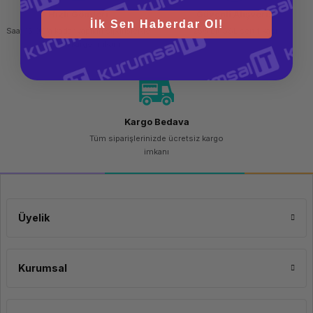
Hızlı Gönderi
Güvenli Alışveriş
İlk Sen Haberdar Ol!
Saat 15.00'a kadar yapılan siparişlerde
256 bit SSL sertifikası
aynı gün kargo imkanı
Kargo Bedava
Tüm siparişlerinizde ücretsiz kargo
imkanı
Üyelik
Kurumsal