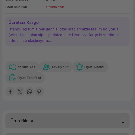
ork Bileşenleri
ek
Stok Durumu
Stokta Yok
Ücretsiz Kargo
İstanbul içi tüm siparişlerinizi özel araçlarımızla teslim ediyoruz.
Şehir dışına olan siparişlerinizde ise Ücretsiz Kargo hizmetimizle
adresinize ulaştırııyoruz.
Yorum Yaz
Tavsiye Et
Fiyat Alarmı
Güvenilir Alışveriş
4.725,58 TL
x 12
Havalelerde
Kolay iade imkanı
Aya varan taksit
Özel indirim fırsatı
Fiyat Teklifi Al
Güvenilir Alışveriş
4.725,58 TL
x 12
Havalelerde
Kolay iade imkanı
Aya varan taksit
Özel indirim fırsatı
Ürün Bilgisi