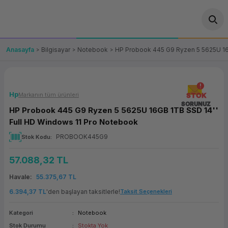
Geri Dön
Geri Dön
Geri Dön
Geri Dön
Geri Dön
Geri Dön
Geri Dön
ünler
leri
ası Çözümleri
eri
le) Ürünler
OT/VT Ürünleri
Anasayfa
Bilgisayar
Notebook
HP Probook 445 G9 Ryzen 5 5625U 16
cı
s Ürünleri
eri
Barkod Yazıcı ve Okuyucu
hazı
ası
arı
keti
POS Terminali
Hp
Markanın tüm ürünleri
STOK
SORUNUZ
HP Probook 445 G9 Ryzen 5 5625U 16GB 1TB SSD 14''
sayar
 Kablosu
Station
ım
keti
Fiş Yazıcı
Full HD Windows 11 Pro Notebook
PROBOOK445G9
Stok Kodu
sayar
akinesi
se
ve Bağlantı
şif Paketi
Self Servis Ekranı
57.088,32 TL
enleri
 (Firewall)
ma Makinesi
aklık
ve Yedekleme
Para Çekmecesi
Havale
55.375,67 TL
on
eme Makinesi
rofon
Panel PC
6.394,37 TL
'den başlayan taksitlerle!
Taksit Seçenekleri
Kategori
Notebook
ciler
Stok Durumu
Stokta Yok