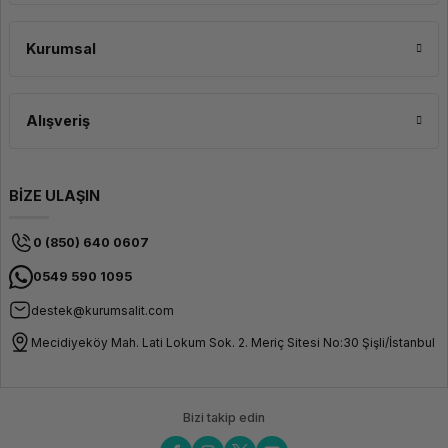
Dizayn
Ekran Boyutu
14"
Kurumsal
Ekran Özellikleri
HD LED
SVA Anti-
Glare 250
nits
Alışveriş
Dokunmatik Ekran
Yok
Klavye
Arkadan
aydınlatmalı
BİZE ULAŞIN
Q Türkçe
Ağırlık
1.64 kg
0 (850) 640 0607
(3.62 lbs)
Kasa Rengi
Gümüş
0549 590 1095
destek@kurumsalit.com
Yazılım
Mecidiyeköy Mah. Lati Lokum Sok. 2. Meriç Sitesi No:30 Şişli/İstanbul
İşletim Sistemi
Windows11
Pro
Güvenlik
Bizi takip edin
Güvenlik Çipi
Discrete
TPM