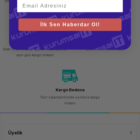
İnternetten sipariş et ve mağazadan
Kolay iade ve değişim imkanı
boost
clock, 8
teslim al
MB L3
cache, 4
cores)
İlk Sen Haberdar Ol!
Bellek Kapasitesi
16 GB
DDR4
3200Mhz
Hızlı Gönderi
Güvenli Alışveriş
Bellek Tipi
DRR4
Saat 15.00'a kadar yapılan siparişlerde
256 bit SSL sertifikası
3200
aynı gün kargo imkanı
MHz
Max. Bellek Kapasitesi
-
Max. Bellek Slot Sayısı
1 adet
Disk Kapasitesi
1 TB
Kargo Bedava
Disk Tipi
-
Tüm siparişlerinizde ücretsiz kargo
imkanı
Ekran Kartı Belleği
Paylaşımlı
Ekran Kartı Modeli
Integrated
AMD
Radeon
Graphics
Üyelik