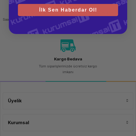
İlk Sen Haberdar Ol!
Hızlı Gönderi
Güvenli Alışveriş
Saat 15.00'a kadar yapılan siparişlerde
256 bit SSL sertifikası
aynı gün kargo imkanı
Kargo Bedava
Tüm siparişlerinizde ücretsiz kargo
imkanı
Üyelik
Kurumsal