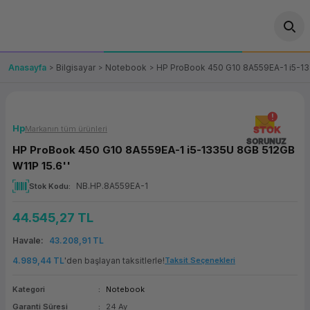
Geri Dön
Geri Dön
Geri Dön
Geri Dön
Geri Dön
Geri Dön
Geri Dön
ünler
leri
ası Çözümleri
eri
le) Ürünler
OT/VT Ürünleri
Anasayfa
Bilgisayar
Notebook
HP ProBook 450 G10 8A559EA-1 i5-13
cı
s Ürünleri
eri
Barkod Yazıcı ve Okuyucu
hazı
ası
arı
keti
POS Terminali
Hp
Markanın tüm ürünleri
STOK
SORUNUZ
HP ProBook 450 G10 8A559EA-1 i5-1335U 8GB 512GB
sayar
 Kablosu
Station
ım
keti
Fiş Yazıcı
W11P 15.6''
NB.HP.8A559EA-1
Stok Kodu
sayar
akinesi
se
ve Bağlantı
şif Paketi
Self Servis Ekranı
44.545,27 TL
enleri
 (Firewall)
ma Makinesi
aklık
ve Yedekleme
Para Çekmecesi
Havale
43.208,91 TL
on
eme Makinesi
rofon
Panel PC
4.989,44 TL
'den başlayan taksitlerle!
Taksit Seçenekleri
Kategori
Notebook
ciler
Garanti Süresi
24 Ay