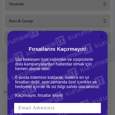
Yorumlar
Soru & Cevap
Bu ürüne ilk yorumu siz yapın!
Taksit Seçenekleri
Yorum Yaz
Ürün hakkında henüz soru sorulmamış.
Fırsatlarını Kaçırmayın!
Soru Sor
Sizi bekleyen özel indirimler ve sürprizlerle
dolu kampanyalardan haberdar olmak için
hemen abone olun.
E-posta listemize katılarak, sadece en iyi
fırsatları değil, aynı zamanda özel içerikler ve
Mağazadan Teslimat
İade ve Değişim
hediyeler için de ilk siz bilgi sahibi olacaksınız.
İnternetten sipariş et ve mağazadan
Kolay iade ve değişim imkanı
Kaçırmayın, fırsatlar sınırlı!
teslim al