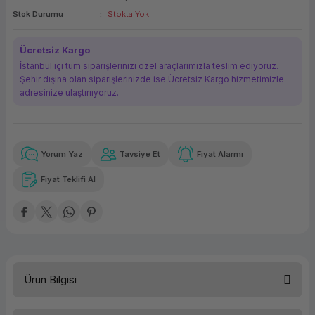
Stok Durumu
Stokta Yok
ork Bileşenleri
ek
Ücretsiz Kargo
İstanbul içi tüm siparişlerinizi özel araçlarımızla teslim ediyoruz.
Şehir dışına olan siparişlerinizde ise Ücretsiz Kargo hizmetimizle
adresinize ulaştırııyoruz.
Yorum Yaz
Tavsiye Et
Fiyat Alarmı
Güvenilir Alışveriş
4.989,44 TL
x 12
Havalelerde
Kolay iade imkanı
Aya varan taksit
Özel indirim fırsatı
Fiyat Teklifi Al
Güvenilir Alışveriş
4.989,44 TL
x 12
Havalelerde
Kolay iade imkanı
Aya varan taksit
Özel indirim fırsatı
Ürün Bilgisi
HP ProBook 450 G10 8A559EA-1 i5-1335U 8GB 512GB W11P 15.6''