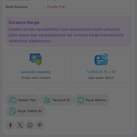
Stok Durumu
Stokta Yok
ork Bileşenleri
ek
Ücretsiz Kargo
İstanbul içi tüm siparişlerinizi özel araçlarımızla teslim ediyoruz.
Şehir dışına olan siparişlerinizde ise Ücretsiz Kargo hizmetimizle
adresinize ulaştırııyoruz.
Güvenilir Alışveriş
5.002,23 TL
x 12
Kolay iade imkanı
Aya varan taksit
Yorum Yaz
Tavsiye Et
Fiyat Alarmı
Fiyat Teklifi Al