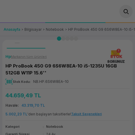
Geri Dön
Geri Dön
Geri Dön
Geri Dön
Geri Dön
Geri Dön
Geri Dön
ünler
leri
ası Çözümleri
eri
le) Ürünler
OT/VT Ürünleri
Anasayfa
Bilgisayar
Notebook
HP ProBook 450 G9 6S6W8EA-10 i5-12
cı
s Ürünleri
eri
Barkod Yazıcı ve Okuyucu
hazı
ası
arı
keti
POS Terminali
Hp
STOK
Markanın tüm ürünleri
SORUNUZ
HP ProBook 450 G9 6S6W8EA-10 i5-1235U 16GB
sayar
 Kablosu
Station
ım
keti
Fiş Yazıcı
512GB W11P 15.6''
NB.HP.6S6W8EA-10
Stok Kodu
sayar
akinesi
se
ve Bağlantı
şif Paketi
Self Servis Ekranı
44.659,49 TL
enleri
 (Firewall)
ma Makinesi
aklık
ve Yedekleme
Para Çekmecesi
Havale
43.319,70 TL
on
eme Makinesi
rofon
Panel PC
5.002,23 TL
'den başlayan taksitlerle!
Taksit Seçenekleri
Kategori
Notebook
ciler
Garanti Süresi
24 Ay