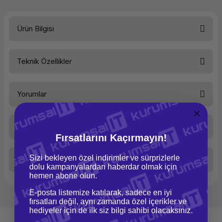
Ürün Bilgisi
Teknik Özellikler
Güçlü Performans ve İş
Ürün Ailesi
Yorumlar
Verimliliği
Kategori
Notebook
Marka
HP
HP ProBook 450 G9, güçlü işlemci seçenekleri ve yeterli RAM kapasitesi ile
Soru & Cevap
yüksek performans sunar. Intel Core i5 veya i7 işlemcileriyle donatılmıştır ve
Bu ürüne ilk yorumu siz yapın!
Model
ProBook
Fırsatlarını Kaçırmayın!
iş yüklerini hızlı ve verimli bir şekilde işleyebilir. Bu, kullanıcılara sorunsuz
450 G9
bir iş deneyimi ve yüksek iş verimliliği sağlar.
Ürün Kodu
6S6W8EA-
Sizi bekleyen özel indirimler ve sürprizlerle
Taksit Seçenekleri
Yorum Yaz
10
Ürün hakkında henüz soru sorulmamış.
dolu kampanyalardan haberdar olmak için
hemen abone olun.
Performans
E-posta listemize katılarak, sadece en iyi
Soru Sor
İşlemci Tipi
Intel®
fırsatları değil, aynı zamanda özel içerikler ve
Core™ i5
hediyeler için de ilk siz bilgi sahibi olacaksınız.
Dayanıklılık ve Güvenilirlik
İşlemci Modeli
Intel®