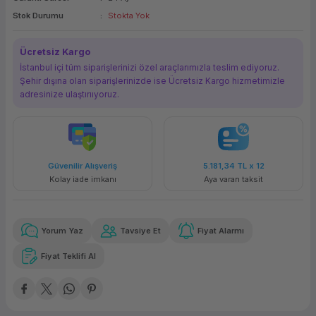
Stok Durumu
Stokta Yok
ork Bileşenleri
ek
Ücretsiz Kargo
İstanbul içi tüm siparişlerinizi özel araçlarımızla teslim ediyoruz.
Şehir dışına olan siparişlerinizde ise Ücretsiz Kargo hizmetimizle
adresinize ulaştırııyoruz.
Güvenilir Alışveriş
5.181,34 TL
x 12
Kolay iade imkanı
Aya varan taksit
Yorum Yaz
Tavsiye Et
Fiyat Alarmı
Fiyat Teklifi Al