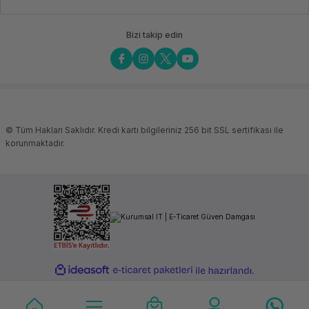
gizlilik
kamerası
Bizi takip edin
Klavye
HP
Premium
Klavye:
sayısal tuş
takımlı, sıvı
dökülmesine
dayanıklı,
arka
aydınlatmalı
© Tüm Hakları Saklıdır. Kredi kartı bilgileriniz 256 bit SSL sertifikası ile
klavye
korunmaktadır.
Boyutlar
35,94 x
23,39 x
1,99 cm
Ağırlık
1,74 kg'dan
başlayan
ağırlık
Pil Türü
HP Uzun
Ömürlü 3
hücreli, 51
Wh Lityum
ideasoft
ile
e-
iyon
hazırlandı.
ticaret
paketleri
Bağlantı Birimleri