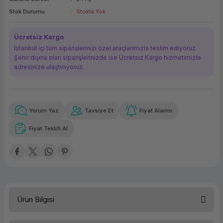
ork Bileşenleri
ek
Stok Durumu
Stokta Yok
Ücretsiz Kargo
İstanbul içi tüm siparişlerinizi özel araçlarımızla teslim ediyoruz.
Şehir dışına olan siparişlerinizde ise Ücretsiz Kargo hizmetimizle
adresinize ulaştırııyoruz.
Yorum Yaz
Tavsiye Et
Fiyat Alarmı
Güvenilir Alışveriş
4.293,77 TL
x 12
Havalelerde
Kolay iade imkanı
Aya varan taksit
Özel indirim fırsatı
Fiyat Teklifi Al
Güvenilir Alışveriş
4.293,77 TL
x 12
Havalelerde
Kolay iade imkanı
Aya varan taksit
Özel indirim fırsatı
Ürün Bilgisi
HP ProBook 450 G9 6S6W8EA-5 i5-1235U 16GB 1TB DOS 15.6''