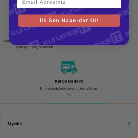
GHz'e
kadar, 12
MB L3
önbellek,
İlk Sen Haberdar Ol!
10
çekirdek,
12 iş
Hızlı Gönderi
Güvenli Alışveriş
parçacığı)
Saat 15.00'a kadar yapılan siparişlerde
256 bit SSL sertifikası
İşletim Sistemi
FreeDOS
aynı gün kargo imkanı
Bellek Kapasitesi
16 GB
Bellek Tipi
DDR4-
3200
MHz RAM
(2 x 8
Kargo Bedava
GB)
Tüm siparişlerinizde ücretsiz kargo
Bellek Yuvaları
2
imkanı
SODIMM
Disk Kapasitesi
1 TB
Disk Tipi
PCIe®
NVMe™
Üyelik
SSD
Ekran Kartı Belleği
Paylaşımlı