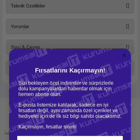
Teknik Özellikler
Ürün Ailesi
Yorumlar
Kategori
Notebook
Marka
HP
Soru & Cevap
Bu ürüne ilk yorumu siz yapın!
Model
ProBook
450 G9
Ürün Kodu
6S6W8EA-
Taksit Seçenekleri
Fırsatlarını Kaçırmayın!
Yorum Yaz
5
Ürün hakkında henüz soru sorulmamış.
Performans
Sizi bekleyen özel indirimler ve sürprizlerle
dolu kampanyalardan haberdar olmak için
Soru Sor
İşlemci Tipi
Intel®
hemen abone olun.
Core™ i5
E-posta listemize katılarak, sadece en iyi
İşlemci Modeli
Intel®
fırsatları değil, aynı zamanda özel içerikler ve
Core™ i5-
1235U
hediyeler için de ilk siz bilgi sahibi olacaksınız.
(Intel®
Turbo
Mağazadan Teslimat
İade ve Değişim
Kaçırmayın, fırsatlar sınırlı!
Boost
İnternetten sipariş et ve mağazadan
Kolay iade ve değişim imkanı
Teknolojisi
ile 4,4
teslim al