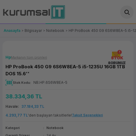
Geri Dön
Geri Dön
Geri Dön
Geri Dön
Geri Dön
Geri Dön
Geri Dön
ünler
leri
ası Çözümleri
eri
le) Ürünler
OT/VT Ürünleri
Anasayfa
Bilgisayar
Notebook
HP ProBook 450 G9 6S6W8EA-5 i5-12
cı
s Ürünleri
eri
Barkod Yazıcı ve Okuyucu
hazı
ası
arı
keti
POS Terminali
Hp
Markanın tüm ürünleri
STOK
SORUNUZ
HP ProBook 450 G9 6S6W8EA-5 i5-1235U 16GB 1TB
sayar
 Kablosu
Station
ım
keti
Fiş Yazıcı
DOS 15.6''
NB.HP.6S6W8EA-5
Stok Kodu
sayar
akinesi
se
ve Bağlantı
şif Paketi
Self Servis Ekranı
38.334,36 TL
enleri
 (Firewall)
ma Makinesi
aklık
ve Yedekleme
Para Çekmecesi
Havale
37.184,33 TL
on
eme Makinesi
rofon
Panel PC
4.293,77 TL
'den başlayan taksitlerle!
Taksit Seçenekleri
Kategori
Notebook
ciler
Garanti Süresi
24 Ay