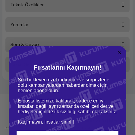
Teknik Özellikler
Ürün Ailesi
Yorumlar
Kategori
Notebook
Marka
HP
Soru & Cevap
Bu ürüne ilk yorumu siz yapın!
Model
ProBook
450 G9
Ürün Kodu
6S6W8EA-
Taksit Seçenekleri
Fırsatlarını Kaçırmayın!
Yorum Yaz
6
Ürün hakkında henüz soru sorulmamış.
Performans
Sizi bekleyen özel indirimler ve sürprizlerle
dolu kampanyalardan haberdar olmak için
Soru Sor
İşlemci Tipi
Intel®
hemen abone olun.
Core™ i5
E-posta listemize katılarak, sadece en iyi
İşlemci Modeli
Intel®
fırsatları değil, aynı zamanda özel içerikler ve
Core™ i5-
1235U
hediyeler için de ilk siz bilgi sahibi olacaksınız.
(Intel®
Turbo
Mağazadan Teslimat
İade ve Değişim
Kaçırmayın, fırsatlar sınırlı!
Boost
İnternetten sipariş et ve mağazadan
Kolay iade ve değişim imkanı
Teknolojisi
ile 4,4
teslim al