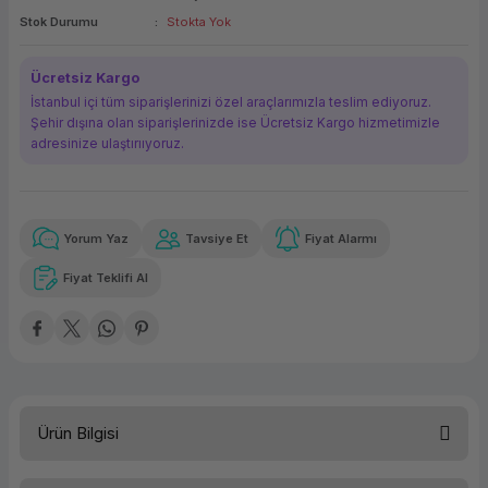
Stok Durumu
Stokta Yok
ork Bileşenleri
ek
Ücretsiz Kargo
İstanbul içi tüm siparişlerinizi özel araçlarımızla teslim ediyoruz.
Şehir dışına olan siparişlerinizde ise Ücretsiz Kargo hizmetimizle
adresinize ulaştırııyoruz.
Yorum Yaz
Tavsiye Et
Fiyat Alarmı
Güvenilir Alışveriş
4.765,56 TL
x 12
Havalelerde
Kolay iade imkanı
Aya varan taksit
Özel indirim fırsatı
Fiyat Teklifi Al
Güvenilir Alışveriş
4.765,56 TL
x 12
Havalelerde
Kolay iade imkanı
Aya varan taksit
Özel indirim fırsatı
Ürün Bilgisi
HP ProBook 450 G9 6S6W8EA-6 i5-1235U 8GB 256GB W11P 15.6''