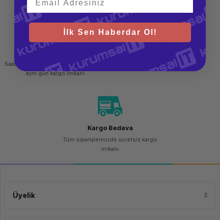
GHz'e
kadar, 12
MB L3
önbellek,
İlk Sen Haberdar Ol!
10
çekirdek,
12 iş
Hızlı Gönderi
Güvenli Alışveriş
parçacığı)
Saat 15.00'a kadar yapılan siparişlerde
256 bit SSL sertifikası
İşletim Sistemi
Windows
aynı gün kargo imkanı
11 Pro
Bellek Kapasitesi
8 GB
Bellek Tipi
DDR4-
3200
MHz RAM
Kargo Bedava
(1 x 8 GB)
Tüm siparişlerinizde ücretsiz kargo
Bellek Yuvaları
2
imkanı
SODIMM
Disk Kapasitesi
256 GB
Disk Tipi
PCIe®
NVMe™
Üyelik
SSD
Ekran Kartı Belleği
Paylaşımlı