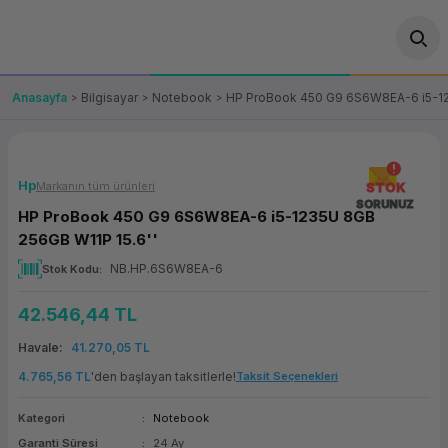
Geri Dön
Geri Dön
Geri Dön
Geri Dön
Geri Dön
Geri Dön
Geri Dön
ünler
leri
ası Çözümleri
eri
le) Ürünler
OT/VT Ürünleri
Anasayfa
Bilgisayar
Notebook
HP ProBook 450 G9 6S6W8EA-6 i5-12
cı
s Ürünleri
eri
Barkod Yazıcı ve Okuyucu
hazı
ası
arı
keti
POS Terminali
Hp
Markanın tüm ürünleri
STOK
SORUNUZ
HP ProBook 450 G9 6S6W8EA-6 i5-1235U 8GB
sayar
 Kablosu
Station
ım
keti
Fiş Yazıcı
256GB W11P 15.6''
NB.HP.6S6W8EA-6
Stok Kodu
sayar
akinesi
se
ve Bağlantı
şif Paketi
Self Servis Ekranı
42.546,44 TL
enleri
 (Firewall)
ma Makinesi
aklık
ve Yedekleme
Para Çekmecesi
Havale
41.270,05 TL
on
eme Makinesi
rofon
Panel PC
4.765,56 TL
'den başlayan taksitlerle!
Taksit Seçenekleri
Kategori
Notebook
ciler
Garanti Süresi
24 Ay