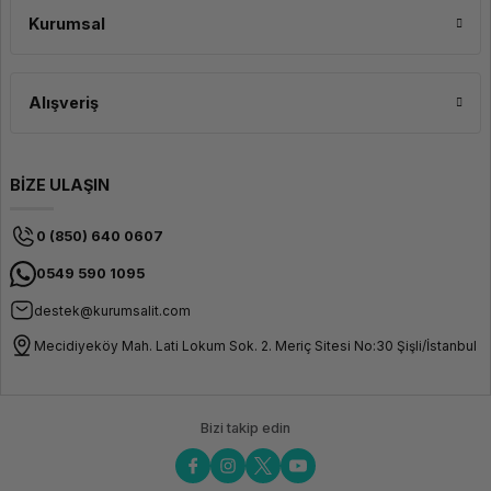
Kurumsal
Gelişmiş Güvenlik ve Bağlantı
Seçenekleri
Alışveriş
Kurumsal kullanım için geliştirilmiş güvenlik özellikleriyle donatılan HP
ProBook 460 G11, verilerinizi koruma altına alarak güvenli bir çalışma ortamı
sağlar. Parmak izi okuyucu, TPM çipi ve gelişmiş şifreleme teknolojileri ile
BİZE ULAŞIN
kullanıcı bilgilerini ve dosyalarını yetkisiz erişimlere karşı korur. Ayrıca geniş
bağlantı seçenekleri sayesinde çeşitli çevre birimlerine kolayca erişebilir, iş
akışınızı kesintisiz sürdürebilirsiniz.
0 (850) 640 0607
0549 590 1095
destek@kurumsalit.com
Mecidiyeköy Mah. Lati Lokum Sok. 2. Meriç Sitesi No:30 Şişli/İstanbul
Bizi takip edin