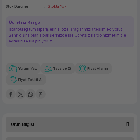
Stok Durumu
Stokta Yok
ork Bileşenleri
ek
Ücretsiz Kargo
İstanbul içi tüm siparişlerinizi özel araçlarımızla teslim ediyoruz.
Şehir dışına olan siparişlerinizde ise Ücretsiz Kargo hizmetimizle
adresinize ulaştırııyoruz.
Yorum Yaz
Tavsiye Et
Fiyat Alarmı
Güvenilir Alışveriş
6.012,92 TL
x 12
Havalelerde
Kolay iade imkanı
Aya varan taksit
Özel indirim fırsatı
Fiyat Teklifi Al
Güvenilir Alışveriş
6.012,92 TL
x 12
Havalelerde
Kolay iade imkanı
Aya varan taksit
Özel indirim fırsatı
Ürün Bilgisi