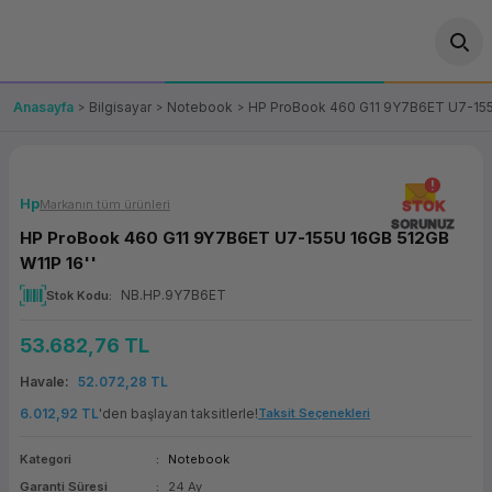
Geri Dön
Geri Dön
Geri Dön
Geri Dön
Geri Dön
Geri Dön
Geri Dön
ünler
leri
ası Çözümleri
eri
le) Ürünler
OT/VT Ürünleri
Anasayfa
Bilgisayar
Notebook
HP ProBook 460 G11 9Y7B6ET U7-155
cı
s Ürünleri
eri
Barkod Yazıcı ve Okuyucu
hazı
ası
arı
keti
POS Terminali
Hp
Markanın tüm ürünleri
STOK
SORUNUZ
HP ProBook 460 G11 9Y7B6ET U7-155U 16GB 512GB
sayar
 Kablosu
Station
ım
keti
Fiş Yazıcı
W11P 16''
NB.HP.9Y7B6ET
Stok Kodu
sayar
akinesi
se
ve Bağlantı
şif Paketi
Self Servis Ekranı
53.682,76 TL
enleri
 (Firewall)
ma Makinesi
aklık
ve Yedekleme
Para Çekmecesi
Havale
52.072,28 TL
on
eme Makinesi
rofon
Panel PC
6.012,92 TL
'den başlayan taksitlerle!
Taksit Seçenekleri
Kategori
Notebook
ciler
Garanti Süresi
24 Ay