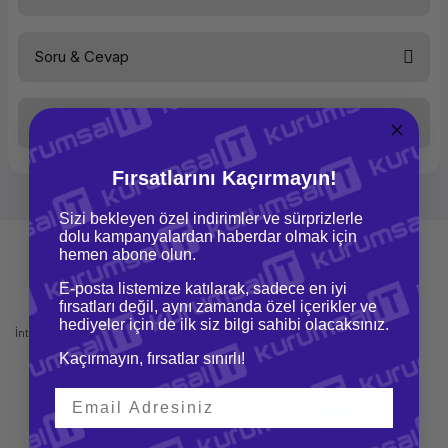
Soru & Cevap
Bu ürüne ilk yorumu siz yapın!
Taksit Seçenekleri
Yorum Yaz
Ürün hakkında henüz soru sorulmamış.
Fırsatlarını Kaçırmayın!
Soru Sor
Sizi bekleyen özel indirimler ve sürprizlerle
dolu kampanyalardan haberdar olmak için
hemen abone olun.
E-posta listemize katılarak, sadece en iyi
fırsatları değil, aynı zamanda özel içerikler ve
Mağazadan Teslimat
İade ve Değişim
hediyeler için de ilk siz bilgi sahibi olacaksınız.
İnternetten sipariş et ve mağazadan
Kolay iade ve değişim imkanı
teslim al
Kaçırmayın, fırsatlar sınırlı!