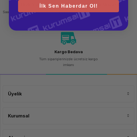
Hızlı Gönderi
Güvenli Alışveriş
İlk Sen Haberdar Ol!
Saat 15.00'a kadar yapılan siparişlerde
256 bit SSL sertifikası
aynı gün kargo imkanı
Kargo Bedava
Tüm siparişlerinizde ücretsiz kargo
imkanı
Üyelik
Kurumsal