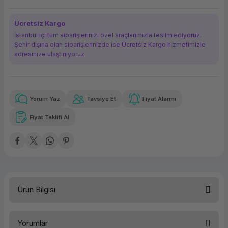
ork Bileşenleri
ek
Ücretsiz Kargo
İstanbul içi tüm siparişlerinizi özel araçlarımızla teslim ediyoruz.
Şehir dışına olan siparişlerinizde ise Ücretsiz Kargo hizmetimizle
adresinize ulaştırııyoruz.
Yorum Yaz
Tavsiye Et
Fiyat Alarmı
Güvenilir Alışveriş
99,27 TL
x 12
Havalelerde
Kolay iade imkanı
Aya varan taksit
Özel indirim fırsatı
Fiyat Teklifi Al
Güvenilir Alışveriş
99,27 TL
x 12
Havalelerde
Kolay iade imkanı
Aya varan taksit
Özel indirim fırsatı
Ürün Bilgisi
Türü
Yazıcı Toneri
Yorumlar