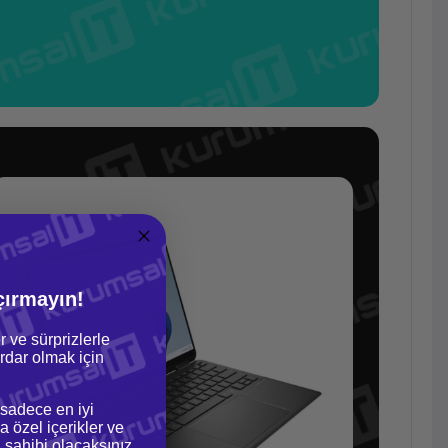
çırmayın!
r ve sürprizlerle
dar olmak için
 sadece en iyi
a özel içerikler ve
gi sahibi olacaksınız.