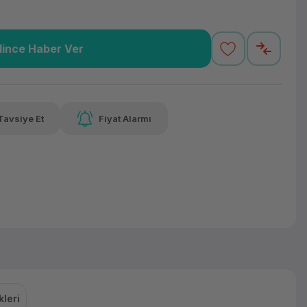
lince Haber Ver
5,57 TL
x 12
Havalelerde
varan taksit
Özel indirim fırsatı
Tavsiye Et
Fiyat Alarmı
5,57 TL
x 12
Havalelerde
varan taksit
Özel indirim fırsatı
leri