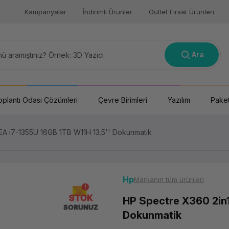
Kampanyalar
İndirimli Ürünler
Outlet Fırsat Ürünleri
Ara
oplantı Odası Çözümleri
Çevre Birimleri
Yazılım
Paket
A i7-1355U 16GB 1TB W11H 13.5'' Dokunmatik
Hp
Markanın tüm ürünleri
STOK
HP Spectre X360 2in1
SORUNUZ
Dokunmatik