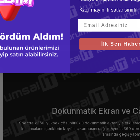
Kaçırmayın, fırsatlar sınırlı!
İlk Sen Haber
Dokunmatik Ekran ve Can
Spectre x360, yüksek çözünürlüklü dokunmatik ekranıyla etkileyici 
kullanıcıların içeriklerin keyfini çıkarmasını sağlar. Ayrıca, 360 d
arasında geçiş yapm