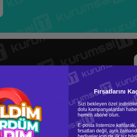
Fırsatlarını Ka
mans ve Verimlilik
Sizi bekleyen özel indirimle
dolu kampanyalardan haber
itesiyle güçlü bir performans sunar. Bu sayede, kullanıcılar karmaşık
hemen abone olun.
Ayrıca, uzun pil ömrü ile çalışma süresini artırır ve kullanıcıların daha
olmalarını sağlar.
E-posta listemize katılarak,
fırsatları değil, aynı zamand
hediyeler için de ilk siz bil