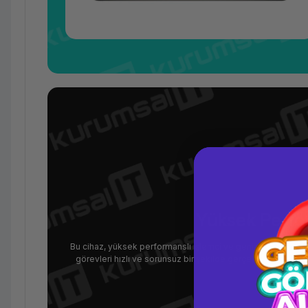
Yüksek Perfor
Bu cihaz, yüksek performanslı işlemci ve geniş bellek kapas
görevleri hızlı ve sorunsuz bir şekilde gerçekleştirebilirler. 
verimli 