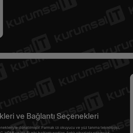
kleri ve Bağlantı Seçenekleri
çenekleriyle donatılmıştır. Parmak izi okuyucu ve yüz tanıma teknolojisi,
B-C, HDMI ve Wi-Fi gibi bağlantı portları, farklı cihazlarla sorunsuz