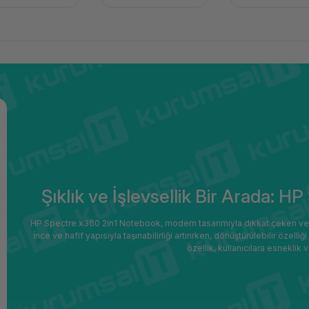
Şıklık ve İşlevsellik Bir Arada: 
HP Spectre x360 2in1 Notebook, modern tasarımıyla dikkat çeken ve işlev
İnce ve hafif yapısıyla taşınabilirliği artırırken, dönüştürülebilir özel
özellik, kullanıcılara esneklik 