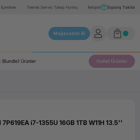
İçerikler
Teknik Servis Talep Formu
İletişim
Sipariş Takibi
Mağazadan Al
 (Bundle) Ürünler
Outlet Ürünler
 7P619EA i7-1355U 16GB 1TB W11H 13.5''