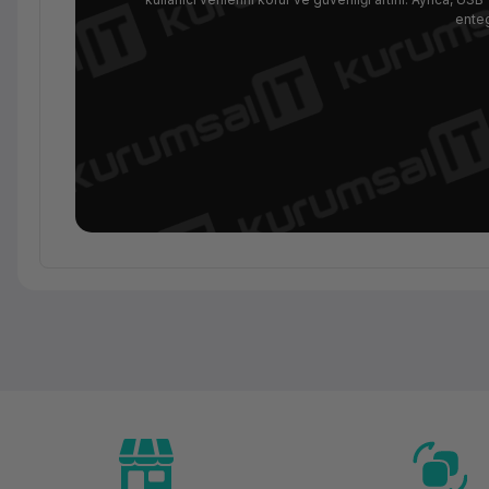
enteg
Ürün Ailesi
Kategori
Marka
Model