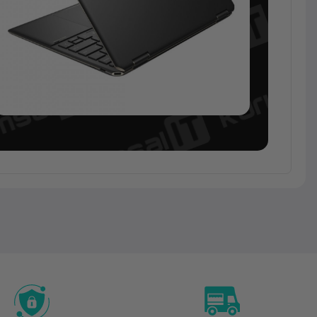
Notebook
HP
HP
Spectre
x360 2in1