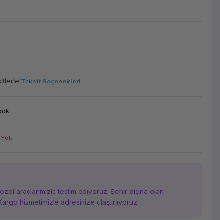
tlerle!
Taksit Seçenekleri
ook
 Yok
i özel araçlarımızla teslim ediyoruz. Şehir dışına olan
Kargo hizmetimizle adresinize ulaştırııyoruz.