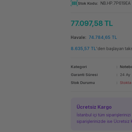
NB.HP.7P619EA
Stok Kodu
77.097,58 TL
Havale
74.784,65 TL
8.635,57 TL
'den başlayan taksi
Kategori
Noteb
Garanti Süresi
24 Ay
Stok Durumu
Stokta
Ücretsiz Kargo
İstanbul içi tüm siparişleriniz
siparişlerinizde ise Ücretsiz 