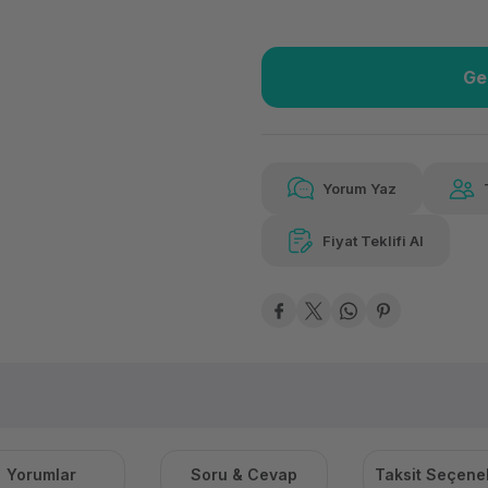
Ge
Güvenilir Alışveriş
8.63
Kolay iade imkanı
Aya 
Yorum Yaz
Fiyat Teklifi Al
Güvenilir Alışveriş
8.63
Kolay iade imkanı
Aya 
Yorumlar
Soru & Cevap
Taksit Seçenek