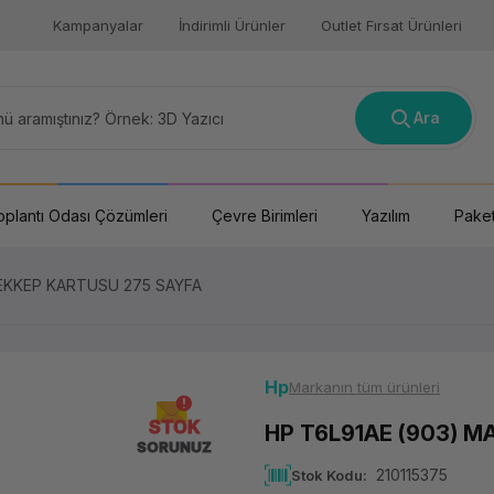
Kampanyalar
İndirimli Ürünler
Outlet Fırsat Ürünleri
Ara
oplantı Odası Çözümleri
Çevre Birimleri
Yazılım
Paket
EKKEP KARTUSU 275 SAYFA
Hp
Markanın tüm ürünleri
STOK
HP T6L91AE (903) 
SORUNUZ
210115375
Stok Kodu