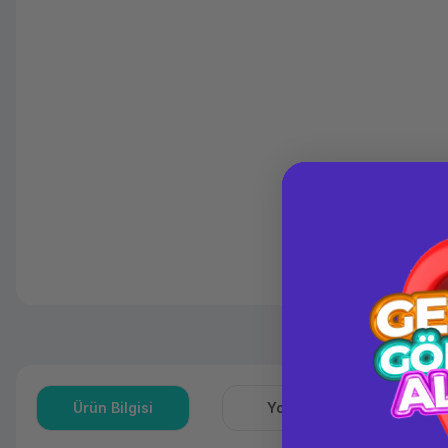
Ürün Bilgisi
Yorumlar
S