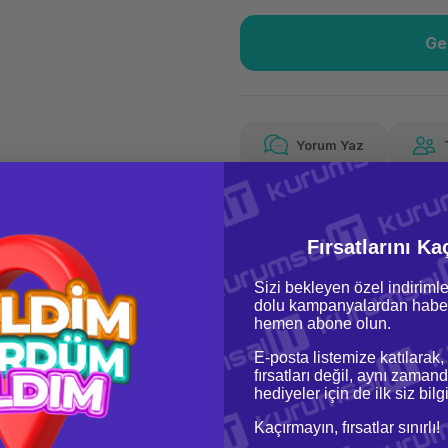
Ge
Güvenilir Alışveriş
6,
Kolay iade imkanı
Aya 
Yorum Yaz
Fiyat Teklifi Al
6,87 TL
x 12
Hava
Aya varan taksit
Özel ind
Fırsatlarını Ka
Sizi bekleyen özel indirimle
dolu kampanyalardan haber
hemen abone olun.
E-posta listemize katılarak,
fırsatları değil, aynı zamand
hediyeler için de ilk siz bil
oru & Cevap
Taksit Seçenekleri
Kaçırmayın, fırsatlar sınırlı!