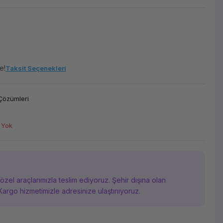
e!
Taksit Seçenekleri
Çözümleri
 Yok
i özel araçlarımızla teslim ediyoruz. Şehir dışına olan
Kargo hizmetimizle adresinize ulaştırııyoruz.