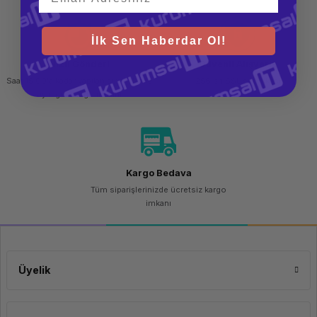
İlk Sen Haberdar Ol!
Hızlı Gönderi
Güvenli Alışveriş
Saat 15.00'a kadar yapılan siparişlerde
256 bit SSL sertifikası
aynı gün kargo imkanı
Kargo Bedava
Tüm siparişlerinizde ücretsiz kargo
imkanı
Üyelik