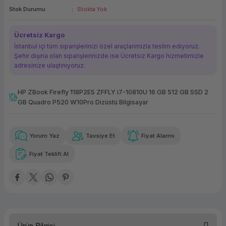
Stok Durumu
Stokta Yok
ork Bileşenleri
ek
Ücretsiz Kargo
İstanbul içi tüm siparişlerinizi özel araçlarımızla teslim ediyoruz.
Şehir dışına olan siparişlerinizde ise Ücretsiz Kargo hizmetimizle
adresinize ulaştırııyoruz.
HP ZBook Firefly 118P2ES ZFFLY i7-10810U 16 GB 512 GB SSD 2
GB Quadro P520 W10Pro Dizüstü Bilgisayar
Güvenilir Alışveriş
13.426,71 TL
x 12
Havalelerde
Kolay iade imkanı
Aya varan taksit
Özel indirim fırsatı
Yorum Yaz
Tavsiye Et
Fiyat Alarmı
Fiyat Teklifi Al
Güvenilir Alışveriş
13.426,71 TL
x 12
Havalelerde
Kolay iade imkanı
Aya varan taksit
Özel indirim fırsatı
Ürün Bilgisi