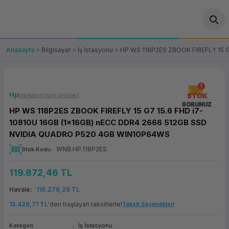
Geri Dön
Geri Dön
Geri Dön
Geri Dön
Geri Dön
Geri Dön
Geri Dön
ünler
leri
ası Çözümleri
eri
le) Ürünler
OT/VT Ürünleri
Anasayfa
Bilgisayar
İş İstasyonu
HP WS 118P2ES ZBOOK FIREFLY 15 
cı
s Ürünleri
eri
Barkod Yazıcı ve Okuyucu
hazı
ası
arı
keti
POS Terminali
Hp
Markanın tüm ürünleri
STOK
SORUNUZ
HP WS 118P2ES ZBOOK FIREFLY 15 G7 15.6 FHD i7-
sayar
 Kablosu
Station
ım
keti
Fiş Yazıcı
10810U 16GB (1x16GB) nECC DDR4 2666 512GB SSD
NVIDIA QUADRO P520 4GB WIN10P64WS
sayar
akinesi
se
ve Bağlantı
şif Paketi
Self Servis Ekranı
WNB.HP.118P2ES
Stok Kodu
enleri
 (Firewall)
ma Makinesi
aklık
ve Yedekleme
Para Çekmecesi
119.872,46 TL
Havale
116.276,29 TL
on
eme Makinesi
rofon
Panel PC
13.426,71 TL
'den başlayan taksitlerle!
Taksit Seçenekleri
ciler
Kategori
İş İstasyonu