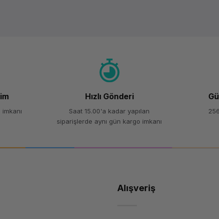
Ürün hakkında henüz soru sorulmamış.
Bu ürüne ilk yorumu siz yapın!
Yorum Yaz
Soru Sor
şim
Hızlı Gönderi
Gü
 imkanı
Saat 15.00'a kadar yapılan
256
siparişlerde aynı gün kargo imkanı
Alışveriş