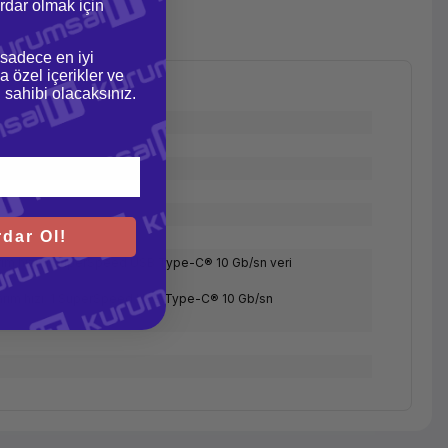
dar olmak için
 sadece en iyi
a özel içerikler ve
gi sahibi olacaksınız.
dar Ol!
arım hızı; 1 SuperSpeed USB Type-C® 10 Gb/sn veri
tarım hızı; 1 SuperSpeed USB Type-C® 10 Gb/sn