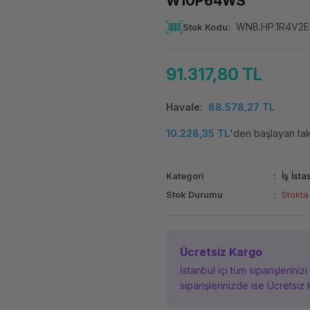
W10P64WS
WNB.HP.1R4V2E
Stok Kodu
91.317,80 TL
Havale
88.578,27 TL
10.228,35 TL
'den başlayan taks
Kategori
İş İst
Stok Durumu
Stokta
Ücretsiz Kargo
İstanbul içi tüm siparişleriniz
siparişlerinizde ise Ücretsiz 