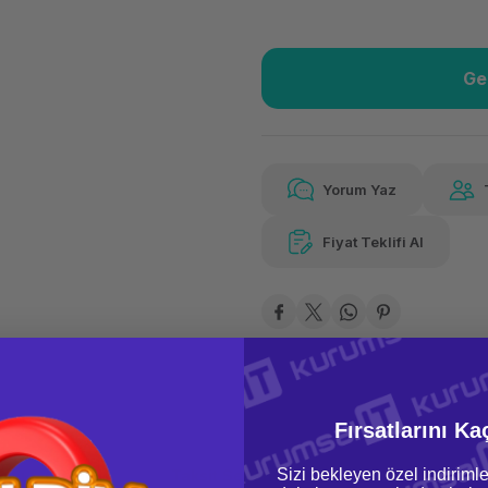
Ge
Güvenilir Alışveriş
10.2
Kolay iade imkanı
Aya
Yorum Yaz
Fiyat Teklifi Al
Güvenilir Alışveriş
10.2
Kolay iade imkanı
Aya
Fırsatlarını Ka
Sizi bekleyen özel indirimle
oru & Cevap
Taksit Seçenekleri