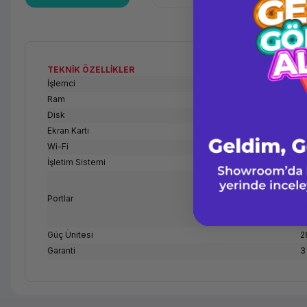
TEKNİK ÖZELLİKLER
İşlemci
I
Ram
1
Disk
Z
Ekran Kartı
N
Wi-Fi
I
İşletim Sistemi
W
Y
a
Portlar
A
s
Güç Ünitesi
2
Garanti
3 