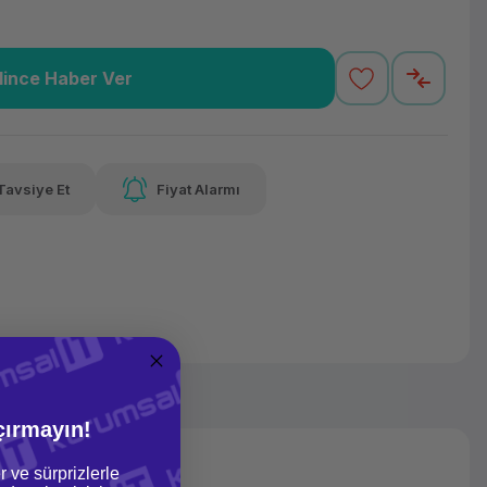
lince Haber Ver
28,35 TL
x 12
Havalelerde
 varan taksit
Özel indirim fırsatı
Tavsiye Et
Fiyat Alarmı
28,35 TL
x 12
Havalelerde
 varan taksit
Özel indirim fırsatı
çırmayın!
r ve sürprizlerle