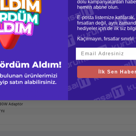
dolu kampanyalardan haber
hemen abone olun.
E-posta listemize katılarak,
fırsatları değil, aynı zamand
hediyeler için de ilk siz bil
ntelXeon W-1250P (4.1 GHz, 4.8 GHz Turbo, 12 MB, 6 C)
Kaçırmayın, fırsatlar sınırlı!
6GB (1x16GB) DDR4 3200 nECC
 Turbo Drive 512GB SSD
VIDIA Quadro T1000 4GB GDDR6
ntel Wi-Fi 6 AX201 (2×2) + Bluetooth 5
İlk Sen Haber
indows 10 Pro 64 Türkçe
an
: 1 birleşik kulaklık/mikrofon; 2 SuperSpeed USB Type-A 10 Gb/sn veri akt
ktarım hızı
rka
: 1 RJ-45; 3 DisplayPort™ 1.4; 2 SuperSpeed USB Type-A 10 Gb/sn veri ak
inyal hızı (5 V/3 A değerine kadar şarj desteği)
80W Adaptör
Yıl