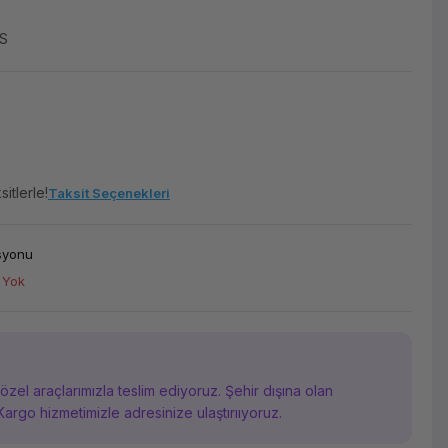
S
itlerle!
Taksit Seçenekleri
asyonu
 Yok
i özel araçlarımızla teslim ediyoruz. Şehir dışına olan
Kargo hizmetimizle adresinize ulaştırııyoruz.