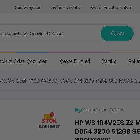
Kampanyalar
İndirimli Ürünler
Outlet Fırsat Ürünleri
Ara
oplantı Odası Çözümleri
Çevre Birimleri
Yazılım
Paket
G5 XEON 1250P 16GB (1X16GB) ECC DDR4 3200 512GB SSD NVIDIA
Hp
Markanın tüm ürünleri
STOK
HP WS 1R4V2ES Z2 M
SORUNUZ
DDR4 3200 512GB S