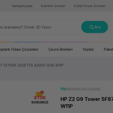
Kampanyalar
İndirimli Ürünler
Outlet Fırsat Ürünleri
Ara
oplantı Odası Çözümleri
Çevre Birimleri
Yazılım
Paket
i7-13700K 32GB 1TB A2000 12GB W11P
Hp
Markanın tüm ürünleri
STOK
HP Z2 G9 Tower 5F8
SORUNUZ
W11P