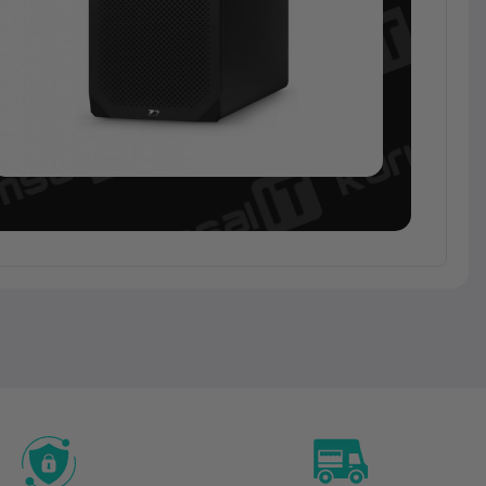
İş
İstasyonları
HP
HP Z2 G9
Tower