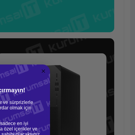
çırmayın!
r ve sürprizlerle
dar olmak için
 sadece en iyi
a özel içerikler ve
gi sahibi olacaksınız.