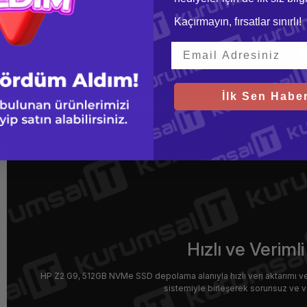
Kaçırmayın, fırsatlar sınırlı!
İlk Sen Haber
Hızlı ve Verim
HP Z2 G9, 512GB NVMe SSD depolama alanıyla hızlı veri aktarımı v
sistemiyle birleşerek sorunsuz ve ve