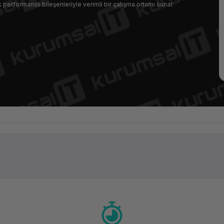
performanslı bileşenleriyle verimli bir çalışma ortamı sunar.
Ürün hakkında henüz soru sorulmamış.
Bu ürüne ilk yorumu siz yapın!
Yorum Yaz
Soru Sor