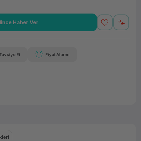
lince Haber Ver
18,14 TL
x 12
Havalelerde
varan taksit
Özel indirim fırsatı
Tavsiye Et
Fiyat Alarmı
18,14 TL
x 12
Havalelerde
varan taksit
Özel indirim fırsatı
leri