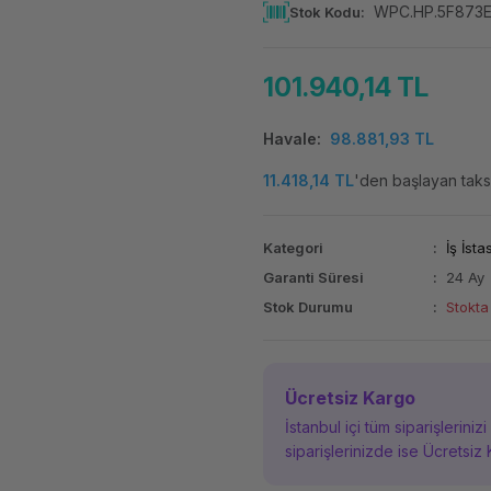
WPC.HP.5F873
Stok Kodu
101.940,14 TL
Havale
98.881,93 TL
11.418,14 TL
'den başlayan taksi
Kategori
İş İst
Garanti Süresi
24 Ay
Stok Durumu
Stokta
Ücretsiz Kargo
İstanbul içi tüm siparişleriniz
siparişlerinizde ise Ücretsiz 