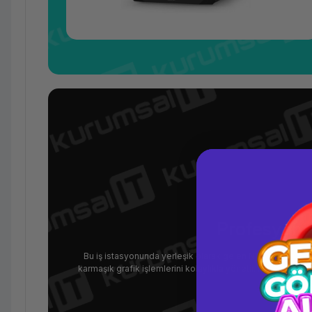
Profesyonel
Bu iş istasyonunda yerleşik olarak gelen NVIDIA RTX A20
karmaşık grafik işlemlerini kolaylıkla yönetir. İleri düze