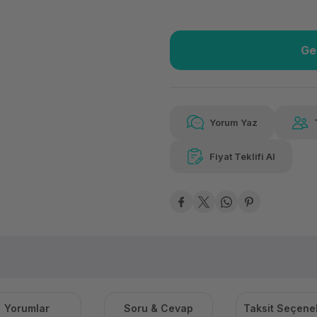
Ge
Güvenilir Alışveriş
11.4
Kolay iade imkanı
Aya 
Yorum Yaz
Fiyat Teklifi Al
Güvenilir Alışveriş
11.4
Kolay iade imkanı
Aya 
Yorumlar
Soru & Cevap
Taksit Seçenek