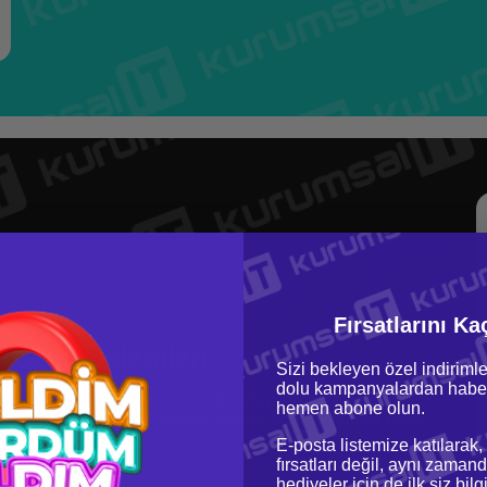
Fırsatlarını Ka
 Grafik İşlemleri
Sizi bekleyen özel indirimle
dolu kampanyalardan haber
00 grafik kartı, 12GB GDDR6 belleği ve Ray Tracing teknolojisiyle
hemen abone olun.
yde 3D modelleme ve grafik tasarım işlerinde üstün performans sunar.
E-posta listemize katılarak,
fırsatları değil, aynı zamand
hediyeler için de ilk siz bil