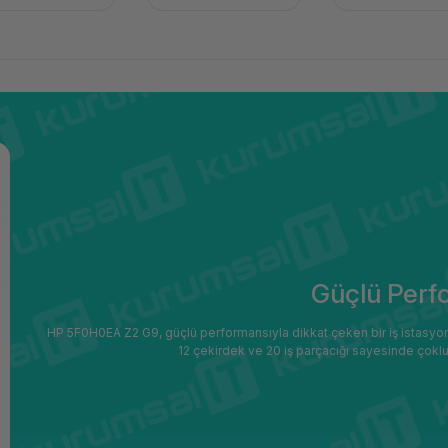
Güçlü Perf
HP 5F0H0EA Z2 G9, güçlü performansıyla dikkat çeken bir iş istasyonud
12 çekirdek ve 20 iş parçacığı sayesinde çokl