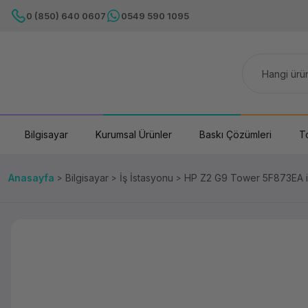
0 (850) 640 0607
0549 590 1095
Bilgisayar
Kurumsal Ürünler
Baskı Çözümleri
T
Anasayfa
Bilgisayar
İş İstasyonu
HP Z2 G9 Tower 5F873EA 