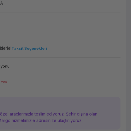
EA
tlerle!
Taksit Seçenekleri
asyonu
 Yok
i özel araçlarımızla teslim ediyoruz. Şehir dışına olan
Kargo hizmetimizle adresinize ulaştırııyoruz.