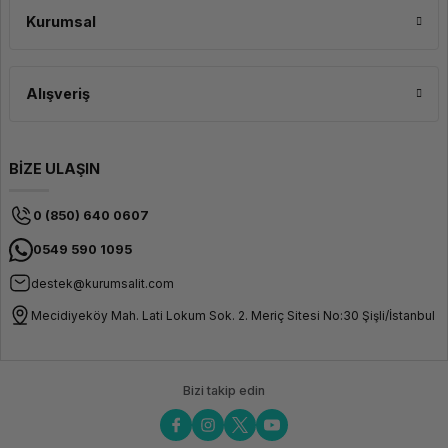
Kılavuzu
Kurumsal
Güvenli ve Esnek Bağlantı
Seçenekleri
Alışveriş
HP ZBook Firefly G11, kurumsal güvenlik çözümleriyle donatılmış olup,
hassas verileri koruma altına alan gelişmiş şifreleme sistemleri sunar.
Biyometrik kimlik doğrulama ve güvenlik yazılımları sayesinde cihazınızı
BİZE ULAŞIN
yetkisiz erişimlere karşı koruyabilirsiniz. Ayrıca, çeşitli bağlantı noktaları ve
geniş uyumluluk seçenekleri ile farklı cihazlarla kesintisiz çalışma imkânı
sunarak iş akışınızı verimli hale getirir.
0 (850) 640 0607
0549 590 1095
destek@kurumsalit.com
Mecidiyeköy Mah. Lati Lokum Sok. 2. Meriç Sitesi No:30 Şişli/İstanbul
Bizi takip edin