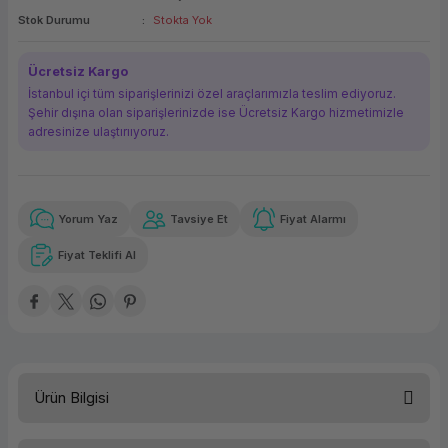
Stok Durumu
Stokta Yok
ork Bileşenleri
ek
Ücretsiz Kargo
İstanbul içi tüm siparişlerinizi özel araçlarımızla teslim ediyoruz.
Şehir dışına olan siparişlerinizde ise Ücretsiz Kargo hizmetimizle
adresinize ulaştırııyoruz.
Yorum Yaz
Tavsiye Et
Fiyat Alarmı
Güvenilir Alışveriş
11.326,33 TL
x 12
Havalelerde
Kolay iade imkanı
Aya varan taksit
Özel indirim fırsatı
Fiyat Teklifi Al
Güvenilir Alışveriş
11.326,33 TL
x 12
Havalelerde
Kolay iade imkanı
Aya varan taksit
Özel indirim fırsatı
Ürün Bilgisi