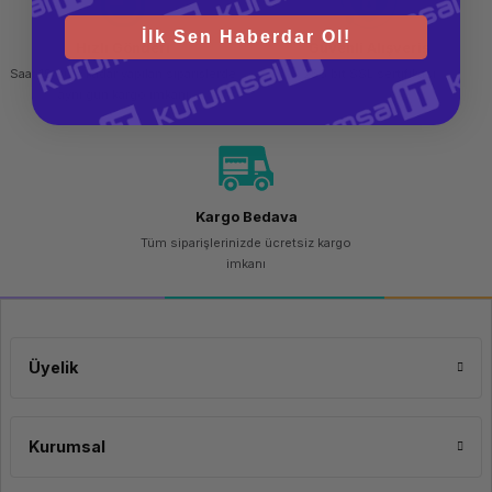
Disk Tipi
M.2 PCIe
İlk Sen Haberdar Ol!
SSD
Hızlı Gönderi
Güvenli Alışveriş
Ekran Kartı Belleği
12 GB
Saat 15.00'a kadar yapılan siparişlerde
256 bit SSL sertifikası
aynı gün kargo imkanı
Ekran Kartı Modeli
NVIDIA
RTX A3000
Dahili Web Kamerası
Var
Mikrofon
1 x mic /
headphones
Kargo Bedava
combo
Tüm siparişlerinizde ücretsiz kargo
Batarya
95 Wh
imkanı
Dizayn
Ekran Boyutu
16.0"
Ekran Özellikleri
1920 x 1200
Üyelik
WUXGA
400 cd/m²
Dokunmatik Ekran
Yok
Kurumsal
Klavye
Arkadan
Aydınlatmalı