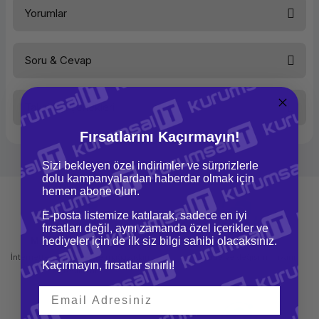
Ürün Ailesi
Yorumlar
Kategori
İş
İstasyonları
Marka
Soru & Cevap
Hp
Bu ürüne ilk yorumu siz yapın!
Model
HP ZBook
Fury 16 G9
Taksit Seçenekleri
Yorum Yaz
Ürün hakkında henüz soru sorulmamış.
Performans
Fırsatlarını Kaçırmayın!
İşlemci Tipi
Intel Core i9
Soru Sor
İşlemci
Intel Core
Sizi bekleyen özel indirimler ve sürprizlerle
i9-
dolu kampanyalardan haberdar olmak için
12950HX,
hemen abone olun.
2.3 GHz
E-posta listemize katılarak, sadece en iyi
Bellek Kapasitesi
32 GB
fırsatları değil, aynı zamanda özel içerikler ve
Bellek Tipi
DDR5-
Mağazadan Teslimat
hediyeler için de ilk siz bilgi sahibi olacaksınız.
İade ve Değişim
4800 MHz
İnternetten sipariş et ve mağazadan
Kolay iade ve değişim imkanı
Kaçırmayın, fırsatlar sınırlı!
Bellek Yuvası
4 adet
teslim al
Max. Bellek Kapasitesi
128 GB
Disk Kapasitesi
1 TB