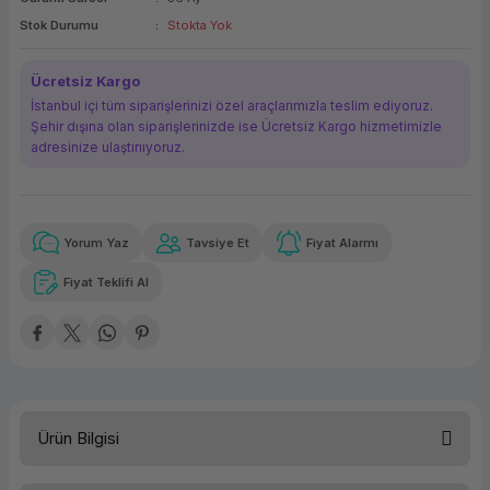
ork Bileşenleri
ek
Stok Durumu
Stokta Yok
Ücretsiz Kargo
İstanbul içi tüm siparişlerinizi özel araçlarımızla teslim ediyoruz.
Şehir dışına olan siparişlerinizde ise Ücretsiz Kargo hizmetimizle
adresinize ulaştırııyoruz.
Yorum Yaz
Tavsiye Et
Fiyat Alarmı
Güvenilir Alışveriş
20.974,84 TL
x 12
Havalelerde
Kolay iade imkanı
Aya varan taksit
Özel indirim fırsatı
Fiyat Teklifi Al
Güvenilir Alışveriş
20.974,84 TL
x 12
Havalelerde
Kolay iade imkanı
Aya varan taksit
Özel indirim fırsatı
Ürün Bilgisi