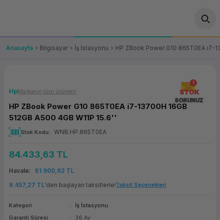
Geri Dön
Geri Dön
Geri Dön
Geri Dön
Geri Dön
Geri Dön
Geri Dön
ünler
leri
ası Çözümleri
eri
le) Ürünler
OT/VT Ürünleri
Anasayfa
Bilgisayar
İş İstasyonu
HP ZBook Power G10 865T0EA i7-13
cı
s Ürünleri
eri
Barkod Yazıcı ve Okuyucu
hazı
ası
arı
keti
POS Terminali
Hp
Markanın tüm ürünleri
STOK
SORUNUZ
HP ZBook Power G10 865T0EA i7-13700H 16GB
sayar
 Kablosu
Station
ım
keti
Fiş Yazıcı
512GB A500 4GB W11P 15.6''
WNB.HP.865T0EA
Stok Kodu
sayar
akinesi
se
ve Bağlantı
şif Paketi
Self Servis Ekranı
84.433,63 TL
enleri
 (Firewall)
ma Makinesi
aklık
ve Yedekleme
Para Çekmecesi
Havale
81.900,62 TL
on
eme Makinesi
rofon
Panel PC
9.457,27 TL
'den başlayan taksitlerle!
Taksit Seçenekleri
Kategori
İş İstasyonu
ciler
Garanti Süresi
36 Ay