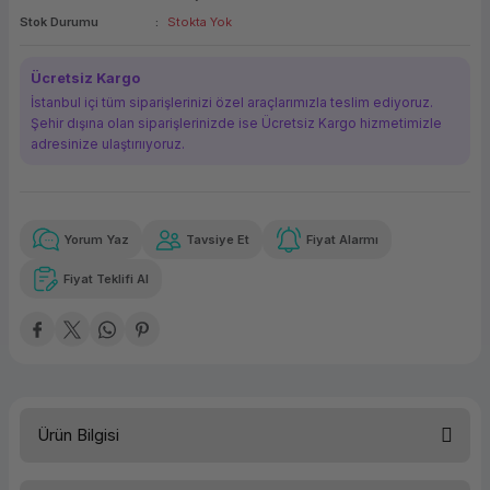
Stok Durumu
Stokta Yok
ork Bileşenleri
ek
Ücretsiz Kargo
İstanbul içi tüm siparişlerinizi özel araçlarımızla teslim ediyoruz.
Şehir dışına olan siparişlerinizde ise Ücretsiz Kargo hizmetimizle
adresinize ulaştırııyoruz.
Yorum Yaz
Tavsiye Et
Fiyat Alarmı
Güvenilir Alışveriş
9.457,27 TL
x 12
Havalelerde
Kolay iade imkanı
Aya varan taksit
Özel indirim fırsatı
Fiyat Teklifi Al
Güvenilir Alışveriş
9.457,27 TL
x 12
Havalelerde
Kolay iade imkanı
Aya varan taksit
Özel indirim fırsatı
Ürün Bilgisi