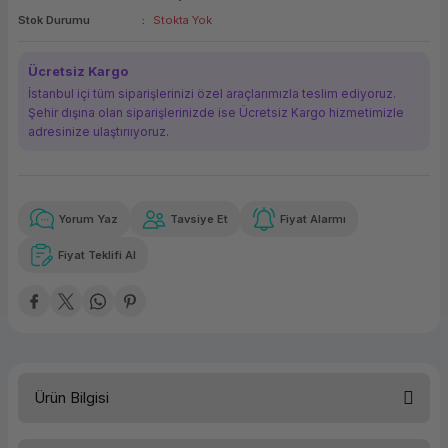
Stok Durumu
Stokta Yok
ork Bileşenleri
ek
Ücretsiz Kargo
İstanbul içi tüm siparişlerinizi özel araçlarımızla teslim ediyoruz.
Şehir dışına olan siparişlerinizde ise Ücretsiz Kargo hizmetimizle
adresinize ulaştırııyoruz.
Yorum Yaz
Tavsiye Et
Fiyat Alarmı
Güvenilir Alışveriş
767,61 TL
x 12
Havalelerde
Kolay iade imkanı
Aya varan taksit
Özel indirim fırsatı
Fiyat Teklifi Al
Güvenilir Alışveriş
767,61 TL
x 12
Havalelerde
Kolay iade imkanı
Aya varan taksit
Özel indirim fırsatı
Ürün Bilgisi