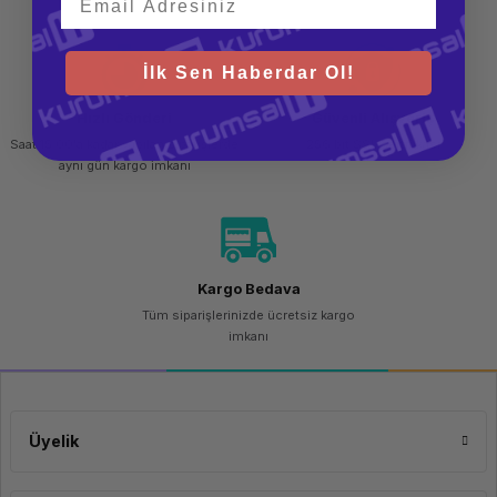
protokolleriyle uyumludur, bu da ağ trafiğini optimize etmek ve veri
aktarımını stabil hale getirmek için önemli bir avantaj sağlar.
Veri Aktarım Hızı
10 Gbps
İlk Sen Haberdar Ol!
Hızlı Gönderi
Güvenli Alışveriş
Saat 15.00'a kadar yapılan siparişlerde
256 bit SSL sertifikası
aynı gün kargo imkanı
LC-LX Fiber Optik Bağlantısı ve
Uzun Menzilli İletim
Kargo Bedava
Aruba J4859D 1G SFP LC LX Transceiver, LC konektör tipine sahip fiber
optik bağlantılar için uygundur. LX, 1310 nm dalga boyunda çalışarak uzun
Tüm siparişlerinizde ücretsiz kargo
mesafeli veri iletimi sağlar. 10km'ye kadar olan uzaklıkta güvenilir ve hızlı
imkanı
veri aktarımı yapabilir. Bu özellik, farklı binalar veya kampüsler arasında
güvenilir bağlantılar kurmak için idealdir.
Üyelik