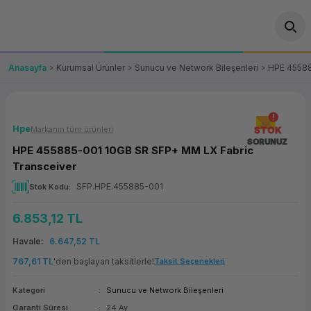
Geri Dön
Geri Dön
Geri Dön
Geri Dön
Geri Dön
Geri Dön
Geri Dön
ünler
leri
ası Çözümleri
eri
le) Ürünler
OT/VT Ürünleri
Anasayfa
Kurumsal Ürünler
Sunucu ve Network Bileşenleri
HPE 45588
cı
s Ürünleri
eri
Barkod Yazıcı ve Okuyucu
hazı
ası
arı
keti
POS Terminali
Hpe
Markanın tüm ürünleri
STOK
SORUNUZ
HPE 455885-001 10GB SR SFP+ MM LX Fabric
sayar
 Kablosu
Station
ım
keti
Fiş Yazıcı
Transceiver
SFP.HPE.455885-001
Stok Kodu
sayar
akinesi
se
ve Bağlantı
şif Paketi
Self Servis Ekranı
6.853,12 TL
enleri
 (Firewall)
ma Makinesi
aklık
ve Yedekleme
Para Çekmecesi
Havale
6.647,52 TL
on
eme Makinesi
rofon
Panel PC
767,61 TL
'den başlayan taksitlerle!
Taksit Seçenekleri
Kategori
Sunucu ve Network Bileşenleri
ciler
Garanti Süresi
24 Ay