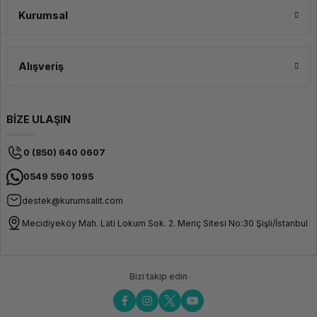
Kurumsal
Uzun Menzilli ve Yüksek
Performanslı Optik Modül
Alışveriş
Aruba J4859D 1G SFP LC LX 10km SMF Transceiver, Aruba (Hewlett
Packard Enterprise) ağ cihazları için tasarlanmış bir Small Form-Factor
Pluggable (SFP) optik transceiver modülüdür. Bu modül, 1 Gigabit hızında
uzun menzilli fiber optik veri iletimi sağlamak için kullanılır. Geniş bir
yelpazede kullanım alanına sahip olan bu transceiver, ağlarda ve veri
BİZE ULAŞIN
merkezlerinde güvenilir ve yüksek performanslı veri iletimini destekler.
0 (850) 640 0607
0549 590 1095
destek@kurumsalit.com
Mecidiyeköy Mah. Lati Lokum Sok. 2. Meriç Sitesi No:30 Şişli/İstanbul
Bizi takip edin