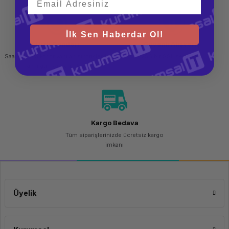
İlk Sen Haberdar Ol!
Hızlı Gönderi
Güvenli Alışveriş
Saat 15.00'a kadar yapılan siparişlerde
256 bit SSL sertifikası
aynı gün kargo imkanı
Evrensel Uyum ve Kolay
Entegrasyon
HPE 2.4TB 10K 12G SAS 2.5" 512e HDD, birçok HPE sunucusuyla uyumlu
Kargo Bedava
olarak tasarlanmıştır. Bu, mevcut HPE sunucularınıza kolayca entegre
edilebileceği anlamına gelir. Standart 2.5 inç boyutuyla da uyumlu olan bu
Tüm siparişlerinizde ücretsiz kargo
HDD, sunucunuzun kapasitesini genişletmek veya yeni bir depolama alanı
imkanı
oluşturmak için ideal bir seçenektir.
Üyelik
Veri Merkezi Performansını