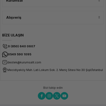
Kurumsal
Optimize Etme
HPE 2.4TB 10K 12G SAS 2.5" 512e HDD, veri merkezi performansını optimize
Alışveriş
etme amacıyla tasarlanmıştır. Yüksek kapasite ve hızlı veri aktarımı, veri
yoğun uygulamaları ve depolama gereksinimlerini karşılamak için idealdir.
Ayrıca, güvenilirlik ve dayanıklılık özellikleri sunarak veri merkezinizde
sürekli çalışabilirlik sağlar ve iş sürekliliğini destekler.
BİZE ULAŞIN
0 (850) 640 0607
0549 590 1095
destek@kurumsalit.com
Mecidiyeköy Mah. Lati Lokum Sok. 2. Meriç Sitesi No:30 Şişli/İstanbul
Bizi takip edin