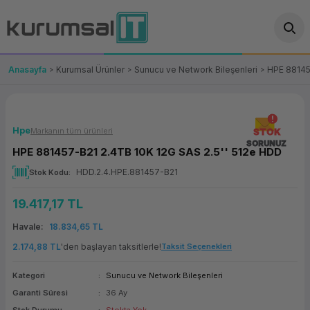
Geri Dön
Geri Dön
Geri Dön
Geri Dön
Geri Dön
Geri Dön
Geri Dön
ünler
leri
ası Çözümleri
eri
le) Ürünler
OT/VT Ürünleri
Anasayfa
Kurumsal Ürünler
Sunucu ve Network Bileşenleri
HPE 88145
cı
s Ürünleri
eri
Barkod Yazıcı ve Okuyucu
hazı
ası
arı
keti
POS Terminali
Hpe
Markanın tüm ürünleri
STOK
SORUNUZ
HPE 881457-B21 2.4TB 10K 12G SAS 2.5'' 512e HDD
sayar
 Kablosu
Station
ım
keti
Fiş Yazıcı
HDD.2.4.HPE.881457-B21
Stok Kodu
sayar
akinesi
se
ve Bağlantı
şif Paketi
Self Servis Ekranı
19.417,17 TL
enleri
 (Firewall)
ma Makinesi
aklık
ve Yedekleme
Para Çekmecesi
Havale
18.834,65 TL
2.174,88 TL
'den başlayan taksitlerle!
Taksit Seçenekleri
on
eme Makinesi
rofon
Panel PC
Kategori
Sunucu ve Network Bileşenleri
ciler
Garanti Süresi
36 Ay