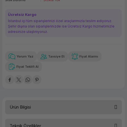
Stok Durumu
Stokta Yok
ork Bileşenleri
ek
Ücretsiz Kargo
İstanbul içi tüm siparişlerinizi özel araçlarımızla teslim ediyoruz.
Şehir dışına olan siparişlerinizde ise Ücretsiz Kargo hizmetimizle
adresinize ulaştırııyoruz.
Yorum Yaz
Tavsiye Et
Fiyat Alarmı
Güvenilir Alışveriş
2.174,88 TL
x 12
Havalelerde
Kolay iade imkanı
Aya varan taksit
Özel indirim fırsatı
Fiyat Teklifi Al
Güvenilir Alışveriş
2.174,88 TL
x 12
Havalelerde
Kolay iade imkanı
Aya varan taksit
Özel indirim fırsatı
Ürün Bilgisi
Teknik Özellikler