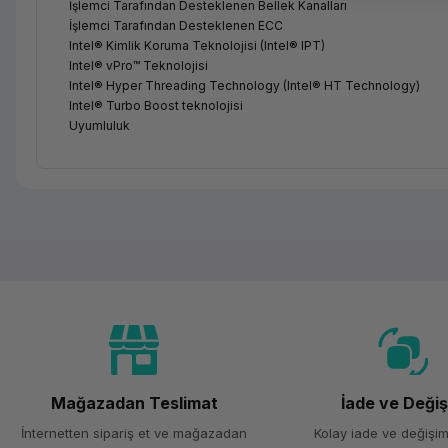
İşlemci Tarafından Desteklenen Bellek Kanalları
İşlemci Tarafından Desteklenen ECC
Intel® Kimlik Koruma Teknolojisi (Intel® IPT)
Intel® vPro™ Teknolojisi
Intel® Hyper Threading Technology (Intel® HT Technology)
Intel® Turbo Boost teknolojisi
Uyumluluk
Mağazadan Teslimat
İade ve Deği
İnternetten sipariş et ve mağazadan
Kolay iade ve değişim