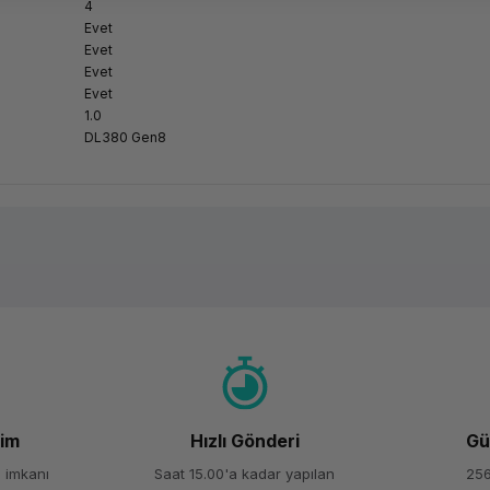
4
Evet
Evet
Evet
Evet
1.0
DL380 Gen8
Ürün hakkında henüz soru sorulmamış.
Bu ürüne ilk yorumu siz yapın!
Yorum Yaz
Soru Sor
şim
Hızlı Gönderi
Gü
 imkanı
Saat 15.00'a kadar yapılan
256