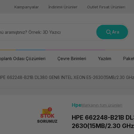
Kampanyalar
İndirimli Ürünler
Outlet Fırsat Ürünleri
Ara
oplantı Odası Çözümleri
Çevre Birimleri
Yazılım
Paket
PE 662248-B21B DL380 GEN8 INTEL XEON E5-2630(15MB/2.30 GHz/
Hpe
Markanın tüm ürünleri
STOK
HPE 662248-B21B DL
SORUNUZ
2630(15MB/2.30 GHz/