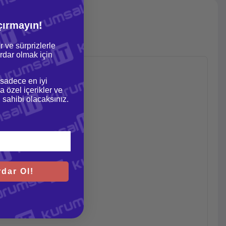
çırmayın!
r ve sürprizlerle
dar olmak için
 sadece en iyi
a özel içerikler ve
gi sahibi olacaksınız.
dar Ol!