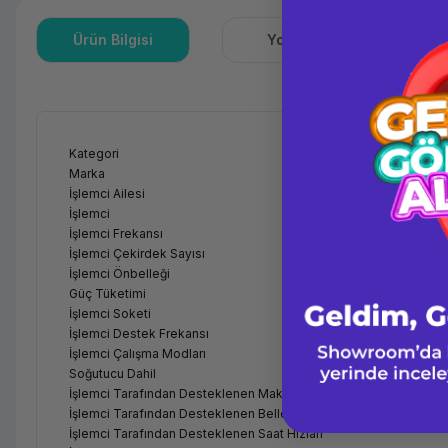
Ürün Bilgisi
Yorumlar
S
Kategori
Marka
İşlemci Ailesi
İşlemci
İşlemci Frekansı
İşlemci Çekirdek Sayısı
İşlemci Önbelleği
Güç Tüketimi
İşlemci Soketi
İşlemci Destek Frekansı
İşlemci Çalışma Modları
Soğutucu Dahil
İşlemci Tarafından Desteklenen Maksimum İç Bellek
İşlemci Tarafından Desteklenen Bellek Tipleri
İşlemci Tarafından Desteklenen Saat Hızları