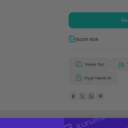
Ge
Güvenilir Alışveriş
2.55
Kolay iade imkanı
Aya 
bizim stok
Yorum Yaz
Güvenilir Alışveriş
2.55
Kolay iade imkanı
Aya 
Fiyat Teklifi Al