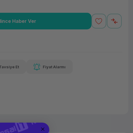
lince Haber Ver
2,29 TL
x 12
Havalelerde
varan taksit
Özel indirim fırsatı
Tavsiye Et
Fiyat Alarmı
2,29 TL
x 12
Havalelerde
varan taksit
Özel indirim fırsatı