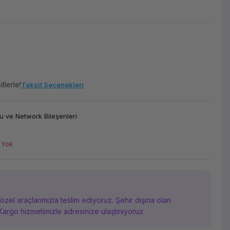
tlerle!
Taksit Seçenekleri
 ve Network Bileşenleri
 Yok
i özel araçlarımızla teslim ediyoruz. Şehir dışına olan
Kargo hizmetimizle adresinize ulaştırııyoruz.