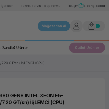
İçerikler
Teknik Servis Talep Formu
İletişim
Sipariş Takibi
Mağazadan Al
 (Bundle) Ürünler
Outlet Ürünler
7.20 GT/sn) İŞLEMCİ (CPU)
380 GEN8 INTEL XEON E5-
7.20 GT/sn) İŞLEMCİ (CPU)