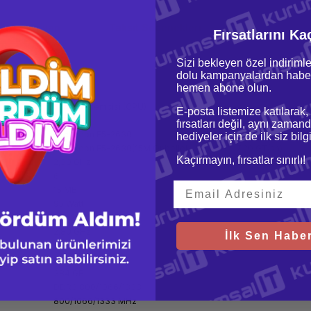
oru & Cevap
Taksit Seçenekleri
Fırsatlarını Ka
Sizi bekleyen özel indirimle
dolu kampanyalardan haber
hemen abone olun.
Sunucu İşlemcisi (CPU)
E-posta listemize katılarak,
HPE
fırsatları değil, aynı zamand
Intel Xeon E5-2630
hediyeler için de ilk siz bil
Intel Xeon E5-2630(15M Önbellek, 2.30 GHz, 7.20 GT/sn)
Kaçırmayın, fırsatlar sınırlı!
2,30 GHz
6
15 MB
95 Watt
LGA2011
2,80 GHz
İlk Sen Haber
64-bit
Hayır
384 GB
DDR3 800/1066/1333
800/1066/1333 MHz