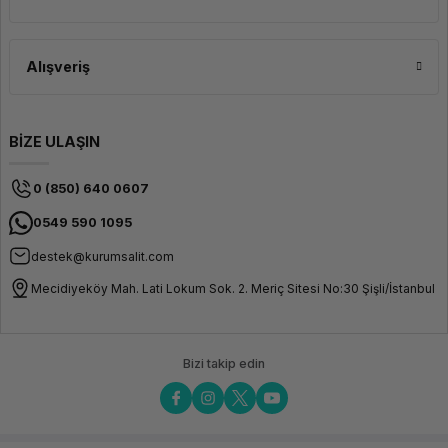
(Pull-to-
release)
güvenlik
kilidi
Alışveriş
Fiziksel Özellikler
Kablo Uzunluğu
3 Metre
BİZE ULAŞIN
Kablo Rengi
Siyah
Kablo Kesiti
30 AWG
0 (850) 640 0607
/ 28
AWG
0549 590 1095
Dış Kılıf Malzemesi
PVC
destek@kurumsalit.com
(Esnek
ve
Mecidiyeköy Mah. Lati Lokum Sok. 2. Meriç Sitesi No:30 Şişli/İstanbul
dayanıklı
yapı)
Uyumluluk
Bizi takip edin
Desteklenen Seriler
Aruba
2930F,
2930M,
3810M,
5400R,