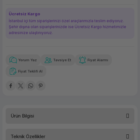
ork Bileşenleri
ek
Ücretsiz Kargo
İstanbul içi tüm siparişlerinizi özel araçlarımızla teslim ediyoruz.
Şehir dışına olan siparişlerinizde ise Ücretsiz Kargo hizmetimizle
adresinize ulaştırııyoruz.
Yorum Yaz
Tavsiye Et
Fiyat Alarmı
Güvenilir Alışveriş
452,40 TL
x 12
Havalelerde
Kolay iade imkanı
Aya varan taksit
Özel indirim fırsatı
Fiyat Teklifi Al
Güvenilir Alışveriş
452,40 TL
x 12
Havalelerde
Kolay iade imkanı
Aya varan taksit
Özel indirim fırsatı
Ürün Bilgisi
Teknik Özellikler