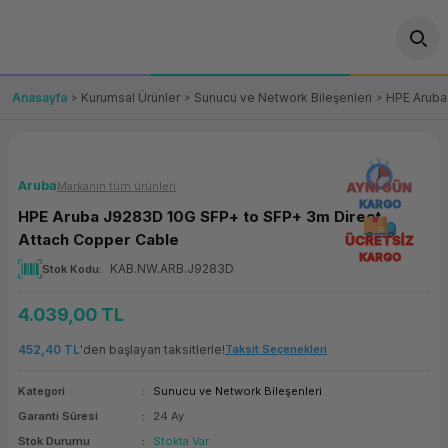
Geri Dön
Geri Dön
Geri Dön
Geri Dön
Geri Dön
Geri Dön
Geri Dön
ünler
leri
ası Çözümleri
eri
le) Ürünler
OT/VT Ürünleri
Anasayfa
Kurumsal Ürünler
Sunucu ve Network Bileşenleri
HPE Aruba
cı
s Ürünleri
eri
Barkod Yazıcı ve Okuyucu
hazı
ası
arı
keti
POS Terminali
Aruba
Markanın tüm ürünleri
AYNI GÜN
KARGO
HPE Aruba J9283D 10G SFP+ to SFP+ 3m Direct
sayar
 Kablosu
Station
ım
keti
Fiş Yazıcı
Attach Copper Cable
ÜCRETSİZ
KARGO
KAB.NW.ARB.J9283D
Stok Kodu
sayar
akinesi
se
ve Bağlantı
şif Paketi
Self Servis Ekranı
4.039,00 TL
enleri
 (Firewall)
ma Makinesi
aklık
ve Yedekleme
Para Çekmecesi
452,40 TL
'den başlayan taksitlerle!
Taksit Seçenekleri
on
eme Makinesi
rofon
Panel PC
Kategori
Sunucu ve Network Bileşenleri
Garanti Süresi
24 Ay
ciler
Stok Durumu
Stokta Var