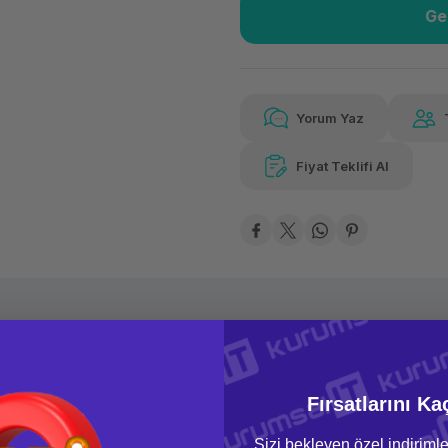
Ge
Güvenilir Alışveriş
633
Kolay iade imkanı
Aya 
Yorum Yaz
Fiyat Teklifi Al
633,04 TL
x 12
Hava
Aya varan taksit
Özel ind
oru & Cevap
Taksit Seçenekleri
Fırsatlarını Ka
Sizi bekleyen özel indirimle