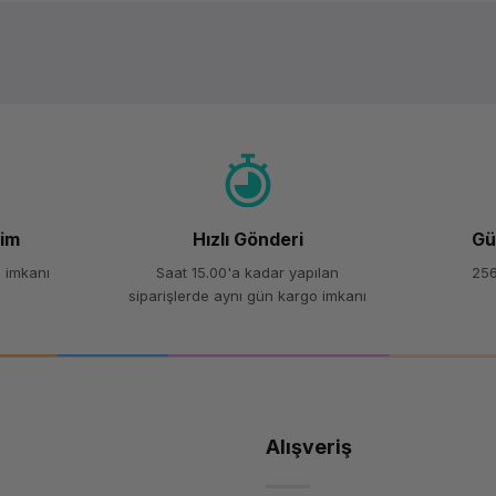
Ürün hakkında henüz soru sorulmamış.
Bu ürüne ilk yorumu siz yapın!
Yorum Yaz
Soru Sor
şim
Hızlı Gönderi
Gü
 imkanı
Saat 15.00'a kadar yapılan
256
siparişlerde aynı gün kargo imkanı
Alışveriş