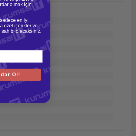
dar olmak için
 sadece en iyi
a özel içerikler ve
gi sahibi olacaksınız.
dar Ol!