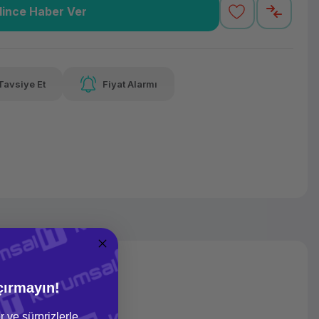
lince Haber Ver
,04 TL
x 12
Havalelerde
Güvenilir Alışveriş
varan taksit
Özel indirim fırsatı
Kolay iade imkanı
Tavsiye Et
Fiyat Alarmı
lelerde
irim fırsatı
çırmayın!
r ve sürprizlerle