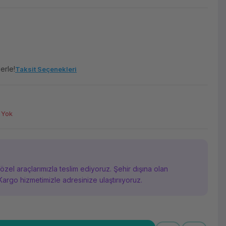
erle!
Taksit Seçenekleri
h
 Yok
i özel araçlarımızla teslim ediyoruz. Şehir dışına olan
Kargo hizmetimizle adresinize ulaştırııyoruz.