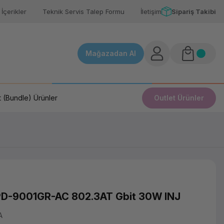
İçerikler
Teknik Servis Talep Formu
İletişim
Sipariş Takibi
Mağazadan Al
 (Bundle) Ürünler
Outlet Ürünler
D-9001GR-AC 802.3AT Gbit 30W INJ
A