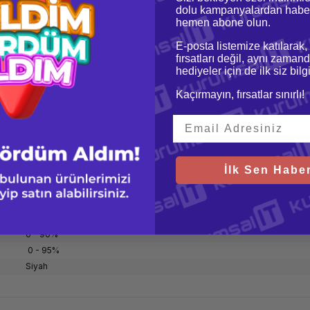
dolu kampanyalardan haber
hemen abone olun.
E-posta listemize katılarak,
HP
fırsatları değil, aynı zamand
1
hediyeler için de ilk siz bil
IEEE 802.3af,IEEE 802.3at
Kaçırmayın, fırsatlar sınırlı!
Evet
IEEE 802.3af,IEEE 802.3at
Gigabit Ethernet
55 x 140 x 32,5 mm
200 g
İlk Sen Haber
100 - 240
50/60
55 V
30 W
0 - 90%
0 - 95%
Siyah