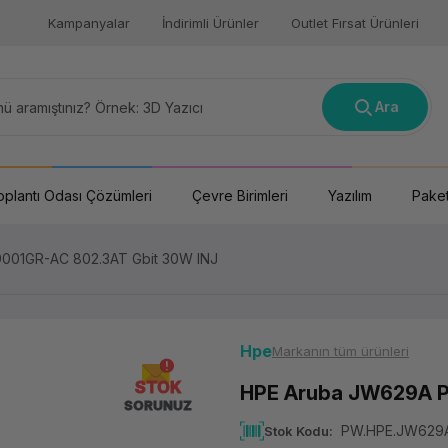
Kampanyalar
İndirimli Ürünler
Outlet Fırsat Ürünleri
Ara
oplantı Odası Çözümleri
Çevre Birimleri
Yazılım
Paket
001GR-AC 802.3AT Gbit 30W INJ
Hpe
Markanın tüm ürünleri
STOK
HPE Aruba JW629A P
SORUNUZ
PW.HPE.JW629
Stok Kodu