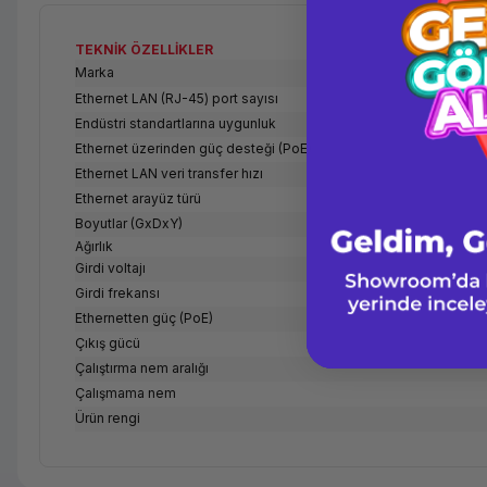
TEKNİK ÖZELLİKLER
Marka
Ethernet LAN (RJ-45) port sayısı
Endüstri standartlarına uygunluk
Ethernet üzerinden güç desteği (PoE)
Ethernet LAN veri transfer hızı
Ethernet arayüz türü
Boyutlar (GxDxY)
Ağırlık
Girdi voltajı
Girdi frekansı
Ethernetten güç (PoE)
Çıkış gücü
Çalıştırma nem aralığı
Çalışmama nem
Ürün rengi