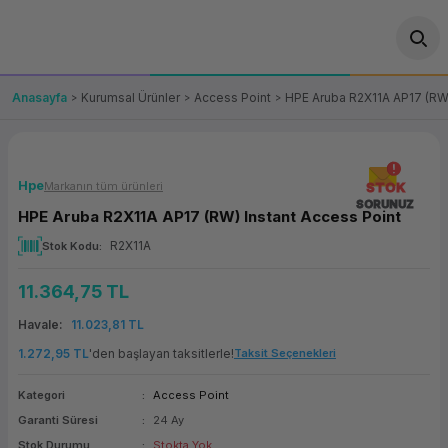
Geri Dön
Geri Dön
Geri Dön
Geri Dön
Geri Dön
Geri Dön
Geri Dön
ünler
leri
ası Çözümleri
eri
le) Ürünler
OT/VT Ürünleri
Anasayfa
Kurumsal Ürünler
Access Point
HPE Aruba R2X11A AP17 (RW)
cı
s Ürünleri
eri
Barkod Yazıcı ve Okuyucu
hazı
ası
arı
keti
POS Terminali
Hpe
Markanın tüm ürünleri
STOK
SORUNUZ
HPE Aruba R2X11A AP17 (RW) Instant Access Point
sayar
 Kablosu
Station
ım
keti
Fiş Yazıcı
R2X11A
Stok Kodu
sayar
akinesi
se
ve Bağlantı
şif Paketi
Self Servis Ekranı
11.364,75 TL
enleri
 (Firewall)
ma Makinesi
aklık
ve Yedekleme
Havale
11.023,81 TL
Para Çekmecesi
1.272,95 TL
'den başlayan taksitlerle!
Taksit Seçenekleri
on
eme Makinesi
rofon
Panel PC
Kategori
Access Point
Garanti Süresi
24 Ay
ciler
Stok Durumu
Stokta Yok