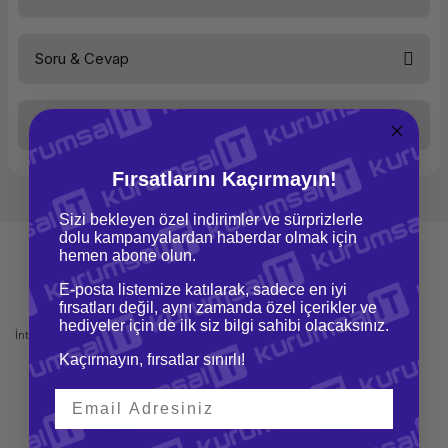
Anten Tipi
İç
Anten Sayısı
Dahili Anten
Ethernet Üzerinden Güç (PoE)
POE
Soru & Cevap
Bu ürüne ilk yorumu siz yapın!
Port Sayısı
10,100,1000 Mbit/s
Kablosuz Ağ Standartları
IEEE 802.3af
Güvenlik Protokolleri
WFA,WPA2,WPA3,OWE
Taksit Seçenekleri
Yorum Yaz
Led Göstergesi
Durum
Ürün hakkında henüz soru sorulmamış.
Boyut
187mm x 156mm x 67mm 650gr
Kutu İçeriği
Access Point
Fırsatlarını Kaçırmayın!
Garanti
Sınırlı Ömür boyu Garanti
Soru Sor
Sizi bekleyen özel indirimler ve sürprizlerle
dolu kampanyalardan haberdar olmak için
hemen abone olun.
E-posta listemize katılarak, sadece en iyi
fırsatları değil, aynı zamanda özel içerikler ve
Mağazadan Teslimat
İade ve Değişim
hediyeler için de ilk siz bilgi sahibi olacaksınız.
İnternetten sipariş et ve mağazadan
Kolay iade ve değişim imkanı
teslim al
Kaçırmayın, fırsatlar sınırlı!