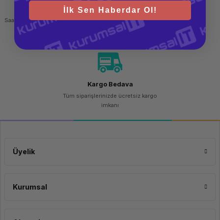
Hızlı Gönderi
Güvenli Alışveriş
İlk Sen Haberdar Ol!
Saat 15.00'a kadar yapılan siparişlerde
256 bit SSL sertifikası
aynı gün kargo imkanı
Kargo Bedava
Tüm siparişlerinizde ücretsiz kargo
imkanı
Üyelik
Kurumsal