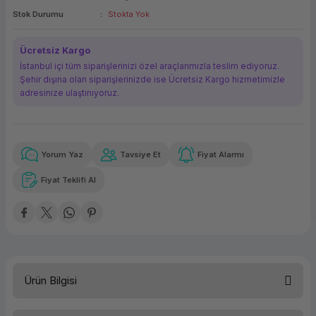
Stok Durumu
Stokta Yok
ork Bileşenleri
ek
Ücretsiz Kargo
İstanbul içi tüm siparişlerinizi özel araçlarımızla teslim ediyoruz.
Şehir dışına olan siparişlerinizde ise Ücretsiz Kargo hizmetimizle
adresinize ulaştırııyoruz.
Yorum Yaz
Tavsiye Et
Fiyat Alarmı
Güvenilir Alışveriş
12.806,23 TL
x 12
Havalelerde
Kolay iade imkanı
Aya varan taksit
Özel indirim fırsatı
Fiyat Teklifi Al
Güvenilir Alışveriş
12.806,23 TL
x 12
Havalelerde
Kolay iade imkanı
Aya varan taksit
Özel indirim fırsatı
Ürün Bilgisi
Kategori
Rack Sunuc