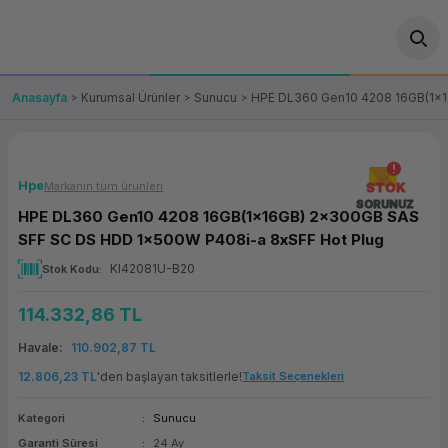
Geri Dön
Geri Dön
Geri Dön
Geri Dön
Geri Dön
Geri Dön
Geri Dön
ünler
leri
ası Çözümleri
eri
le) Ürünler
OT/VT Ürünleri
Anasayfa
Kurumsal Ürünler
Sunucu
HPE DL360 Gen10 4208 16GB(1x1
cı
s Ürünleri
eri
Barkod Yazıcı ve Okuyucu
hazı
ası
arı
keti
POS Terminali
Hpe
Markanın tüm ürünleri
STOK
SORUNUZ
HPE DL360 Gen10 4208 16GB(1x16GB) 2x300GB SAS
sayar
 Kablosu
Station
ım
keti
Fiş Yazıcı
SFF SC DS HDD 1x500W P408i-a 8xSFF Hot Plug
KI42081U-B20
Stok Kodu
sayar
akinesi
se
ve Bağlantı
şif Paketi
Self Servis Ekranı
114.332,86 TL
enleri
 (Firewall)
ma Makinesi
aklık
ve Yedekleme
Para Çekmecesi
Havale
110.902,87 TL
on
eme Makinesi
rofon
Panel PC
12.806,23 TL
'den başlayan taksitlerle!
Taksit Seçenekleri
Kategori
Sunucu
ciler
Garanti Süresi
24 Ay