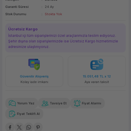
ork Bileşenleri
ek
Garanti Süresi
24 Ay
Stok Durumu
Stokta Yok
Ücretsiz Kargo
İstanbul içi tüm siparişlerinizi özel araçlarımızla teslim ediyoruz.
Şehir dışına olan siparişlerinizde ise Ücretsiz Kargo hizmetimizle
adresinize ulaştırııyoruz.
ilir Alışveriş
15.051,48 TL
x 12
Haval
y iade imkanı
Aya varan taksit
Özel indi
Yorum Yaz
Tavsiye Et
Fiyat Alarmı
Fiyat Teklifi Al