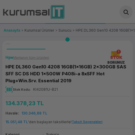
Geri Dön
Geri Dön
Geri Dön
Geri Dön
Geri Dön
Geri Dön
Geri Dön
ünler
leri
ası Çözümleri
eri
le) Ürünler
OT/VT Ürünleri
Anasayfa
Kurumsal Ürünler
Sunucu
HPE DL360 Gen10 4208 16GB(1x16
cı
s Ürünleri
eri
Barkod Yazıcı ve Okuyucu
hazı
ası
arı
keti
POS Terminali
Hpe
STOK
Markanın tüm ürünleri
SORUNUZ
HPE DL360 Gen10 4208 16GB(1x16GB) 2x300GB SAS
sayar
 Kablosu
Station
ım
keti
Fiş Yazıcı
SFF SC DS HDD 1x500W P408i-a 8xSFF Hot
Plug+Win.Srv. Essential 2019
sayar
akinesi
se
ve Bağlantı
şif Paketi
Self Servis Ekranı
KI42081U-B21
Stok Kodu
enleri
 (Firewall)
ma Makinesi
aklık
ve Yedekleme
Para Çekmecesi
134.378,23 TL
on
eme Makinesi
rofon
Panel PC
Havale
130.346,88 TL
15.051,48 TL
'den başlayan taksitlerle!
Taksit Seçenekleri
ciler
Kategori
Sunucu