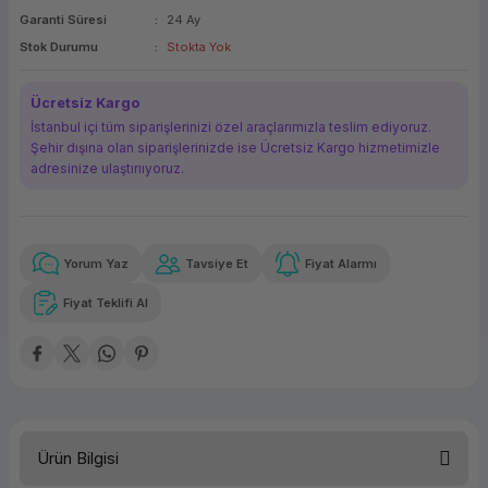
Garanti Süresi
24 Ay
ork Bileşenleri
ek
Stok Durumu
Stokta Yok
Ücretsiz Kargo
İstanbul içi tüm siparişlerinizi özel araçlarımızla teslim ediyoruz.
Şehir dışına olan siparişlerinizde ise Ücretsiz Kargo hizmetimizle
adresinize ulaştırııyoruz.
Yorum Yaz
Tavsiye Et
Fiyat Alarmı
Güvenilir Alışveriş
19.907,47 TL
x 12
Havalelerde
Kolay iade imkanı
Aya varan taksit
Özel indirim fırsatı
Fiyat Teklifi Al
Güvenilir Alışveriş
19.907,47 TL
x 12
Havalelerde
Kolay iade imkanı
Aya varan taksit
Özel indirim fırsatı
Ürün Bilgisi