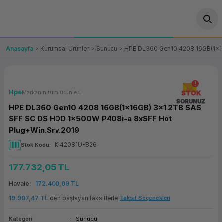
Geri Dön
Geri Dön
Geri Dön
Geri Dön
Geri Dön
Geri Dön
Geri Dön
ünler
leri
ası Çözümleri
eri
le) Ürünler
OT/VT Ürünleri
Anasayfa
Kurumsal Ürünler
Sunucu
HPE DL360 Gen10 4208 16GB(1x1
cı
s Ürünleri
eri
Barkod Yazıcı ve Okuyucu
hazı
ası
arı
keti
POS Terminali
Hpe
Markanın tüm ürünleri
STOK
SORUNUZ
HPE DL360 Gen10 4208 16GB(1x16GB) 3x1.2TB SAS
sayar
 Kablosu
Station
ım
keti
Fiş Yazıcı
SFF SC DS HDD 1x500W P408i-a 8xSFF Hot
Plug+Win.Srv.2019
sayar
akinesi
se
ve Bağlantı
şif Paketi
Self Servis Ekranı
KI42081U-B26
Stok Kodu
enleri
 (Firewall)
ma Makinesi
aklık
ve Yedekleme
Para Çekmecesi
177.732,05 TL
Havale
172.400,09 TL
on
eme Makinesi
rofon
Panel PC
19.907,47 TL
'den başlayan taksitlerle!
Taksit Seçenekleri
ciler
Kategori
Sunucu