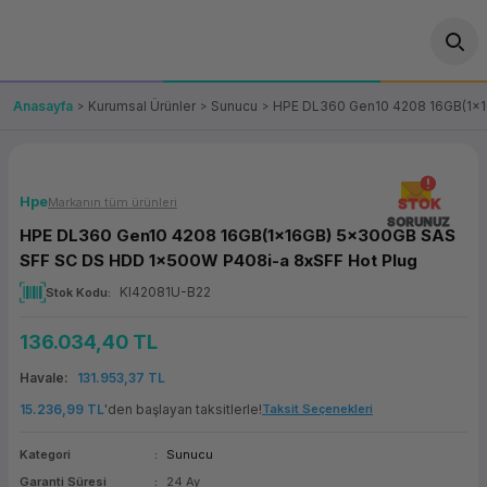
Geri Dön
Geri Dön
Geri Dön
Geri Dön
Geri Dön
Geri Dön
Geri Dön
ünler
leri
ası Çözümleri
eri
le) Ürünler
OT/VT Ürünleri
Anasayfa
Kurumsal Ürünler
Sunucu
HPE DL360 Gen10 4208 16GB(1x1
cı
s Ürünleri
eri
Barkod Yazıcı ve Okuyucu
hazı
ası
arı
keti
POS Terminali
Hpe
Markanın tüm ürünleri
STOK
SORUNUZ
HPE DL360 Gen10 4208 16GB(1x16GB) 5x300GB SAS
sayar
 Kablosu
Station
ım
keti
Fiş Yazıcı
SFF SC DS HDD 1x500W P408i-a 8xSFF Hot Plug
KI42081U-B22
Stok Kodu
sayar
akinesi
se
ve Bağlantı
şif Paketi
Self Servis Ekranı
136.034,40 TL
enleri
 (Firewall)
ma Makinesi
aklık
ve Yedekleme
Para Çekmecesi
Havale
131.953,37 TL
on
eme Makinesi
rofon
Panel PC
15.236,99 TL
'den başlayan taksitlerle!
Taksit Seçenekleri
Kategori
Sunucu
ciler
Garanti Süresi
24 Ay