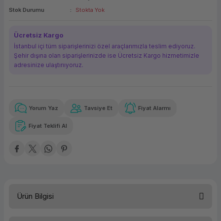
Stok Durumu
Stokta Yok
ork Bileşenleri
ek
Ücretsiz Kargo
İstanbul içi tüm siparişlerinizi özel araçlarımızla teslim ediyoruz.
Şehir dışına olan siparişlerinizde ise Ücretsiz Kargo hizmetimizle
adresinize ulaştırııyoruz.
Yorum Yaz
Tavsiye Et
Fiyat Alarmı
Güvenilir Alışveriş
15.236,99 TL
x 12
Havalelerde
Kolay iade imkanı
Aya varan taksit
Özel indirim fırsatı
Fiyat Teklifi Al
Güvenilir Alışveriş
15.236,99 TL
x 12
Havalelerde
Kolay iade imkanı
Aya varan taksit
Özel indirim fırsatı
Ürün Bilgisi
Kategori
Rack Sunuc