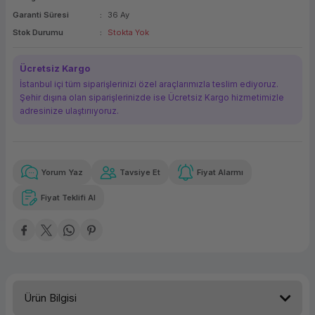
Garanti Süresi
36 Ay
ork Bileşenleri
ek
Stok Durumu
Stokta Yok
Ücretsiz Kargo
İstanbul içi tüm siparişlerinizi özel araçlarımızla teslim ediyoruz.
Şehir dışına olan siparişlerinizde ise Ücretsiz Kargo hizmetimizle
adresinize ulaştırııyoruz.
Yorum Yaz
Tavsiye Et
Fiyat Alarmı
Güvenilir Alışveriş
13.989,63 TL
x 12
Havalelerde
Kolay iade imkanı
Aya varan taksit
Özel indirim fırsatı
Fiyat Teklifi Al
Güvenilir Alışveriş
13.989,63 TL
x 12
Havalelerde
Kolay iade imkanı
Aya varan taksit
Özel indirim fırsatı
Ürün Bilgisi