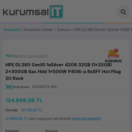
Geri Dön
Geri Dön
Geri Dön
Geri Dön
Geri Dön
Geri Dön
Geri Dön
ünler
leri
ası Çözümleri
eri
le) Ürünler
OT/VT Ürünleri
Anasayfa
Kurumsal Ürünler
Sunucu
HPE DL380 Gen10 1xSilver 4208 
cı
s Ürünleri
eri
Barkod Yazıcı ve Okuyucu
hazı
ası
arı
keti
POS Terminali
Hpe
Markanın tüm ürünleri
STOK
SORUNUZ
HPE DL380 Gen10 1xSilver 4208 32GB (1x32GB)
sayar
 Kablosu
Station
ım
keti
Fiş Yazıcı
2x300GB Sas Hdd 1x500W P408i-a 8xSFF Hot Plug
2U Rack
sayar
akinesi
se
ve Bağlantı
şif Paketi
Self Servis Ekranı
KI4208TK-R01
Stok Kodu
enleri
 (Firewall)
ma Makinesi
aklık
ve Yedekleme
Para Çekmecesi
124.898,08 TL
on
eme Makinesi
rofon
Havale
121.151,14 TL
Panel PC
13.989,63 TL
'den başlayan taksitlerle!
Taksit Seçenekleri
ciler
Kategori
Sunucu