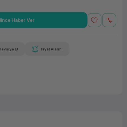
lince Haber Ver
65,57 TL
x 12
Havalelerde
varan taksit
Özel indirim fırsatı
Tavsiye Et
Fiyat Alarmı
65,57 TL
x 12
Havalelerde
varan taksit
Özel indirim fırsatı