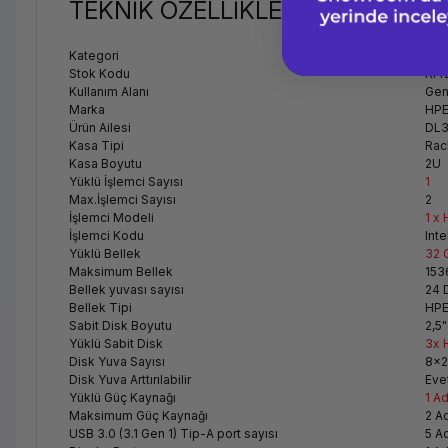
TEKNİK ÖZELLİKLER
Kategori
Rac
Stok Kodu
KI4
Kullanım Alanı
Gen
Marka
HP
Ürün Ailesi
DL3
Kasa Tipi
Rac
Kasa Boyutu
2U
Yüklü İşlemci Sayısı
1
Max.İşlemci Sayısı
2
İşlemci Modeli
1 x
İşlemci Kodu
Inte
Yüklü Bellek
32 
Maksimum Bellek
153
Bellek yuvası sayısı
24 
Bellek Tipi
HPE
Sabit Disk Boyutu
2,5
Yüklü Sabit Disk
3x 
Disk Yuva Sayısı
8x2
Disk Yuva Arttırılabilir
Eve
Yüklü Güç Kaynağı
1 A
Maksimum Güç Kaynağı
2 A
USB 3.0 (3.1 Gen 1) Tip-A port sayısı
5 A