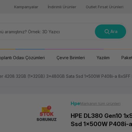
Kampanyalar
İndirimli Ürünler
Outlet Fırsat Ürünleri
Ara
oplantı Odası Çözümleri
Çevre Birimleri
Yazılım
Paket
ver 4208 32GB (1x32GB) 3x480GB Sata Ssd 1x500W P408i-a 8xSFF 
Hpe
Markanın tüm ürünleri
STOK
HPE DL380 Gen10 1xS
SORUNUZ
Ssd 1x500W P408i-a 