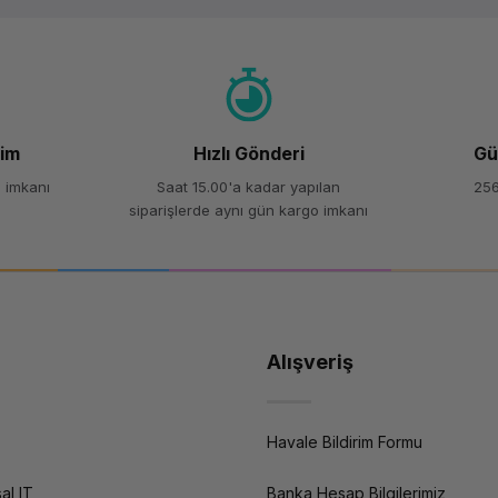
Yorum Yaz
Soru Sor
şim
Hızlı Gönderi
Gü
 imkanı
Saat 15.00'a kadar yapılan
256
siparişlerde aynı gün kargo imkanı
Alışveriş
Havale Bildirim Formu
al IT
Banka Hesap Bilgilerimiz