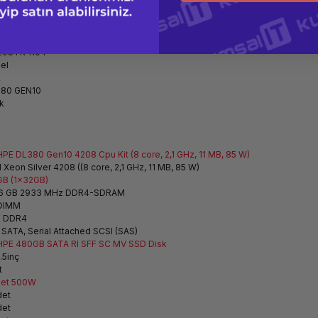
k Sunucu
208TK-R04
el
E
80 GEN10
k
 HPE DL380 Gen10 4208 Cpu Kit (8 core, 2,1 GHz, 11 MB, 85 W)
l Xeon Silver 4208 ((8 core, 2,1 GHz, 11 MB, 85 W)
GB (1x32GB)
6 GB 2933 MHz DDR4-SDRAM
DIMM
 DDR4
" SATA, Serial Attached SCSI (SAS)
HPE 480GB SATA RI SFF SC MV
SSD Disk
.5inç
t
det 500W
det
det