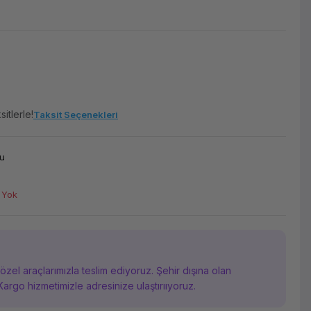
itlerle!
Taksit Seçenekleri
u
 Yok
i özel araçlarımızla teslim ediyoruz. Şehir dışına olan
Kargo hizmetimizle adresinize ulaştırııyoruz.