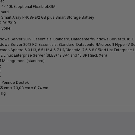
det
i 4x 1GbE, optional FlexibleLOM
oard
 Smart Array P408i-a/2 GB plus Smart Storage Battery
D 0/1/5/10
iyonel
dows Server 2019: Essentials, Standard, Datacenter/Windows Server 2016: Es
dows Server 2012 R2: Essentials, Standard, Datacenter/Microsoft Hyper-V Se
are vSphere 6.0 U3, 6.5 U2 & 6.7 U1/ClearVM: 7.6 & 8.0/Red Hat Enterprise 
E Linux Enterprise Server (SLES) 12 SP4 and 15 SP1 (incl. Xen)
5 Management (standard)
t
t
t
ıl Yerinde Destek
55 cm x 73,03 cm x 8,74 cm
8 kg
Ürün hakkında henüz soru sorulmamış.
Bu ürüne ilk yorumu siz yapın!