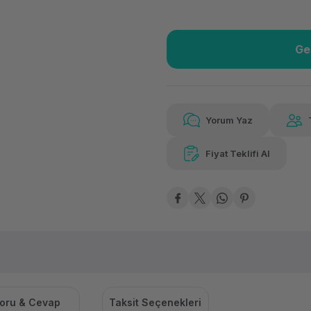
Ge
Güvenilir Alışveriş
15.6
Kolay iade imkanı
Aya 
Yorum Yaz
Fiyat Teklifi Al
Güvenilir Alışveriş
15.6
Kolay iade imkanı
Aya 
oru & Cevap
Taksit Seçenekleri