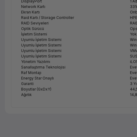
DisplayPort
1 A
Network Kartı
331
Ekran Kartı
Onb
Raid Kartı / Storage Controller
HPE
RAID Seviyeleri
RAI
Optik Sürücü
Ops
İşletim Sistemi
Yok
Uyumlu İşletim Sistemi
Win
Uyumlu İşletim Sistemi
Win
Uyumlu İşletim Sistemi
VMw
Uyumlu İşletim Sistemi
SUS
Yönetim Yazılımı
iLO
Sanallaştırma Teknolojisi
Eve
Raf Montajı
Eve
Energy Star Onaylı
Eve
Garanti
3 Y
Boyutlar (GxDxY)
44,
Ağırlık
14,