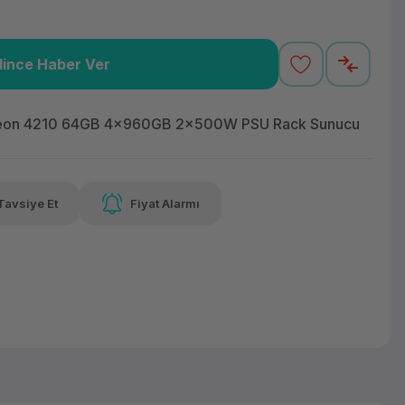
lince Haber Ver
54,91 TL
x 12
Havalelerde
 varan taksit
Özel indirim fırsatı
eon 4210 64GB 4x960GB 2x500W PSU Rack Sunucu
Tavsiye Et
Fiyat Alarmı
54,91 TL
x 12
Havalelerde
 varan taksit
Özel indirim fırsatı