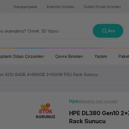
Kampanyalar
İndirimli Ürünler
Outlet Fırsat Ürünleri
Ara
oplantı Odası Çözümleri
Çevre Birimleri
Yazılım
Paket
on 4210 64GB 4x960GB 2x500W PSU Rack Sunucu
Hpe
Markanın tüm ürünleri
STOK
HPE DL380 Gen10 2
SORUNUZ
Rack Sunucu