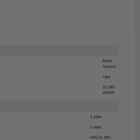
Rack
Sunucu
Hpe
DL380
GEN10
2 adet
2 adet
HPE DL380