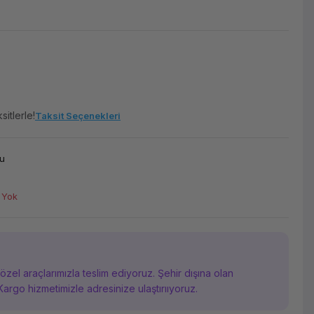
itlerle!
Taksit Seçenekleri
u
 Yok
i özel araçlarımızla teslim ediyoruz. Şehir dışına olan
Kargo hizmetimizle adresinize ulaştırııyoruz.