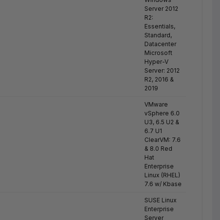
Server 2012
R2:
Essentials,
Standard,
Datacenter
Microsoft
Hyper-V
Server: 2012
R2, 2016 &
2019
VMware
vSphere 6.0
U3, 6.5 U2 &
6.7 U1
ClearVM: 7.6
& 8.0 Red
Hat
Enterprise
Linux (RHEL)
7.6 w/ Kbase
SUSE Linux
Enterprise
Server