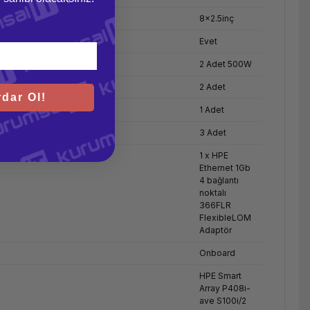
8x2.5inç
Evet
2 Adet 500W
2 Adet
dar Ol!
1 Adet
3 Adet
1 x HPE
Ethernet 1Gb
4 bağlantı
noktalı
366FLR
FlexibleLOM
Adaptör
Onboard
HPE Smart
Array P408i-
ave S100i/2