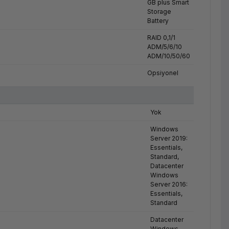
GB plus Smart
Storage
Battery
RAID 0,1/1
ADM/5/6/10
ADM/10/50/60
Opsiyonel
Yok
Windows
Server 2019:
Essentials,
Standard,
Datacenter
Windows
Server 2016:
Essentials,
Standard
Datacenter
Windows