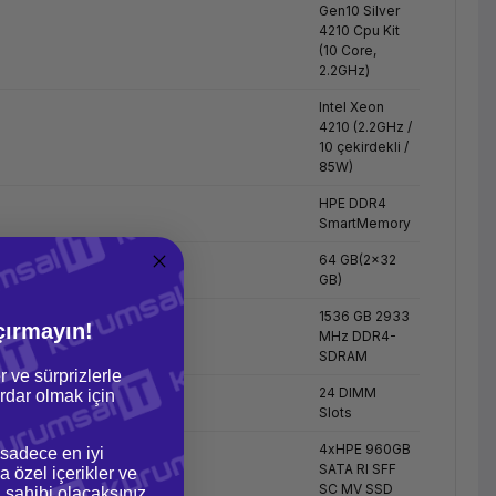
Gen10 Silver
4210 Cpu Kit
(10 Core,
2.2GHz)
Intel Xeon
4210 (2.2GHz /
10 çekirdekli /
85W)
HPE DDR4
SmartMemory
64 GB(2x32
GB)
1536 GB 2933
çırmayın!
MHz DDR4-
SDRAM
r ve sürprizlerle
24 DIMM
dar olmak için
Slots
4xHPE 960GB
 sadece en iyi
SATA RI SFF
a özel içerikler ve
SC MV SSD
gi sahibi olacaksınız.