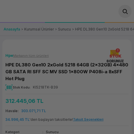
Geri Dön
Geri Dön
Geri Dön
Geri Dön
Geri Dön
Geri Dön
Geri Dön
ünler
leri
ası Çözümleri
eri
le) Ürünler
OT/VT Ürünleri
Anasayfa
Kurumsal Ürünler
Sunucu
HPE DL380 Gen10 2xGold 5218 6
cı
s Ürünleri
eri
Barkod Yazıcı ve Okuyucu
hazı
ası
arı
keti
POS Terminali
Hpe
Markanın tüm ürünleri
STOK
SORUNUZ
HPE DL380 Gen10 2xGold 5218 64GB (2x32GB) 4x480
sayar
 Kablosu
Station
ım
keti
Fiş Yazıcı
GB SATA RI SFF SC MV SSD 1x800W P408i-a 8xSFF
Hot Plug
sayar
akinesi
se
ve Bağlantı
şif Paketi
Self Servis Ekranı
KI5218TK-B39
Stok Kodu
enleri
 (Firewall)
ma Makinesi
aklık
ve Yedekleme
Para Çekmecesi
312.445,06 TL
Havale
303.071,71 TL
on
eme Makinesi
rofon
Panel PC
34.996,45 TL
'den başlayan taksitlerle!
Taksit Seçenekleri
ciler
Kategori
Sunucu