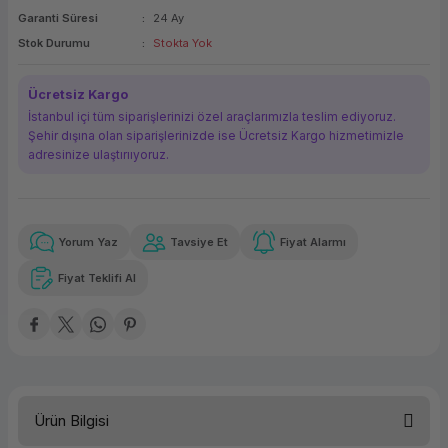
Garanti Süresi
24 Ay
ork Bileşenleri
ek
Stok Durumu
Stokta Yok
Ücretsiz Kargo
İstanbul içi tüm siparişlerinizi özel araçlarımızla teslim ediyoruz.
Şehir dışına olan siparişlerinizde ise Ücretsiz Kargo hizmetimizle
adresinize ulaştırııyoruz.
Yorum Yaz
Tavsiye Et
Fiyat Alarmı
Güvenilir Alışveriş
34.996,45 TL
x 12
Havalelerde
Kolay iade imkanı
Aya varan taksit
Özel indirim fırsatı
Fiyat Teklifi Al
Güvenilir Alışveriş
34.996,45 TL
x 12
Havalelerde
Kolay iade imkanı
Aya varan taksit
Özel indirim fırsatı
Ürün Bilgisi