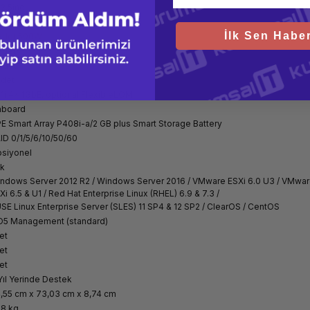
2.5inç
et
İlk Sen Haber
Adet 500W
Adet
Adet
Adet
1i 4x 1GbE, optional FlexibleLOM
board
E Smart Array P408i-a/2 GB plus Smart Storage Battery
ID 0/1/5/6/10/50/60
siyonel
k
ndows Server 2012 R2 / Windows Server 2016 / VMware ESXi 6.0 U3 / VMwa
Xi 6.5 & U1 / Red Hat Enterprise Linux (RHEL) 6.9 & 7.3 /
SE Linux Enterprise Server (SLES) 11 SP4 & 12 SP2 / ClearOS / CentOS
O5 Management (standard)
et
et
et
Yıl Yerinde Destek
,55 cm x 73,03 cm x 8,74 cm
,8 kg