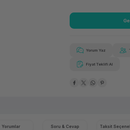
Ge
Güvenilir Alışveriş
25.0
Kolay iade imkanı
Aya
Yorum Yaz
Fiyat Teklifi Al
Güvenilir Alışveriş
25.0
Kolay iade imkanı
Aya
Yorumlar
Soru & Cevap
Taksit Seçenek