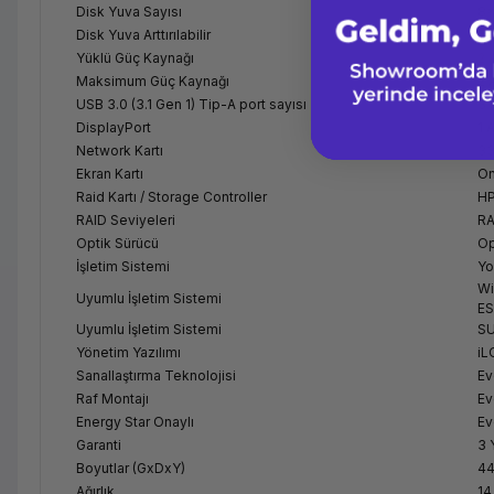
Disk Yuva Sayısı
8x
Disk Yuva Arttırılabilir
Ev
Yüklü Güç Kaynağı
2 
Maksimum Güç Kaynağı
2 
USB 3.0 (3.1 Gen 1) Tip-A port sayısı
3 
DisplayPort
1 
Network Kartı
33
Ekran Kartı
On
Raid Kartı / Storage Controller
HP
RAID Seviyeleri
RA
Optik Sürücü
Op
İşletim Sistemi
Yo
Wi
Uyumlu İşletim Sistemi
ES
Uyumlu İşletim Sistemi
SU
Yönetim Yazılımı
iL
Sanallaştırma Teknolojisi
Ev
Raf Montajı
Ev
Energy Star Onaylı
Ev
Garanti
3 
Boyutlar (GxDxY)
44
Ağırlık
14