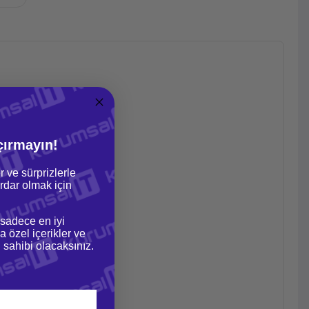
çırmayın!
r ve sürprizlerle
dar olmak için
 sadece en iyi
a özel içerikler ve
gi sahibi olacaksınız.