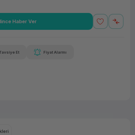
lince Haber Ver
65,92 TL
x 12
Havalelerde
 varan taksit
Özel indirim fırsatı
Tavsiye Et
Fiyat Alarmı
65,92 TL
x 12
Havalelerde
 varan taksit
Özel indirim fırsatı
leri