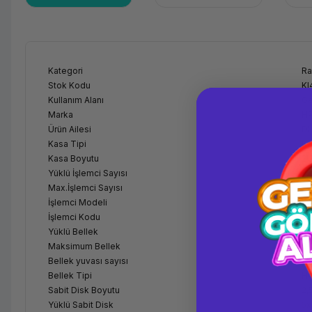
Kategori
Ra
Stok Kodu
KI
Kullanım Alanı
Ge
Marka
H
Ürün Ailesi
DL
Kasa Tipi
Ra
Kasa Boyutu
2
Yüklü İşlemci Sayısı
Çi
Max.İşlemci Sayısı
2
İşlemci Modeli
2x
İşlemci Kodu
In
Yüklü Bellek
64
Maksimum Bellek
3.
Bellek yuvası sayısı
24
Bellek Tipi
HP
Sabit Disk Boyutu
2,
Yüklü Sabit Disk
5x