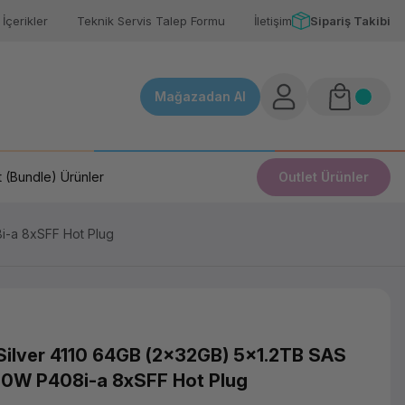
İçerikler
Teknik Servis Talep Formu
İletişim
Sipariş Takibi
Mağazadan Al
 (Bundle) Ürünler
Outlet Ürünler
-a 8xSFF Hot Plug
ilver 4110 64GB (2x32GB) 5x1.2TB SAS
0W P408i-a 8xSFF Hot Plug