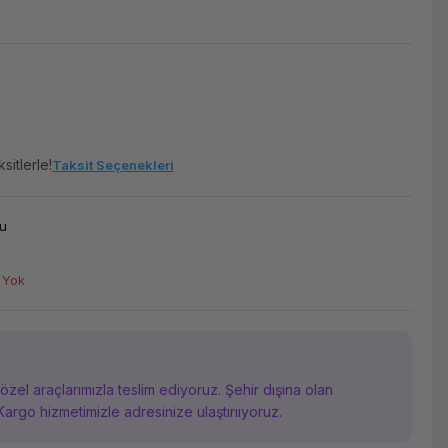
sitlerle!
Taksit Seçenekleri
u
 Yok
i özel araçlarımızla teslim ediyoruz. Şehir dışına olan
Kargo hizmetimizle adresinize ulaştırııyoruz.