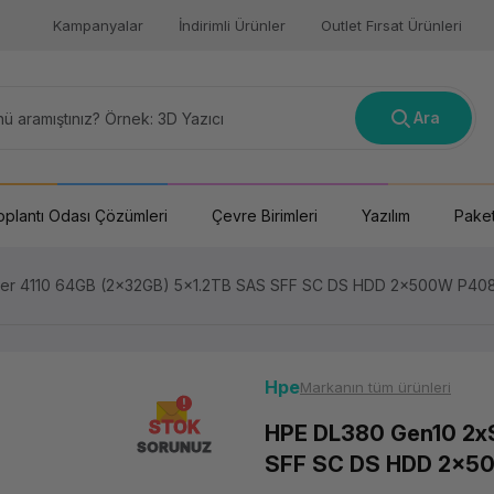
Kampanyalar
İndirimli Ürünler
Outlet Fırsat Ürünleri
Ara
oplantı Odası Çözümleri
Çevre Birimleri
Yazılım
Paket
ver 4110 64GB (2x32GB) 5x1.2TB SAS SFF SC DS HDD 2x500W P408i
Hpe
Markanın tüm ürünleri
STOK
HPE DL380 Gen10 2xS
SORUNUZ
SFF SC DS HDD 2x50