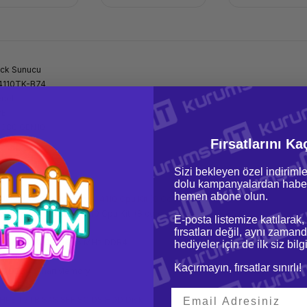
ck Sunucu
4110TK-B74
nel
PE
380 GEN10
ck
Fırsatlarını Ka
U
ft İşlemcili
Sizi bekleyen özel indirimle
dolu kampanyalardan haber
hemen abone olun.
HPE DL380 Gen10 Silver 4110 Cpu Kit (8 Core, 2.1GHz)
tel® Xeon® Scalable 4110 Cpu Kit (8 core, 2.1 GHz, 11 MB, 85W)
E-posta listemize katılarak,
GB (2x32GB)
fırsatları değil, aynı zamand
0TB (8x128GB) 2666 MHz DDR4
hediyeler için de ilk siz bil
 DIMM Slots
Kaçırmayın, fırsatlar sınırlı!
E DDR4 SmartMemory
5" SFF
HPE 1.2TB SAS SFF SC DS HDD Disk