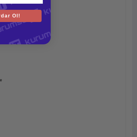
dar Ol!
re