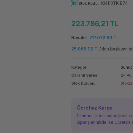
KI4110TK-B74
Stok Kodu
223.786,21 TL
Havale
217.072,63 TL
25.065,92 TL
'den başlayan tak
Kategori
Sunuc
Garanti Süresi
24 Ay
Stok Durumu
Stokta
Ücretsiz Kargo
İstanbul içi tüm siparişleriniz
siparişlerinizde ise Ücretsiz 