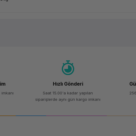
Ürün hakkında henüz soru sorulmamış.
Bu ürüne ilk yorumu siz yapın!
Yorum Yaz
Soru Sor
şim
Hızlı Gönderi
Gü
 imkanı
Saat 15.00'a kadar yapılan
256
siparişlerde aynı gün kargo imkanı