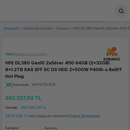
Geri Dön
Geri Dön
Geri Dön
Geri Dön
Geri Dön
Geri Dön
Geri Dön
ünler
leri
ası Çözümleri
eri
le) Ürünler
OT/VT Ürünleri
Anasayfa
Kurumsal Ürünler
Sunucu
HPE DL380 Gen10 2xSilver 4110 
cı
s Ürünleri
eri
Barkod Yazıcı ve Okuyucu
hazı
ası
arı
keti
POS Terminali
Hpe
Markanın tüm ürünleri
STOK
SORUNUZ
HPE DL380 Gen10 2xSilver 4110 64GB (2x32GB)
sayar
 Kablosu
Station
ım
keti
Fiş Yazıcı
8x1.2TB SAS SFF SC DS HDD 2x500W P408i-a 8xSFF
Hot Plug
sayar
akinesi
se
ve Bağlantı
şif Paketi
Self Servis Ekranı
KI4110TK-B75
Stok Kodu
enleri
 (Firewall)
ma Makinesi
aklık
ve Yedekleme
Para Çekmecesi
262.227,62 TL
Havale
254.360,79 TL
on
eme Makinesi
rofon
Panel PC
29.371,68 TL
'den başlayan taksitlerle!
Taksit Seçenekleri
ciler
Kategori
Sunucu