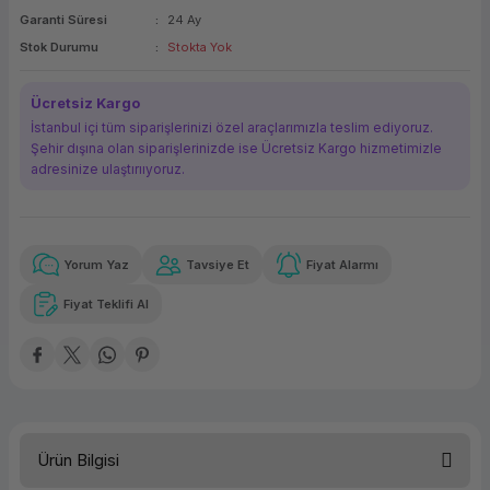
Garanti Süresi
24 Ay
ork Bileşenleri
ek
Stok Durumu
Stokta Yok
Ücretsiz Kargo
İstanbul içi tüm siparişlerinizi özel araçlarımızla teslim ediyoruz.
Şehir dışına olan siparişlerinizde ise Ücretsiz Kargo hizmetimizle
adresinize ulaştırııyoruz.
Yorum Yaz
Tavsiye Et
Fiyat Alarmı
Güvenilir Alışveriş
29.371,68 TL
x 12
Havalelerde
Kolay iade imkanı
Aya varan taksit
Özel indirim fırsatı
Fiyat Teklifi Al
Güvenilir Alışveriş
29.371,68 TL
x 12
Havalelerde
Kolay iade imkanı
Aya varan taksit
Özel indirim fırsatı
Ürün Bilgisi