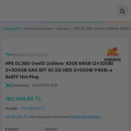
Geri Dön
Geri Dön
Geri Dön
Geri Dön
Geri Dön
Geri Dön
Geri Dön
ünler
leri
ası Çözümleri
eri
le) Ürünler
OT/VT Ürünleri
Anasayfa
Kurumsal Ürünler
Sunucu
HPE DL380 Gen10 2xSilver 4208
cı
s Ürünleri
eri
Barkod Yazıcı ve Okuyucu
hazı
ası
arı
keti
POS Terminali
Hpe
Markanın tüm ürünleri
STOK
SORUNUZ
HPE DL380 Gen10 2xSilver 4208 64GB (2x32GB)
sayar
 Kablosu
Station
ım
keti
Fiş Yazıcı
2x300GB SAS SFF SC DS HDD 2x500W P408i-a
8xSFF Hot Plug
sayar
akinesi
se
ve Bağlantı
şif Paketi
Self Servis Ekranı
KI4208TK-B35
Stok Kodu
enleri
 (Firewall)
ma Makinesi
aklık
ve Yedekleme
Para Çekmecesi
182.054,65 TL
Havale
176.593,01 TL
on
eme Makinesi
rofon
Panel PC
20.391,64 TL
'den başlayan taksitlerle!
Taksit Seçenekleri
ciler
Kategori
Sunucu