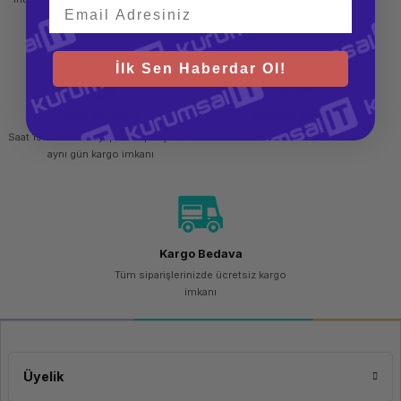
Network Kartı
331i 4x 1GbE, optional Flexibl
teslim al
Ekran Kartı
Onboard
Raid Kartı / Storage Controller
HPE Smart Array P408i-a/2 GB 
RAID Seviyeleri
RAID 0/1/5/10
İlk Sen Haberdar Ol!
Optik Sürücü
Opsiyonel
İşletim Sistemi
Yok
Uyumlu İşletim Sistemi
Windows Server 2012 R2 / Windo
Hızlı Gönderi
Güvenli Alışveriş
Uyumlu İşletim Sistemi
SUSE Linux Enterprise Server (
Saat 15.00'a kadar yapılan siparişlerde
256 bit SSL sertifikası
Yönetim Yazılımı
iLO5 Management (standard)
aynı gün kargo imkanı
Sanallaştırma Teknolojisi
Evet
Raf Montajı
Evet
Energy Star Onaylı
Evet
Garanti
3 Yıl Yerinde Destek
Boyutlar (GxDxY)
44,55 cm x 73,03 cm x 8,74 cm
Ağırlık
14,8 kg
Kargo Bedava
Tüm siparişlerinizde ücretsiz kargo
imkanı
Üyelik