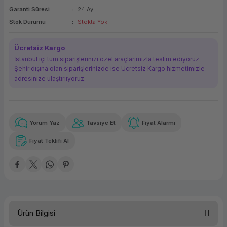
Garanti Süresi
24 Ay
ork Bileşenleri
ek
Stok Durumu
Stokta Yok
Ücretsiz Kargo
İstanbul içi tüm siparişlerinizi özel araçlarımızla teslim ediyoruz.
Şehir dışına olan siparişlerinizde ise Ücretsiz Kargo hizmetimizle
adresinize ulaştırııyoruz.
Yorum Yaz
Tavsiye Et
Fiyat Alarmı
Güvenilir Alışveriş
20.391,64 TL
x 12
Havalelerde
Kolay iade imkanı
Aya varan taksit
Özel indirim fırsatı
Fiyat Teklifi Al
Güvenilir Alışveriş
20.391,64 TL
x 12
Havalelerde
Kolay iade imkanı
Aya varan taksit
Özel indirim fırsatı
Ürün Bilgisi