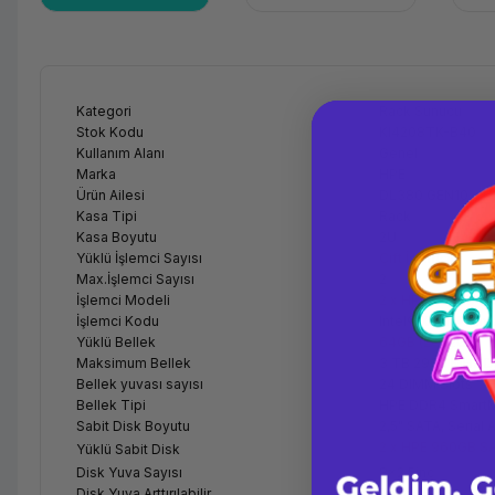
Kategori
Rack Sunucu
Stok Kodu
KI4208TK-B40
Kullanım Alanı
Genel
Marka
HPE
Ürün Ailesi
DL380 GEN10
Kasa Tipi
Rack
Kasa Boyutu
2U
Yüklü İşlemci Sayısı
Çift İşlemcili
Max.İşlemci Sayısı
2
İşlemci Modeli
2 x HPE DL380 Gen
İşlemci Kodu
Intel® Xeon® Silv
Yüklü Bellek
64GB (2x32GB)
Maksimum Bellek
3 TB 2933 MHz 
Bellek yuvası sayısı
24 DIMM Slots
Bellek Tipi
HPE DDR4 Smart
Sabit Disk Boyutu
2,5" SATA, Serial
2 x HPE 960GB SA
Yüklü Sabit Disk
Disk Yuva Sayısı
8x2.5inç
Disk Yuva Arttırılabilir
Evet