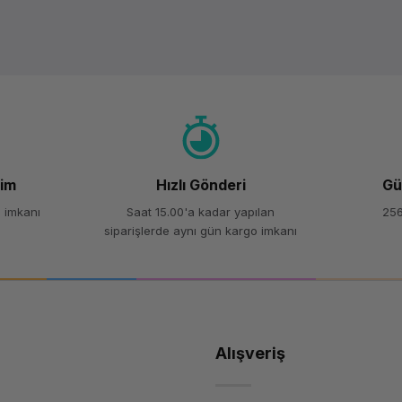
Ürün hakkında henüz soru sorulmamış.
Bu ürüne ilk yorumu siz yapın!
Yorum Yaz
Soru Sor
şim
Hızlı Gönderi
Gü
 imkanı
Saat 15.00'a kadar yapılan
256
siparişlerde aynı gün kargo imkanı
Alışveriş