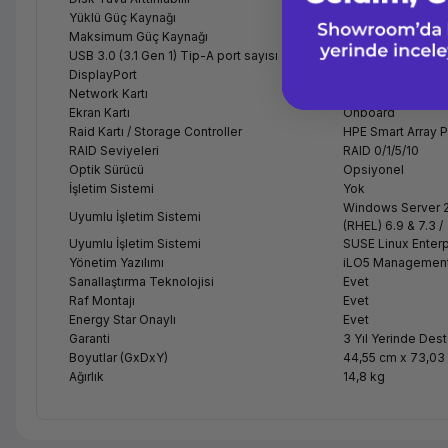
Yüklü Güç Kaynağı
2 Adet 500W
Maksimum Güç Kaynağı
2 Adet
USB 3.0 (3.1 Gen 1) Tip-A port sayısı
3 Adet
DisplayPort
1 Adet
Network Kartı
331i 4x 1GbE, opt
Ekran Kartı
Onboard
Raid Kartı / Storage Controller
HPE Smart Array P
RAID Seviyeleri
RAID 0/1/5/10
Optik Sürücü
Opsiyonel
İşletim Sistemi
Yok
Windows Server 20
Uyumlu İşletim Sistemi
(RHEL) 6.9 & 7.3 /
Uyumlu İşletim Sistemi
SUSE Linux Enterp
Yönetim Yazılımı
iLO5 Management
Sanallaştırma Teknolojisi
Evet
Raf Montajı
Evet
Energy Star Onaylı
Evet
Garanti
3 Yıl Yerinde Des
Boyutlar (GxDxY)
44,55 cm x 73,03
Ağırlık
14,8 kg