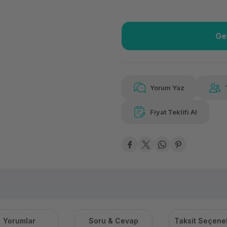
Ge
Güvenilir Alışveriş
23.4
Kolay iade imkanı
Aya
Yorum Yaz
Fiyat Teklifi Al
Güvenilir Alışveriş
23.4
Kolay iade imkanı
Aya
Yorumlar
Soru & Cevap
Taksit Seçenek