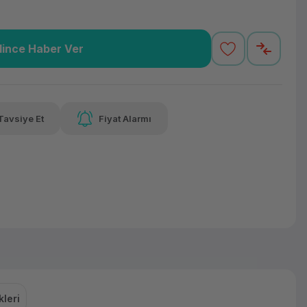
lince Haber Ver
69,56 TL
x 12
Havalelerde
 varan taksit
Özel indirim fırsatı
Tavsiye Et
Fiyat Alarmı
69,56 TL
x 12
Havalelerde
 varan taksit
Özel indirim fırsatı
leri