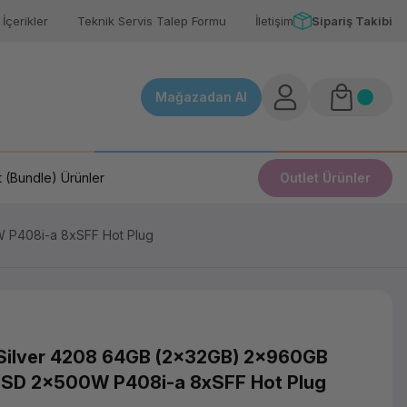
İçerikler
Teknik Servis Talep Formu
İletişim
Sipariş Takibi
Mağazadan Al
 (Bundle) Ürünler
Outlet Ürünler
 P408i-a 8xSFF Hot Plug
Silver 4208 64GB (2x32GB) 2x960GB
SSD 2x500W P408i-a 8xSFF Hot Plug