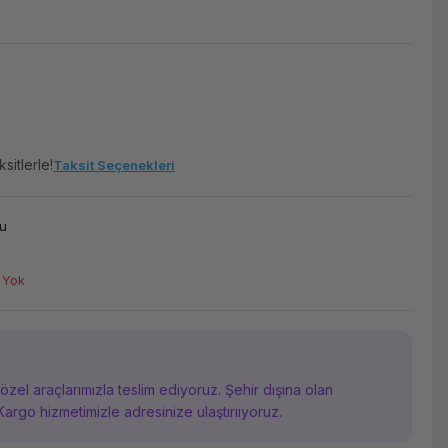
sitlerle!
Taksit Seçenekleri
u
 Yok
i özel araçlarımızla teslim ediyoruz. Şehir dışına olan
Kargo hizmetimizle adresinize ulaştırııyoruz.