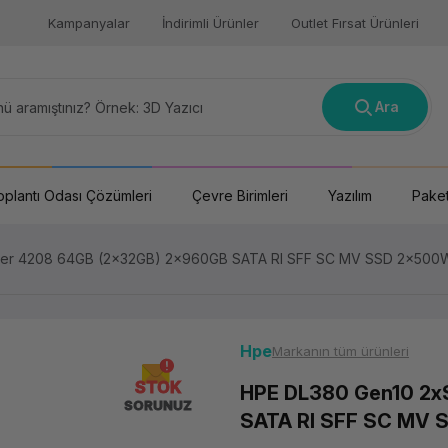
Kampanyalar
İndirimli Ürünler
Outlet Fırsat Ürünleri
Ara
oplantı Odası Çözümleri
Çevre Birimleri
Yazılım
Paket
ver 4208 64GB (2x32GB) 2x960GB SATA RI SFF SC MV SSD 2x500W
Hpe
Markanın tüm ürünleri
STOK
HPE DL380 Gen10 2x
SORUNUZ
SATA RI SFF SC MV 