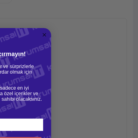
çırmayın!
r ve sürprizlerle
dar olmak için
 sadece en iyi
a özel içerikler ve
gi sahibi olacaksınız.