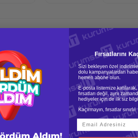
Fırsatlarını Ka
Sizi bekleyen özel indirimle
dolu kampanyalardan haber
hemen abone olun.
10 Silver 4208 Cpu Kit (8 Core, 2,1GHz)
E-posta listemize katılarak,
er 4208 processor 2.10 GHz (11M Cache, up to 3.20 GHz 8 Çekirdekli)
fırsatları değil, aynı zamand
hediyeler için de ilk siz bil
DDR4-SDRAM
Kaçırmayın, fırsatlar sınırlı!
Memory
 Attached SCSI (SAS)
TA RI SFF SC MV SSD Disk