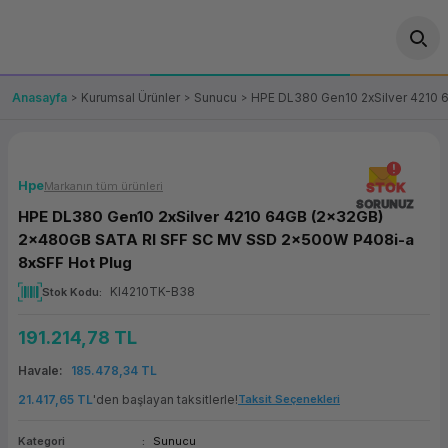
Geri Dön
Geri Dön
Geri Dön
Geri Dön
Geri Dön
Geri Dön
Geri Dön
ünler
leri
ası Çözümleri
eri
le) Ürünler
OT/VT Ürünleri
Anasayfa
Kurumsal Ürünler
Sunucu
HPE DL380 Gen10 2xSilver 4210
cı
s Ürünleri
eri
Barkod Yazıcı ve Okuyucu
hazı
ası
arı
keti
POS Terminali
Hpe
Markanın tüm ürünleri
STOK
SORUNUZ
HPE DL380 Gen10 2xSilver 4210 64GB (2x32GB)
sayar
 Kablosu
Station
ım
keti
Fiş Yazıcı
2x480GB SATA RI SFF SC MV SSD 2x500W P408i-a
8xSFF Hot Plug
sayar
akinesi
se
ve Bağlantı
şif Paketi
Self Servis Ekranı
KI4210TK-B38
Stok Kodu
enleri
 (Firewall)
ma Makinesi
aklık
ve Yedekleme
Para Çekmecesi
191.214,78 TL
Havale
185.478,34 TL
on
eme Makinesi
rofon
Panel PC
21.417,65 TL
'den başlayan taksitlerle!
Taksit Seçenekleri
ciler
Kategori
Sunucu