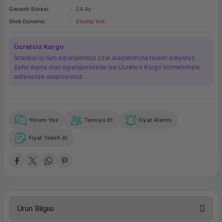
Garanti Süresi
24 Ay
ork Bileşenleri
ek
Stok Durumu
Stokta Yok
Ücretsiz Kargo
İstanbul içi tüm siparişlerinizi özel araçlarımızla teslim ediyoruz.
Şehir dışına olan siparişlerinizde ise Ücretsiz Kargo hizmetimizle
adresinize ulaştırııyoruz.
Yorum Yaz
Tavsiye Et
Fiyat Alarmı
Güvenilir Alışveriş
21.417,65 TL
x 12
Havalelerde
Kolay iade imkanı
Aya varan taksit
Özel indirim fırsatı
Fiyat Teklifi Al
Güvenilir Alışveriş
21.417,65 TL
x 12
Havalelerde
Kolay iade imkanı
Aya varan taksit
Özel indirim fırsatı
Ürün Bilgisi