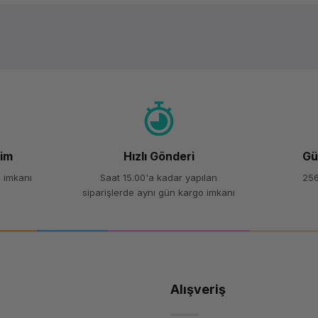
Ürün hakkında henüz soru sorulmamış.
Bu ürüne ilk yorumu siz yapın!
Yorum Yaz
Soru Sor
şim
Hızlı Gönderi
Gü
 imkanı
Saat 15.00'a kadar yapılan
256
siparişlerde aynı gün kargo imkanı
Alışveriş