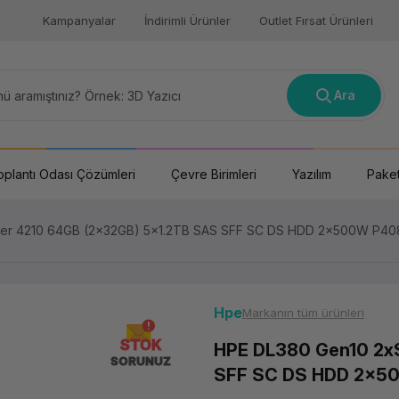
Kampanyalar
İndirimli Ürünler
Outlet Fırsat Ürünleri
Ara
oplantı Odası Çözümleri
Çevre Birimleri
Yazılım
Paket
ver 4210 64GB (2x32GB) 5x1.2TB SAS SFF SC DS HDD 2x500W P408
Hpe
Markanın tüm ürünleri
STOK
HPE DL380 Gen10 2xS
SORUNUZ
SFF SC DS HDD 2x50