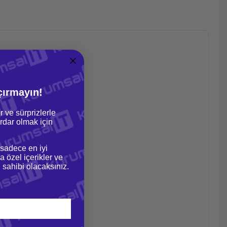
çırmayın!
r ve sürprizlerle
dar olmak için
 sadece en iyi
a özel içerikler ve
gi sahibi olacaksınız.