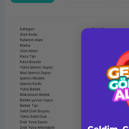
Kategori
Rack Sunucu
Stok Kodu
KI4210TK-B36
Kullanım Alanı
Genel
Marka
HPE
Ürün Ailesi
DL380 GEN10
Kasa Tipi
Rack
Kasa Boyutu
2U
Yüklü İşlemci Sayısı
Çift İşlemcili
Max.İşlemci Sayısı
2
İşlemci Modeli
2 x HPE DL380 Gen10 S
İşlemci Kodu
Intel Xeon Silver 4210
Yüklü Bellek
64GB (2x32GB)
Maksimum Bellek
3.0TB (8x128GB) 29
Bellek yuvası sayısı
24 DIMM Slots
Bellek Tipi
HPE DDR4 SmartMem
Sabit Disk Boyutu
2,5" SFF
Yüklü Sabit Disk
5 x HPE 1.2TB SAS S
Disk Yuva Sayısı
8x2.5inç
Disk Yuva Arttırılabilir
Evet