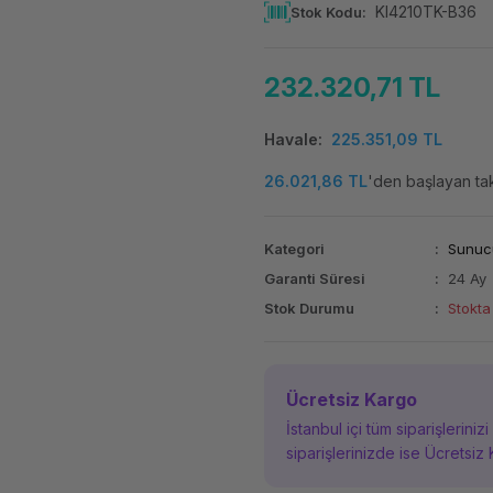
KI4210TK-B36
Stok Kodu
232.320,71 TL
Havale
225.351,09 TL
26.021,86 TL
'den başlayan taks
Kategori
Sunuc
Garanti Süresi
24 Ay
Stok Durumu
Stokta
Ücretsiz Kargo
İstanbul içi tüm siparişleriniz
siparişlerinizde ise Ücretsiz 