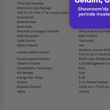
Yüklü Güç Kaynağı
2 Adet 500W
Maksimum Güç Kaynağı
2 Adet
USB 3.0 (3.1 Gen 1) Tip-A port sayısı
3 Adet
DisplayPort
1 Adet
Network Kartı
331i 4x 1GbE, option
Ekran Kartı
Onboard
Raid Kartı / Storage Controller
HPE Smart Array P408
RAID Seviyeleri
RAID 0/1/5/10
Optik Sürücü
Opsiyonel
İşletim Sistemi
Yok
Windows Server 2012
Uyumlu İşletim Sistemi
ESXi 6.5 & U1 / Red Ha
Uyumlu İşletim Sistemi
SUSE Linux Enterprise
Yönetim Yazılımı
iLO5 Management (st
Sanallaştırma Teknolojisi
Evet
Raf Montajı
Evet
Energy Star Onaylı
Evet
Garanti
3 Yıl Yerinde Destek
Boyutlar (GxDxY)
44,55 cm x 73,03 cm 
Ağırlık
14,8 kg