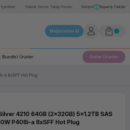
İçerikler
Teknik Servis Talep Formu
İletişim
Sipariş Takibi
Mağazadan Al
 (Bundle) Ürünler
Outlet Ürünler
i-a 8xSFF Hot Plug
ilver 4210 64GB (2x32GB) 5x1.2TB SAS
0W P408i-a 8xSFF Hot Plug