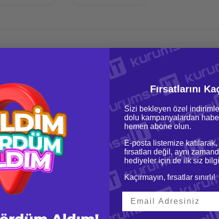
Fırsatlarını Ka
Sizi bekleyen özel indirimle
dolu kampanyalardan haber
hemen abone olun.
ilver 4210 Cpu Kit (10 Core, 2,2GHz)
 Cpu Kit (10 Core, 2,2GHz)
E-posta listemize katılarak,
fırsatları değil, aynı zamand
hediyeler için de ilk siz bil
33 MHz DDR4
Kaçırmayın, fırsatlar sınırlı!
ory
FF SC DS HDD Disk