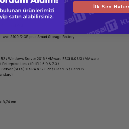
İlk Sen Haber
al FlexibleLOM
i-ave S100i/2 GB plus Smart Storage Battery
 R2 / Windows Server 2016 / VMware ESXi 6.0 U3 / VMware
t Enterprise Linux (RHEL) 6.9 & 7.3 /
 Server (SLES) 11 SP4 & 12 SP2 / ClearOS / CentOS
andard)
x 8,74 cm