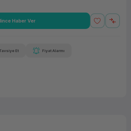
lince Haber Ver
96,57 TL
x 12
Havalelerde
 varan taksit
Özel indirim fırsatı
Tavsiye Et
Fiyat Alarmı
96,57 TL
x 12
Havalelerde
 varan taksit
Özel indirim fırsatı