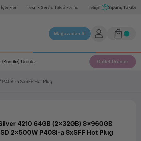
İçerikler
Teknik Servis Talep Formu
İletişim
Sipariş Takibi
Mağazadan Al
 (Bundle) Ürünler
Outlet Ürünler
 P408i-a 8xSFF Hot Plug
Silver 4210 64GB (2x32GB) 8x960GB
SSD 2x500W P408i-a 8xSFF Hot Plug