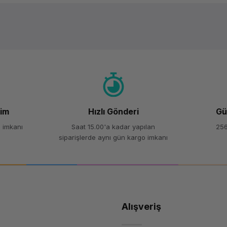
Ürün hakkında henüz soru sorulmamış.
Bu ürüne ilk yorumu siz yapın!
Yorum Yaz
Soru Sor
şim
Hızlı Gönderi
Gü
 imkanı
Saat 15.00'a kadar yapılan
256
siparişlerde aynı gün kargo imkanı
Alışveriş