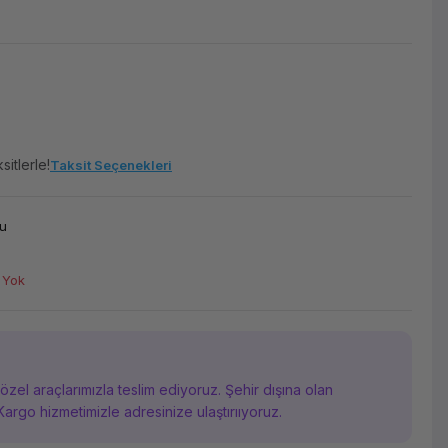
itlerle!
Taksit Seçenekleri
u
 Yok
i özel araçlarımızla teslim ediyoruz. Şehir dışına olan
Kargo hizmetimizle adresinize ulaştırııyoruz.