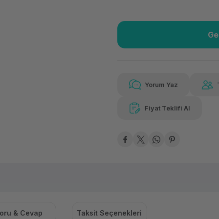
Ge
Güvenilir Alışveriş
37.4
Kolay iade imkanı
Aya
Yorum Yaz
Fiyat Teklifi Al
Güvenilir Alışveriş
37.4
Kolay iade imkanı
Aya
oru & Cevap
Taksit Seçenekleri