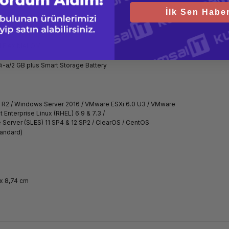
İlk Sen Haber
al FlexibleLOM
i-a/2 GB plus Smart Storage Battery
 R2 / Windows Server 2016 / VMware ESXi 6.0 U3 / VMware
t Enterprise Linux (RHEL) 6.9 & 7.3 /
 Server (SLES) 11 SP4 & 12 SP2 / ClearOS / CentOS
andard)
x 8,74 cm