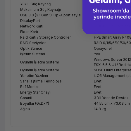
Yüklü Güç Kaynağı
2 Adet 500W
Maksimum Güç Kaynağı
2 Adet
USB 3.0 (3.1 Gen 1) Tip-A port sayısı
3 Adet
DisplayPort
1 Adet
Network Kartı
331i 4x 1GbE, option
Ekran Kartı
Onboard
Raid Kartı / Storage Controller
HPE Smart Array P408
RAID Seviyeleri
RAID 0/1/5/6/10/50/60
Optik Sürücü
Opsiyonel
İşletim Sistemi
Yok
Windows Server 2012
Uyumlu İşletim Sistemi
ESXi 6.5 & U1 / Red Ha
Uyumlu İşletim Sistemi
SUSE Linux Enterprise
Yönetim Yazılımı
iLO5 Management (st
Sanallaştırma Teknolojisi
Evet
Raf Montajı
Evet
Energy Star Onaylı
Evet
Garanti
3 Yıl Yerinde Destek
Boyutlar (GxDxY)
44,55 cm x 73,03 cm 
Ağırlık
14,8 kg