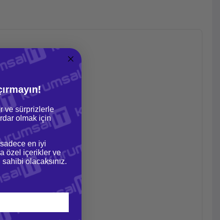
çırmayın!
r ve sürprizlerle
dar olmak için
 sadece en iyi
a özel içerikler ve
gi sahibi olacaksınız.