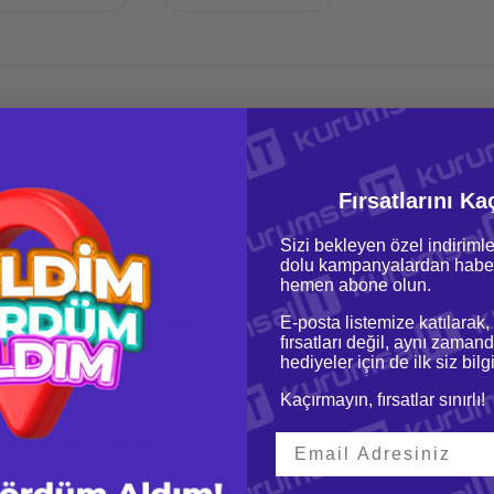
Fırsatlarını Ka
Sizi bekleyen özel indirimle
dolu kampanyalardan haber
hemen abone olun.
ilver 4210 Cpu Kit (8 Core, 2.1GHz)
 4210 Cpu Kit (8 Core, 2.1GHz)
E-posta listemize katılarak,
fırsatları değil, aynı zamand
hediyeler için de ilk siz bil
33 MHz DDR4
Kaçırmayın, fırsatlar sınırlı!
ory
RI SFF SC MV SSD Disk