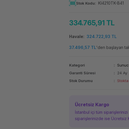
KI4210TK-B41
Stok Kodu
334.765,91 TL
Havale
324.722,93 TL
37.496,57 TL
'den başlayan taks
Kategori
Sunuc
Garanti Süresi
24 Ay
Stok Durumu
Stokta
Ücretsiz Kargo
İstanbul içi tüm siparişleriniz
siparişlerinizde ise Ücretsiz 