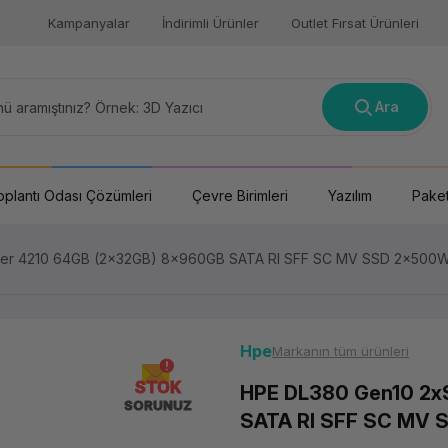
Kampanyalar
İndirimli Ürünler
Outlet Fırsat Ürünleri
Ara
oplantı Odası Çözümleri
Çevre Birimleri
Yazılım
Paket
ver 4210 64GB (2x32GB) 8x960GB SATA RI SFF SC MV SSD 2x500W
Hpe
Markanın tüm ürünleri
STOK
HPE DL380 Gen10 2x
SORUNUZ
SATA RI SFF SC MV 