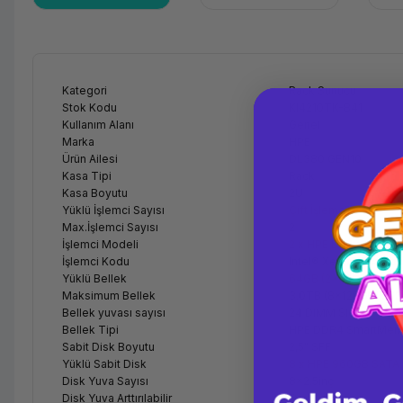
Kategori
Rack Sunucu
Stok Kodu
KI4210TK-B41
Kullanım Alanı
Genel
Marka
HPE
Ürün Ailesi
DL380 GEN10
Kasa Tipi
Rack
Kasa Boyutu
2U
Yüklü İşlemci Sayısı
Çift İşlemcili
Max.İşlemci Sayısı
2
İşlemci Modeli
2 x HPE DL380 Gen10 S
İşlemci Kodu
Intel® Xeon® Scalable
Yüklü Bellek
64GB (2x32GB)
Maksimum Bellek
3.0TB (8x128GB) 29
Bellek yuvası sayısı
24 DIMM Slots
Bellek Tipi
HPE DDR4 SmartMem
Sabit Disk Boyutu
2,5" SFF
Yüklü Sabit Disk
8 x HPE 960GB SATA 
Disk Yuva Sayısı
8x2.5inç
Disk Yuva Arttırılabilir
Evet