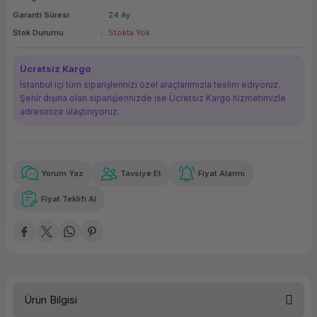
Garanti Süresi
24 Ay
ork Bileşenleri
ek
Stok Durumu
Stokta Yok
Ücretsiz Kargo
İstanbul içi tüm siparişlerinizi özel araçlarımızla teslim ediyoruz.
Şehir dışına olan siparişlerinizde ise Ücretsiz Kargo hizmetimizle
adresinize ulaştırııyoruz.
Yorum Yaz
Tavsiye Et
Fiyat Alarmı
Güvenilir Alışveriş
18.217,86 TL
x 12
Havalelerde
Kolay iade imkanı
Aya varan taksit
Özel indirim fırsatı
Fiyat Teklifi Al
Güvenilir Alışveriş
18.217,86 TL
x 12
Havalelerde
Kolay iade imkanı
Aya varan taksit
Özel indirim fırsatı
Ürün Bilgisi