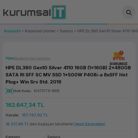
Geri Dön
Geri Dön
Geri Dön
Geri Dön
Geri Dön
Geri Dön
Geri Dön
ünler
leri
ası Çözümleri
eri
le) Ürünler
OT/VT Ürünleri
Anasayfa
Kurumsal Ürünler
Sunucu
HPE DL380 Gen10 Silver 4110 16
cı
s Ürünleri
eri
Barkod Yazıcı ve Okuyucu
hazı
ası
arı
keti
POS Terminali
Hpe
Markanın tüm ürünleri
STOK
SORUNUZ
HPE DL380 Gen10 Silver 4110 16GB (1x16GB) 2x480GB
sayar
 Kablosu
Station
ım
keti
Fiş Yazıcı
SATA RI SFF SC MV SSD 1x500W P408i-a 8xSFF Hot
Plug+ Win Srv Std. 2019
sayar
akinesi
se
ve Bağlantı
şif Paketi
Self Servis Ekranı
KI4110TK-B68
Stok Kodu
enleri
 (Firewall)
ma Makinesi
aklık
ve Yedekleme
Para Çekmecesi
162.647,34 TL
on
eme Makinesi
rofon
Havale
157.767,92 TL
Panel PC
18.217,86 TL
'den başlayan taksitlerle!
Taksit Seçenekleri
ciler
Kategori
Sunucu