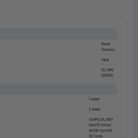
Rack
Sunucu
Hpe
DL380
GEN10
1 adet
2 adet
1xHPE DL380
Gen10 Silver
4208 Cpu Kit
(8 Core,