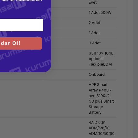
Evet
1 Adet 500W
2 Adet
1 Adet
dar Ol!
3 Adet
331i 10x 1GbE,
optional
FlexibleLOM
Onboard
HPE Smart
Array P408i-
ave S100i/2
GB plus Smart
Storage
Battery
RAID 0,1/1
ADM/5/6/10
ADM/10/50/60