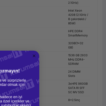
2.1GHz)
Intel Xeon
4208 (2.1GHz /
8 çekirdekli /
85W)
HPE DDR4
SmartMemory
32GB(1x32
GB)
1536 GB 2933
MHz DDR4-
SDRAM
çırmayın!
24 DIMM
Slots
r ve sürprizlerle
3xHPE 960GB
dar olmak için
SATA RI SFF
SC MV SSD
 sadece en iyi
8x2.5inç
a özel içerikler ve
gi sahibi olacaksınız.