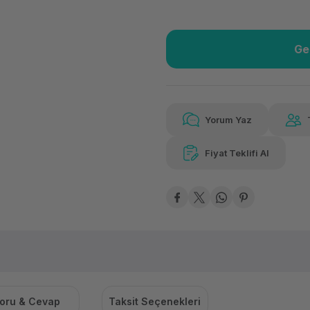
Ge
Güvenilir Alışveriş
33.2
Kolay iade imkanı
Aya
Yorum Yaz
Fiyat Teklifi Al
Güvenilir Alışveriş
33.2
Kolay iade imkanı
Aya
oru & Cevap
Taksit Seçenekleri