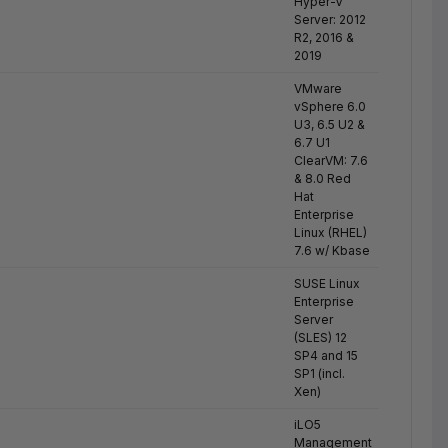
Hyper-V
Server: 2012
R2, 2016 &
2019
VMware
vSphere 6.0
U3, 6.5 U2 &
6.7 U1
ClearVM: 7.6
& 8.0 Red
Hat
Enterprise
Linux (RHEL)
7.6 w/ Kbase
SUSE Linux
Enterprise
Server
(SLES) 12
SP4 and 15
SP1 (incl.
Xen)
iLO5
Management