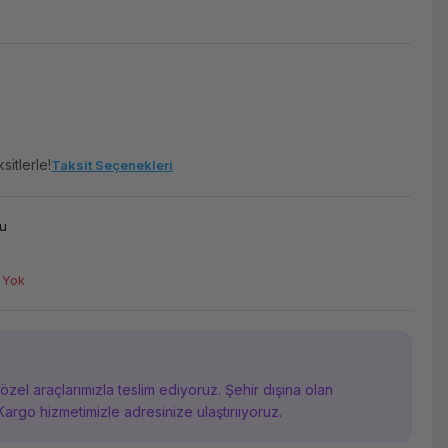
sitlerle!
Taksit Seçenekleri
u
 Yok
i özel araçlarımızla teslim ediyoruz. Şehir dışına olan
Kargo hizmetimizle adresinize ulaştırııyoruz.