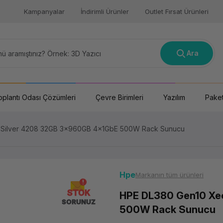
Kampanyalar
İndirimli Ürünler
Outlet Fırsat Ürünleri
Ara
oplantı Odası Çözümleri
Çevre Birimleri
Yazılım
Paket
 Silver 4208 32GB 3x960GB 4x1GbE 500W Rack Sunucu
Hpe
Markanın tüm ürünleri
STOK
HPE DL380 Gen10 Xe
SORUNUZ
500W Rack Sunucu