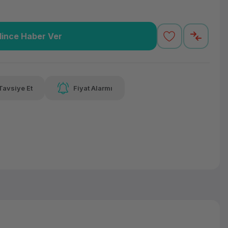
lince Haber Ver
44,32 TL
x 12
Havalelerde
 varan taksit
Özel indirim fırsatı
Tavsiye Et
Fiyat Alarmı
44,32 TL
x 12
Havalelerde
 varan taksit
Özel indirim fırsatı