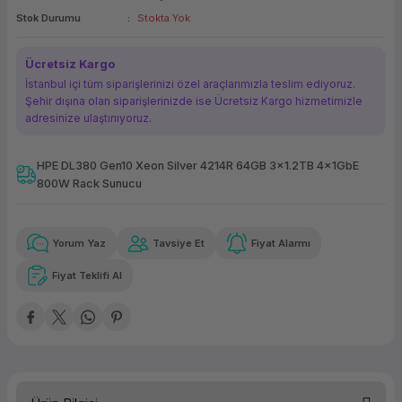
Stok Durumu
Stokta Yok
ork Bileşenleri
ek
Ücretsiz Kargo
İstanbul içi tüm siparişlerinizi özel araçlarımızla teslim ediyoruz.
Şehir dışına olan siparişlerinizde ise Ücretsiz Kargo hizmetimizle
adresinize ulaştırııyoruz.
HPE DL380 Gen10 Xeon Silver 4214R 64GB 3x1.2TB 4x1GbE
800W Rack Sunucu
Güvenilir Alışveriş
39.653,27 TL
x 12
Havalelerde
Kolay iade imkanı
Aya varan taksit
Özel indirim fırsatı
Yorum Yaz
Tavsiye Et
Fiyat Alarmı
Fiyat Teklifi Al
Güvenilir Alışveriş
39.653,27 TL
x 12
Havalelerde
Kolay iade imkanı
Aya varan taksit
Özel indirim fırsatı