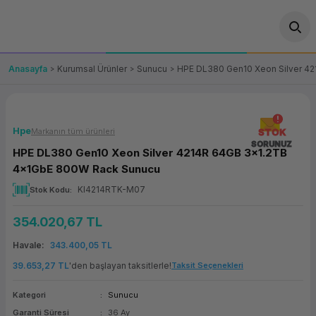
Geri Dön
Geri Dön
Geri Dön
Geri Dön
Geri Dön
Geri Dön
Geri Dön
ünler
leri
ası Çözümleri
eri
le) Ürünler
OT/VT Ürünleri
Anasayfa
Kurumsal Ürünler
Sunucu
HPE DL380 Gen10 Xeon Silver 4
cı
s Ürünleri
eri
Barkod Yazıcı ve Okuyucu
hazı
ası
arı
keti
POS Terminali
Hpe
Markanın tüm ürünleri
STOK
SORUNUZ
HPE DL380 Gen10 Xeon Silver 4214R 64GB 3x1.2TB
sayar
 Kablosu
Station
ım
keti
Fiş Yazıcı
4x1GbE 800W Rack Sunucu
KI4214RTK-M07
Stok Kodu
sayar
akinesi
se
ve Bağlantı
şif Paketi
Self Servis Ekranı
354.020,67 TL
enleri
 (Firewall)
ma Makinesi
aklık
ve Yedekleme
Para Çekmecesi
Havale
343.400,05 TL
on
eme Makinesi
rofon
Panel PC
39.653,27 TL
'den başlayan taksitlerle!
Taksit Seçenekleri
Kategori
Sunucu
ciler
Garanti Süresi
36 Ay